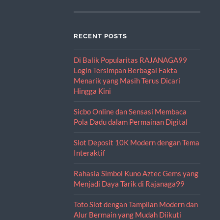
RECENT POSTS
Di Balik Popularitas RAJANAGA99
Login Tersimpan Berbagai Fakta
Menarik yang Masih Terus Dicari
Hingga Kini
Sicbo Online dan Sensasi Membaca
Pola Dadu dalam Permainan Digital
Slot Deposit 10K Modern dengan Tema
Interaktif
Rahasia Simbol Kuno Aztec Gems yang
Menjadi Daya Tarik di Rajanaga99
Toto Slot dengan Tampilan Modern dan
Alur Bermain yang Mudah Diikuti