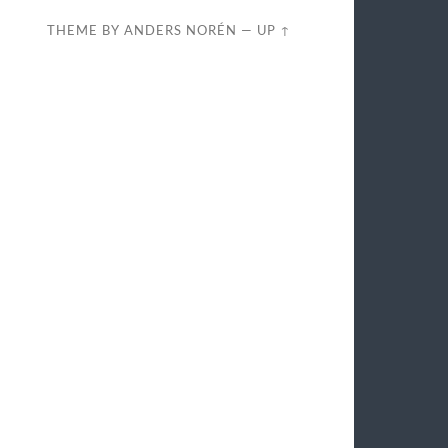
THEME BY
ANDERS NORÉN
—
UP ↑