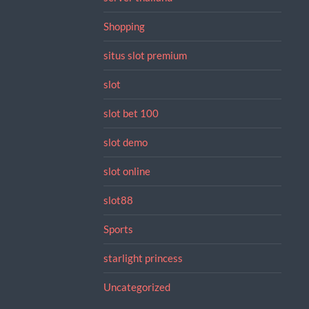
Shopping
situs slot premium
slot
slot bet 100
slot demo
slot online
slot88
Sports
starlight princess
Uncategorized