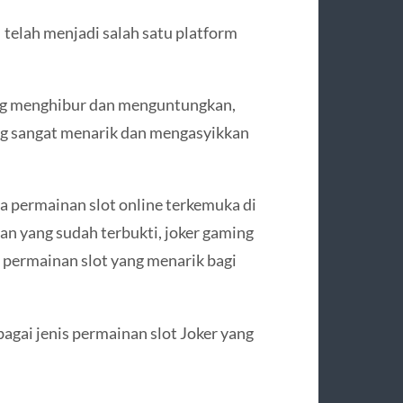
 telah menjadi salah satu platform
ng menghibur dan menguntungkan,
g sangat menarik dan mengasyikkan
a permainan slot online terkemuka di
an yang sudah terbukti, joker gaming
permainan slot yang menarik bagi
gai jenis permainan slot Joker yang