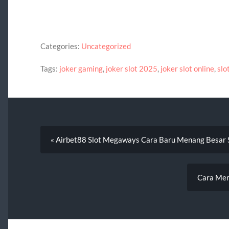
Categories:
Uncategorized
Tags:
joker gaming
,
joker slot 2025
,
joker slot online
,
slo
« Airbet88 Slot Megaways Cara Baru Menang Besar 
Cara Mem