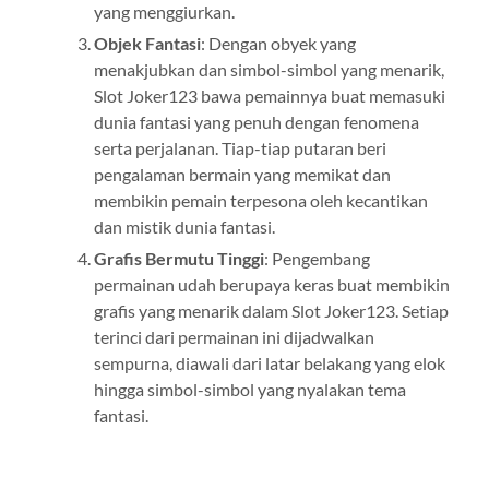
yang menggiurkan.
Objek Fantasi
: Dengan obyek yang
menakjubkan dan simbol-simbol yang menarik,
Slot Joker123 bawa pemainnya buat memasuki
dunia fantasi yang penuh dengan fenomena
serta perjalanan. Tiap-tiap putaran beri
pengalaman bermain yang memikat dan
membikin pemain terpesona oleh kecantikan
dan mistik dunia fantasi.
Grafis Bermutu Tinggi
: Pengembang
permainan udah berupaya keras buat membikin
grafis yang menarik dalam Slot Joker123. Setiap
terinci dari permainan ini dijadwalkan
sempurna, diawali dari latar belakang yang elok
hingga simbol-simbol yang nyalakan tema
fantasi.