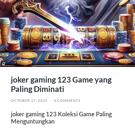
joker gaming 123 Game yang
Paling Diminati
OCTOBER 27, 2025
/
0 COMMENTS
joker gaming 123 Koleksi Game Paling
Menguntungkan