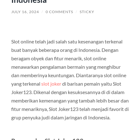
JULY 16, 2024
/
0 COMMENTS
/
STICKY
Slot online telah jadi salah satu kesenangan terkenal
buat banyak beberapa orang di Indonesia. Dengan
beragam obyek dan fitur menarik, slot online
menawarkan pengalaman bermain yang menghibur
dan memberinya keuntungan. Diantaranya slot online
yang terkenal
slot joker
di barisan pemain yaitu Slot
Joker123. Dikenal dengan kesuksesannya di di dalam
memberikan kemenangan yang tambah lebih besar dan
fitur menariknya, Slot Joker123 telah menjadi favorit di
grup penyuka judi dalam jaringan di Indonesia.