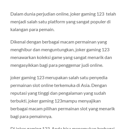
Dalam dunia perjudian online, joker gaming 123 telah
menjadi salah satu platform yang sangat populer di
kalangan para pemain.
Dikenal dengan berbagai macam permainan yang
menghibur dan menguntungkan, joker gaming 123
menawarkan koleksi game yang sangat menarik dan
mengasyikkan bagi para penggemar judi online.
joker gaming 123 merupakan salah satu penyedia
permainan slot online terkemuka di Asia. Dengan
reputasi yang tinggi dan pengalaman yang sudah
terbukti, joker gaming 123mampu menyajikan
berbagai macam pilihan permainan slot yang menarik
bagi para pemainnya.
Di joker gaming 123 Anda bisa menemukan berbagai