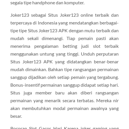
segala tipe handphone dan komputer.
Joker123 sebagai Situs Joker123 online terbaik dan
terpercaya di Indonesia yang mendatangkan berbagai-
tipe tipe Situs Joker123 APK dengan mutu terbaik dan
mudah sekali dimenangi. Tiap pemain pasti akan
menerima pengalaman betting judi slot terbaik
menggunakan untung yang tinggi. Unduh perputaran
Situs Joker123 APK yang didatangkan benar-benar
mudah dimainkan. Bahkan tipe rangsangan permainan
sanggup dijadikan oleh setiap pemain yang tergabung.
Bonus-insentif permainan sanggup didapat setiap hari.
Situs juga member baru akan diberi rangsangan
permainan yang menarik secara terbatas. Mereka nir
akan membutuhkan modal permainan awalnya yang
besar.
Bocoran Slot Gacor Hari Karena joker gaming yang