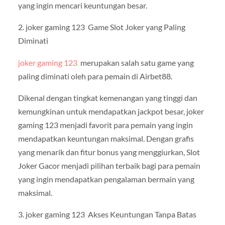
yang ingin mencari keuntungan besar.
2. joker gaming 123 Game Slot Joker yang Paling
Diminati
joker gaming 123
merupakan salah satu game yang
paling diminati oleh para pemain di Airbet88.
Dikenal dengan tingkat kemenangan yang tinggi dan
kemungkinan untuk mendapatkan jackpot besar, joker
gaming 123 menjadi favorit para pemain yang ingin
mendapatkan keuntungan maksimal. Dengan grafis
yang menarik dan fitur bonus yang menggiurkan, Slot
Joker Gacor menjadi pilihan terbaik bagi para pemain
yang ingin mendapatkan pengalaman bermain yang
maksimal.
3. joker gaming 123 Akses Keuntungan Tanpa Batas