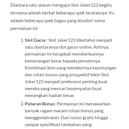
Diantara satu alasan mengapa Slot Joker123 begitu
ternama adalah berkat beberapa spek teratasnya. Itu
adalah beberapa spek bagus yang disodori sama
permainan ini:
Slot Gacor
: Slot Joker123 diketahui menjadi
satu diantaranya slot gacor online. Artinya,
permainan ini kerapkali memberikannya
kemenangan besar kepada pemainnya.
Kombinasi ikon yang memberinya keuntungan
dan rotasi bonus yang prospektif bikin Slot
Joker123 menjadi preferensi penting buat
mereka yang mencari kesempatan buat
menangkan hadiah besar.
Putaran Bonus
: Permainan ini menawarkan
banyak ragam macam rotasi bonus yang
menggembirakan. Dari rotasi gratis hingga
sampai spesifikasi tambahan yang