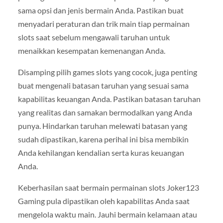
sama opsi dan jenis bermain Anda. Pastikan buat
menyadari peraturan dan trik main tiap permainan
slots saat sebelum mengawali taruhan untuk
menaikkan kesempatan kemenangan Anda.
Disamping pilih games slots yang cocok, juga penting
buat mengenali batasan taruhan yang sesuai sama
kapabilitas keuangan Anda. Pastikan batasan taruhan
yang realitas dan samakan bermodalkan yang Anda
punya. Hindarkan taruhan melewati batasan yang
sudah dipastikan, karena perihal ini bisa membikin
Anda kehilangan kendalian serta kuras keuangan
Anda.
Keberhasilan saat bermain permainan slots Joker123
Gaming pula dipastikan oleh kapabilitas Anda saat
mengelola waktu main. Jauhi bermain kelamaan atau