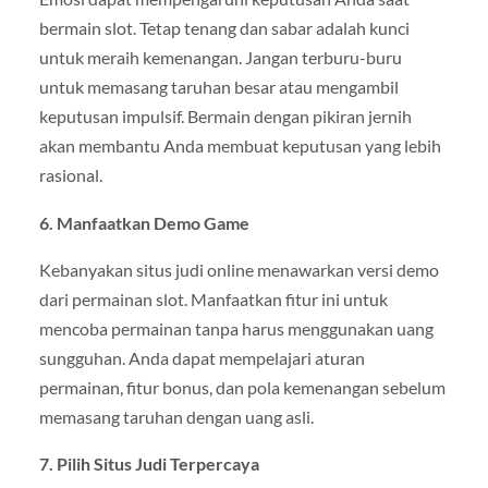
bermain slot. Tetap tenang dan sabar adalah kunci
untuk meraih kemenangan. Jangan terburu-buru
untuk memasang taruhan besar atau mengambil
keputusan impulsif. Bermain dengan pikiran jernih
akan membantu Anda membuat keputusan yang lebih
rasional.
6. Manfaatkan Demo Game
Kebanyakan situs judi online menawarkan versi demo
dari permainan slot. Manfaatkan fitur ini untuk
mencoba permainan tanpa harus menggunakan uang
sungguhan. Anda dapat mempelajari aturan
permainan, fitur bonus, dan pola kemenangan sebelum
memasang taruhan dengan uang asli.
7. Pilih Situs Judi Terpercaya