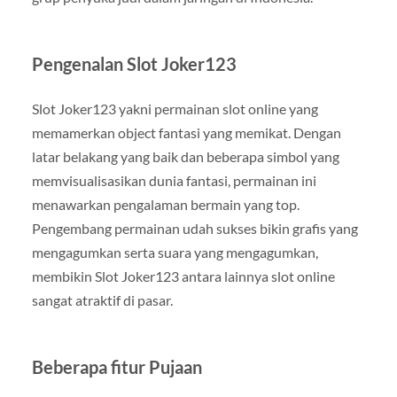
Pengenalan Slot Joker123
Slot Joker123 yakni permainan slot online yang
memamerkan object fantasi yang memikat. Dengan
latar belakang yang baik dan beberapa simbol yang
memvisualisasikan dunia fantasi, permainan ini
menawarkan pengalaman bermain yang top.
Pengembang permainan udah sukses bikin grafis yang
mengagumkan serta suara yang mengagumkan,
membikin Slot Joker123 antara lainnya slot online
sangat atraktif di pasar.
Beberapa fitur Pujaan