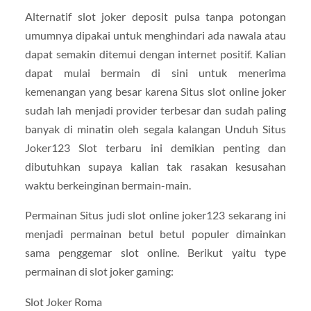
Alternatif slot joker deposit pulsa tanpa potongan
umumnya dipakai untuk menghindari ada nawala atau
dapat semakin ditemui dengan internet positif. Kalian
dapat mulai bermain di sini untuk menerima
kemenangan yang besar karena Situs slot online joker
sudah lah menjadi provider terbesar dan sudah paling
banyak di minatin oleh segala kalangan Unduh Situs
Joker123 Slot terbaru ini demikian penting dan
dibutuhkan supaya kalian tak rasakan kesusahan
waktu berkeinginan bermain-main.
Permainan Situs judi slot online joker123 sekarang ini
menjadi permainan betul betul populer dimainkan
sama penggemar slot online. Berikut yaitu type
permainan di slot joker gaming:
Slot Joker Roma