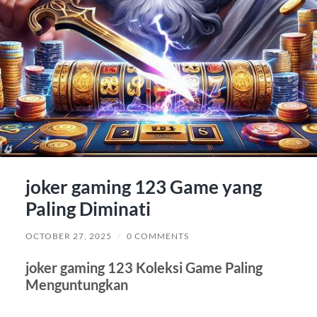
joker gaming 123 Game yang
Paling Diminati
OCTOBER 27, 2025
/
0 COMMENTS
joker gaming 123 Koleksi Game Paling
Menguntungkan