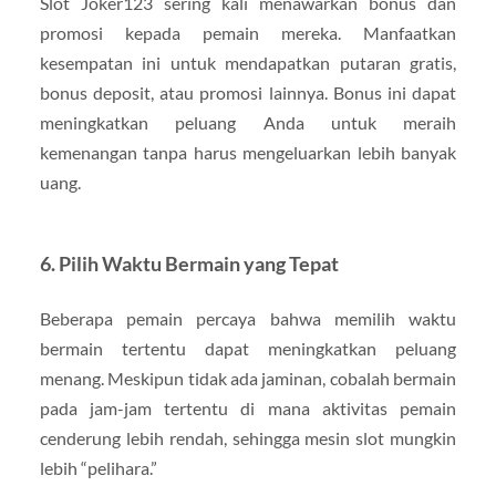
Slot Joker123 sering kali menawarkan bonus dan
promosi kepada pemain mereka. Manfaatkan
kesempatan ini untuk mendapatkan putaran gratis,
bonus deposit, atau promosi lainnya. Bonus ini dapat
meningkatkan peluang Anda untuk meraih
kemenangan tanpa harus mengeluarkan lebih banyak
uang.
6.
Pilih Waktu Bermain yang Tepat
Beberapa pemain percaya bahwa memilih waktu
bermain tertentu dapat meningkatkan peluang
menang. Meskipun tidak ada jaminan, cobalah bermain
pada jam-jam tertentu di mana aktivitas pemain
cenderung lebih rendah, sehingga mesin slot mungkin
lebih “pelihara.”