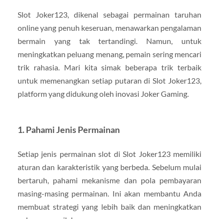
Slot Joker123, dikenal sebagai permainan taruhan
online yang penuh keseruan, menawarkan pengalaman
bermain yang tak tertandingi. Namun, untuk
meningkatkan peluang menang, pemain sering mencari
trik rahasia. Mari kita simak beberapa trik terbaik
untuk memenangkan setiap putaran di Slot Joker123,
platform yang didukung oleh inovasi Joker Gaming.
1.
Pahami Jenis Permainan
Setiap jenis permainan slot di Slot Joker123 memiliki
aturan dan karakteristik yang berbeda. Sebelum mulai
bertaruh, pahami mekanisme dan pola pembayaran
masing-masing permainan. Ini akan membantu Anda
membuat strategi yang lebih baik dan meningkatkan