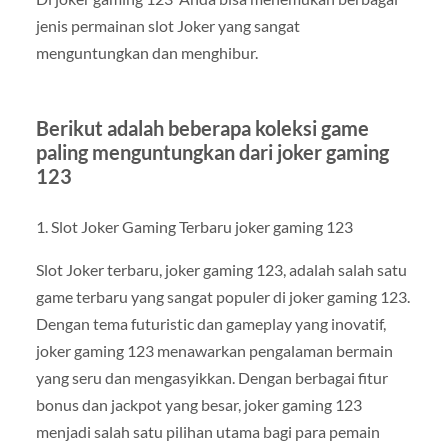
jenis permainan slot Joker yang sangat
menguntungkan dan menghibur.
Berikut adalah beberapa koleksi game
paling menguntungkan dari joker gaming
123
1. Slot Joker Gaming Terbaru joker gaming 123
Slot Joker terbaru, joker gaming 123, adalah salah satu
game terbaru yang sangat populer di joker gaming 123.
Dengan tema futuristic dan gameplay yang inovatif,
joker gaming 123 menawarkan pengalaman bermain
yang seru dan mengasyikkan. Dengan berbagai fitur
bonus dan jackpot yang besar, joker gaming 123
menjadi salah satu pilihan utama bagi para pemain