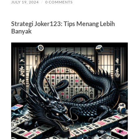
JULY 19, 2024
/
0 COMMENTS
Strategi Joker123: Tips Menang Lebih
Banyak