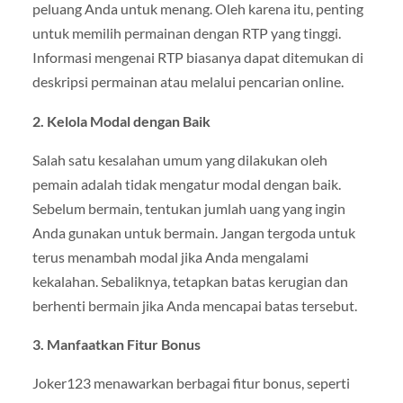
peluang Anda untuk menang.
Oleh karena itu, penting
untuk memilih permainan dengan RTP yang tinggi.
Informasi mengenai RTP biasanya dapat ditemukan di
deskripsi permainan atau melalui pencarian online.
2. Kelola Modal dengan Baik
Salah satu kesalahan umum yang dilakukan oleh
pemain adalah tidak mengatur modal dengan baik.
Sebelum bermain, tentukan jumlah uang yang ingin
Anda gunakan untuk bermain. Jangan tergoda untuk
terus menambah modal jika Anda mengalami
kekalahan. Sebaliknya, tetapkan batas kerugian dan
berhenti bermain jika Anda mencapai batas tersebut.
3. Manfaatkan Fitur Bonus
Joker123 menawarkan berbagai fitur bonus, seperti