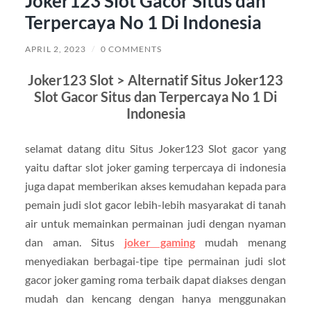
Joker123 Slot Gacor Situs dan
Terpercaya No 1 Di Indonesia
APRIL 2, 2023
/
0 COMMENTS
Joker123 Slot > Alternatif Situs Joker123
Slot Gacor Situs dan Terpercaya No 1 Di
Indonesia
selamat datang ditu Situs Joker123 Slot gacor yang
yaitu daftar slot joker gaming terpercaya di indonesia
juga dapat memberikan akses kemudahan kepada para
pemain judi slot gacor lebih-lebih masyarakat di tanah
air untuk memainkan permainan judi dengan nyaman
dan aman. Situs
joker gaming
mudah menang
menyediakan berbagai-tipe tipe permainan judi slot
gacor joker gaming roma terbaik dapat diakses dengan
mudah dan kencang dengan hanya menggunakan