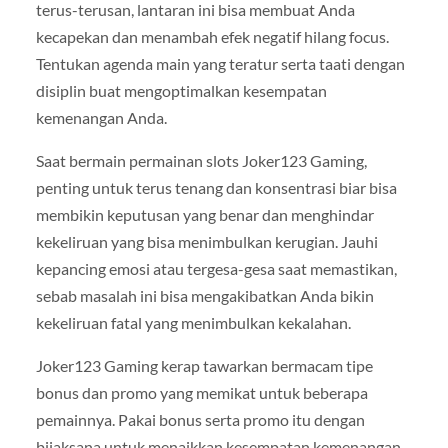
terus-terusan, lantaran ini bisa membuat Anda
kecapekan dan menambah efek negatif hilang focus.
Tentukan agenda main yang teratur serta taati dengan
disiplin buat mengoptimalkan kesempatan
kemenangan Anda.
Saat bermain permainan slots Joker123 Gaming,
penting untuk terus tenang dan konsentrasi biar bisa
membikin keputusan yang benar dan menghindar
kekeliruan yang bisa menimbulkan kerugian. Jauhi
kepancing emosi atau tergesa-gesa saat memastikan,
sebab masalah ini bisa mengakibatkan Anda bikin
kekeliruan fatal yang menimbulkan kekalahan.
Joker123 Gaming kerap tawarkan bermacam tipe
bonus dan promo yang memikat untuk beberapa
pemainnya. Pakai bonus serta promo itu dengan
bijaksana untuk menaikkan kesempatan kemenangan