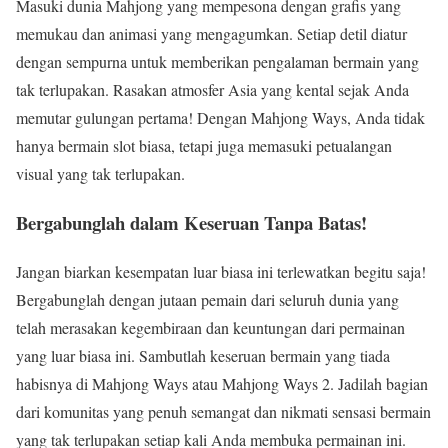
Masuki dunia Mahjong yang mempesona dengan grafis yang
memukau dan animasi yang mengagumkan. Setiap detil diatur
dengan sempurna untuk memberikan pengalaman bermain yang
tak terlupakan. Rasakan atmosfer Asia yang kental sejak Anda
memutar gulungan pertama! Dengan Mahjong Ways, Anda tidak
hanya bermain slot biasa, tetapi juga memasuki petualangan
visual yang tak terlupakan.
Bergabunglah dalam Keseruan Tanpa Batas!
Jangan biarkan kesempatan luar biasa ini terlewatkan begitu saja!
Bergabunglah dengan jutaan pemain dari seluruh dunia yang
telah merasakan kegembiraan dan keuntungan dari permainan
yang luar biasa ini. Sambutlah keseruan bermain yang tiada
habisnya di Mahjong Ways atau Mahjong Ways 2. Jadilah bagian
dari komunitas yang penuh semangat dan nikmati sensasi bermain
yang tak terlupakan setiap kali Anda membuka permainan ini.