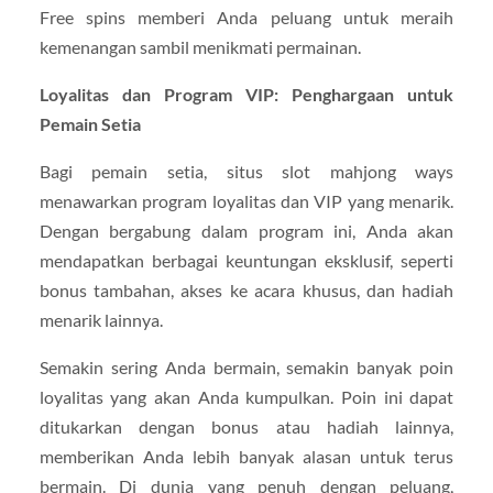
Free spins memberi Anda peluang untuk meraih
kemenangan sambil menikmati permainan.
Loyalitas dan Program VIP: Penghargaan untuk
Pemain Setia
Bagi pemain setia, situs slot mahjong ways
menawarkan program loyalitas dan VIP yang menarik.
Dengan bergabung dalam program ini, Anda akan
mendapatkan berbagai keuntungan eksklusif, seperti
bonus tambahan, akses ke acara khusus, dan hadiah
menarik lainnya.
Semakin sering Anda bermain, semakin banyak poin
loyalitas yang akan Anda kumpulkan. Poin ini dapat
ditukarkan dengan bonus atau hadiah lainnya,
memberikan Anda lebih banyak alasan untuk terus
bermain. Di dunia yang penuh dengan peluang,