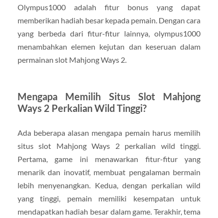
Olympus1000 adalah fitur bonus yang dapat
memberikan hadiah besar kepada pemain. Dengan cara
yang berbeda dari fitur-fitur lainnya, olympus1000
menambahkan elemen kejutan dan keseruan dalam
permainan slot Mahjong Ways 2.
Mengapa Memilih Situs Slot Mahjong
Ways 2 Perkalian Wild Tinggi?
Ada beberapa alasan mengapa pemain harus memilih
situs slot Mahjong Ways 2 perkalian wild tinggi.
Pertama, game ini menawarkan fitur-fitur yang
menarik dan inovatif, membuat pengalaman bermain
lebih menyenangkan. Kedua, dengan perkalian wild
yang tinggi, pemain memiliki kesempatan untuk
mendapatkan hadiah besar dalam game. Terakhir, tema