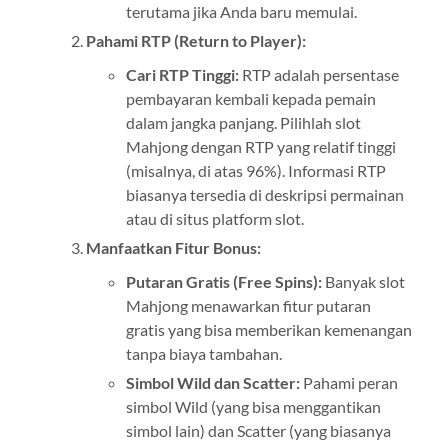
terutama jika Anda baru memulai.
Pahami RTP (Return to Player):
Cari RTP Tinggi:
RTP adalah persentase
pembayaran kembali kepada pemain
dalam jangka panjang. Pilihlah slot
Mahjong dengan RTP yang relatif tinggi
(misalnya, di atas 96%). Informasi RTP
biasanya tersedia di deskripsi permainan
atau di situs platform slot.
Manfaatkan Fitur Bonus:
Putaran Gratis (Free Spins):
Banyak slot
Mahjong menawarkan fitur putaran
gratis yang bisa memberikan kemenangan
tanpa biaya tambahan.
Simbol Wild dan Scatter:
Pahami peran
simbol Wild (yang bisa menggantikan
simbol lain) dan Scatter (yang biasanya