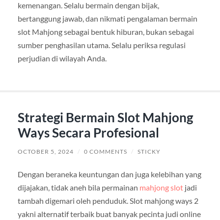
kemenangan. Selalu bermain dengan bijak,
bertanggung jawab, dan nikmati pengalaman bermain
slot Mahjong sebagai bentuk hiburan, bukan sebagai
sumber penghasilan utama. Selalu periksa regulasi
perjudian di wilayah Anda.
Strategi Bermain Slot Mahjong
Ways Secara Profesional
OCTOBER 5, 2024
/
0 COMMENTS
/
STICKY
Dengan beraneka keuntungan dan juga kelebihan yang
dijajakan, tidak aneh bila permainan
mahjong slot
jadi
tambah digemari oleh penduduk. Slot mahjong ways 2
yakni alternatif terbaik buat banyak pecinta judi online