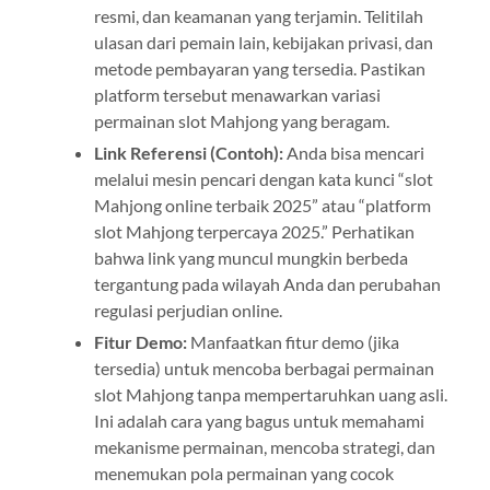
resmi, dan keamanan yang terjamin. Telitilah
ulasan dari pemain lain, kebijakan privasi, dan
metode pembayaran yang tersedia. Pastikan
platform tersebut menawarkan variasi
permainan slot Mahjong yang beragam.
Link Referensi (Contoh):
Anda bisa mencari
melalui mesin pencari dengan kata kunci “slot
Mahjong online terbaik 2025” atau “platform
slot Mahjong terpercaya 2025.” Perhatikan
bahwa link yang muncul mungkin berbeda
tergantung pada wilayah Anda dan perubahan
regulasi perjudian online.
Fitur Demo:
Manfaatkan fitur demo (jika
tersedia) untuk mencoba berbagai permainan
slot Mahjong tanpa mempertaruhkan uang asli.
Ini adalah cara yang bagus untuk memahami
mekanisme permainan, mencoba strategi, dan
menemukan pola permainan yang cocok