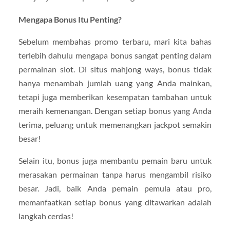
Mengapa Bonus Itu Penting?
Sebelum membahas promo terbaru, mari kita bahas
terlebih dahulu mengapa bonus sangat penting dalam
permainan slot. Di situs mahjong ways, bonus tidak
hanya menambah jumlah uang yang Anda mainkan,
tetapi juga memberikan kesempatan tambahan untuk
meraih kemenangan. Dengan setiap bonus yang Anda
terima, peluang untuk memenangkan jackpot semakin
besar!
Selain itu, bonus juga membantu pemain baru untuk
merasakan permainan tanpa harus mengambil risiko
besar. Jadi, baik Anda pemain pemula atau pro,
memanfaatkan setiap bonus yang ditawarkan adalah
langkah cerdas!