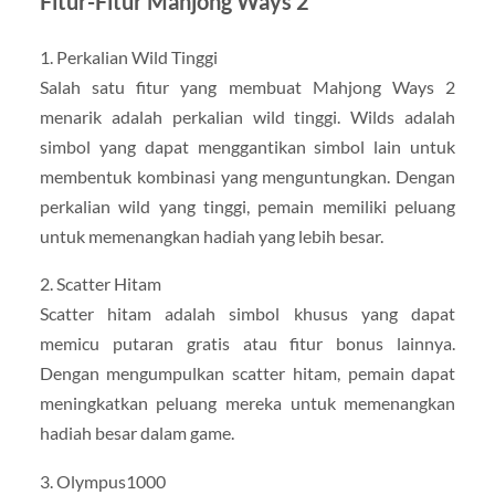
Fitur-Fitur Mahjong Ways 2
1. Perkalian Wild Tinggi
Salah satu fitur yang membuat Mahjong Ways 2
menarik adalah perkalian wild tinggi. Wilds adalah
simbol yang dapat menggantikan simbol lain untuk
membentuk kombinasi yang menguntungkan. Dengan
perkalian wild yang tinggi, pemain memiliki peluang
untuk memenangkan hadiah yang lebih besar.
2. Scatter Hitam
Scatter hitam adalah simbol khusus yang dapat
memicu putaran gratis atau fitur bonus lainnya.
Dengan mengumpulkan scatter hitam, pemain dapat
meningkatkan peluang mereka untuk memenangkan
hadiah besar dalam game.
3. Olympus1000