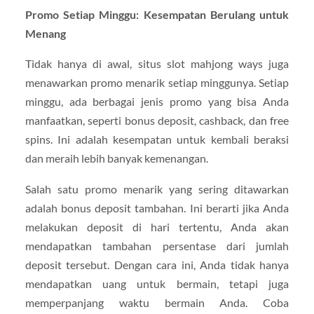
Promo Setiap Minggu: Kesempatan Berulang untuk
Menang
Tidak hanya di awal, situs slot mahjong ways juga
menawarkan promo menarik setiap minggunya. Setiap
minggu, ada berbagai jenis promo yang bisa Anda
manfaatkan, seperti bonus deposit, cashback, dan free
spins. Ini adalah kesempatan untuk kembali beraksi
dan meraih lebih banyak kemenangan.
Salah satu promo menarik yang sering ditawarkan
adalah bonus deposit tambahan. Ini berarti jika Anda
melakukan deposit di hari tertentu, Anda akan
mendapatkan tambahan persentase dari jumlah
deposit tersebut. Dengan cara ini, Anda tidak hanya
mendapatkan uang untuk bermain, tetapi juga
memperpanjang waktu bermain Anda. Coba