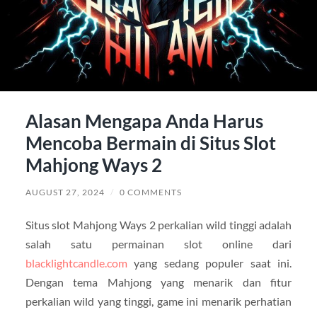
Alasan Mengapa Anda Harus
Mencoba Bermain di Situs Slot
Mahjong Ways 2
AUGUST 27, 2024
/
0 COMMENTS
Situs slot Mahjong Ways 2 perkalian wild tinggi adalah
salah satu permainan slot online dari
blacklightcandle.com
yang sedang populer saat ini.
Dengan tema Mahjong yang menarik dan fitur
perkalian wild yang tinggi, game ini menarik perhatian