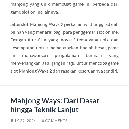
mahjong yang unik membuat game ini berbeda dari
game slot online lainnya.
Situs slot Mahjong Ways 2 perkalian wild tinggi adalah
pilihan yang menarik bagi para penggemar slot online.
Dengan fitur-fitur yang inovatif, tema yang unik, dan
kesempatan untuk memenangkan hadiah besar, game
ini menawarkan pengalaman bermain yang
menyenangkan. Jadi, jangan ragu untuk mencoba game
slot Mahjong Ways 2 dan rasakan keseruannya sendiri.
Mahjong Ways: Dari Dasar
hingga Teknik Lanjut
JULY 29, 2024
/
0 COMMENTS