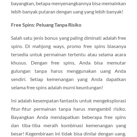
bayangkan, betapa menyenangkannya bisa memainkan
lebih banyak putaran dengan uang yang lebih banyak!
Free Spins: Peluang Tanpa Risiko
Salah satu jenis bonus yang paling diminati adalah free
spins. Di mahjong ways, promo free spins biasanya
tersedia untuk permainan tertentu atau selama acara
khusus. Dengan free spins, Anda bisa memutar
gulungan tanpa harus menggunakan uang Anda
sendiri. Setiap kemenangan yang Anda dapatkan
selama free spins adalah murni keuntungan!
Ini adalah kesempatan fantastis untuk mengeksplorasi
fitur-fitur permainan tanpa harus mengambil risiko.
Bayangkan Anda mendapatkan beberapa free spins
dan tiba-tiba meraih kombinasi kemenangan yang
besar! Kegembiraan ini tidak bisa dinilai dengan uang.