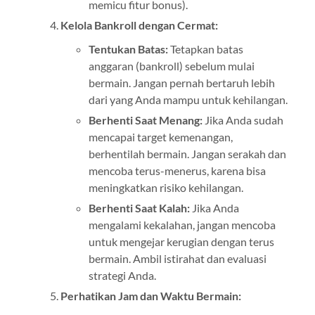
memicu fitur bonus).
Kelola Bankroll dengan Cermat:
Tentukan Batas:
Tetapkan batas
anggaran (bankroll) sebelum mulai
bermain. Jangan pernah bertaruh lebih
dari yang Anda mampu untuk kehilangan.
Berhenti Saat Menang:
Jika Anda sudah
mencapai target kemenangan,
berhentilah bermain. Jangan serakah dan
mencoba terus-menerus, karena bisa
meningkatkan risiko kehilangan.
Berhenti Saat Kalah:
Jika Anda
mengalami kekalahan, jangan mencoba
untuk mengejar kerugian dengan terus
bermain. Ambil istirahat dan evaluasi
strategi Anda.
Perhatikan Jam dan Waktu Bermain: