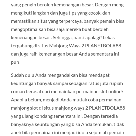
yang pengin beroleh kemenangan besar. Dengan meng
mengikuti langkah dan juga tips yang cocok, dan
memastikan situs yang terpercaya, banyak pemain bisa
mengoptimalkan bisa saja mereka buat beroleh
kemenangan besar . Sehingga, nanti apalagi? Lekas
tergabung di situs Mahjong Ways 2 PLANETBOLA88
dan juga raih kemenangan besar Anda sementara ini
pun!
Sudah dulu Anda mengandaikan bisa mendapat
keuntungan banyak sampai sebagian ratus juta rupiah
cuman berasal dari memainkan permainan slot online?
Apabila belum, menjadi Anda mutlak coba permainan
mahjong slot di situs mahjong ways 2 PLANETBOLA88
yang ulang kondang sementara ini. Dengan tersedia
banyaknya keuntungan yang bisa Anda temukan, tidak
aneh bila permainan ini menjadi idola sejumlah pemain