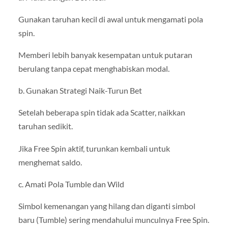
Gunakan taruhan kecil di awal untuk mengamati pola
spin.
Memberi lebih banyak kesempatan untuk putaran
berulang tanpa cepat menghabiskan modal.
b. Gunakan Strategi Naik-Turun Bet
Setelah beberapa spin tidak ada Scatter, naikkan
taruhan sedikit.
Jika Free Spin aktif, turunkan kembali untuk
menghemat saldo.
c. Amati Pola Tumble dan Wild
Simbol kemenangan yang hilang dan diganti simbol
baru (Tumble) sering mendahului munculnya Free Spin.