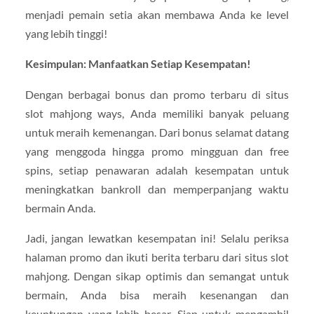
menjadi pemain setia akan membawa Anda ke level
yang lebih tinggi!
Kesimpulan: Manfaatkan Setiap Kesempatan!
Dengan berbagai bonus dan promo terbaru di situs
slot mahjong ways, Anda memiliki banyak peluang
untuk meraih kemenangan. Dari bonus selamat datang
yang menggoda hingga promo mingguan dan free
spins, setiap penawaran adalah kesempatan untuk
meningkatkan bankroll dan memperpanjang waktu
bermain Anda.
Jadi, jangan lewatkan kesempatan ini! Selalu periksa
halaman promo dan ikuti berita terbaru dari situs slot
mahjong. Dengan sikap optimis dan semangat untuk
bermain, Anda bisa meraih kesenangan dan
keuntungan yang lebih besar. Siap untuk mengambil