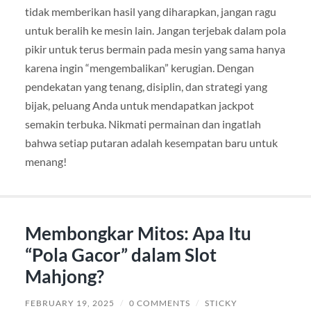
tidak memberikan hasil yang diharapkan, jangan ragu
untuk beralih ke mesin lain. Jangan terjebak dalam pola
pikir untuk terus bermain pada mesin yang sama hanya
karena ingin “mengembalikan” kerugian. Dengan
pendekatan yang tenang, disiplin, dan strategi yang
bijak, peluang Anda untuk mendapatkan jackpot
semakin terbuka. Nikmati permainan dan ingatlah
bahwa setiap putaran adalah kesempatan baru untuk
menang!
Membongkar Mitos: Apa Itu
“Pola Gacor” dalam Slot
Mahjong?
FEBRUARY 19, 2025
/
0 COMMENTS
/
STICKY