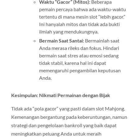
Waktu “Gacor” (Mitos):
Beberapa
pemain percaya bahwa ada waktu-waktu
tertentu di mana mesin slot “lebih gacor.”
Ini hanyalah mitos dan tidak ada bukti
ilmiah yang mendukungnya.
Bermain Saat Santai:
Bermainlah saat
Anda merasa rileks dan fokus. Hindari
bermain saat stres atau emosi sedang
tidak stabil, karena hal ini dapat
memengaruhi pengambilan keputusan
Anda.
Kesimpulan: Nikmati Permainan dengan Bijak
Tidak ada “pola gacor” yang pasti dalam slot Mahjong.
Kemenangan bergantung pada keberuntungan, namun
strategi dan pengelolaan bankroll yang baik dapat
meningkatkan peluang Anda untuk meraih