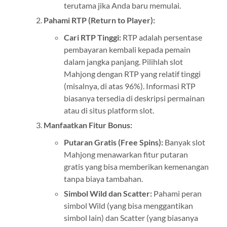
terutama jika Anda baru memulai.
Pahami RTP (Return to Player):
Cari RTP Tinggi:
RTP adalah persentase
pembayaran kembali kepada pemain
dalam jangka panjang. Pilihlah slot
Mahjong dengan RTP yang relatif tinggi
(misalnya, di atas 96%). Informasi RTP
biasanya tersedia di deskripsi permainan
atau di situs platform slot.
Manfaatkan Fitur Bonus:
Putaran Gratis (Free Spins):
Banyak slot
Mahjong menawarkan fitur putaran
gratis yang bisa memberikan kemenangan
tanpa biaya tambahan.
Simbol Wild dan Scatter:
Pahami peran
simbol Wild (yang bisa menggantikan
simbol lain) dan Scatter (yang biasanya