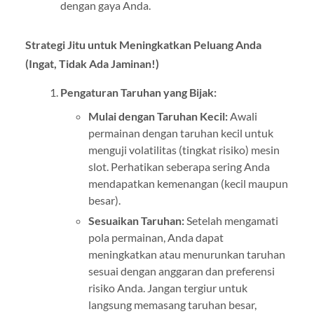
dengan gaya Anda.
Strategi Jitu untuk Meningkatkan Peluang Anda
(Ingat, Tidak Ada Jaminan!)
Pengaturan Taruhan yang Bijak:
Mulai dengan Taruhan Kecil:
Awali
permainan dengan taruhan kecil untuk
menguji volatilitas (tingkat risiko) mesin
slot. Perhatikan seberapa sering Anda
mendapatkan kemenangan (kecil maupun
besar).
Sesuaikan Taruhan:
Setelah mengamati
pola permainan, Anda dapat
meningkatkan atau menurunkan taruhan
sesuai dengan anggaran dan preferensi
risiko Anda. Jangan tergiur untuk
langsung memasang taruhan besar,