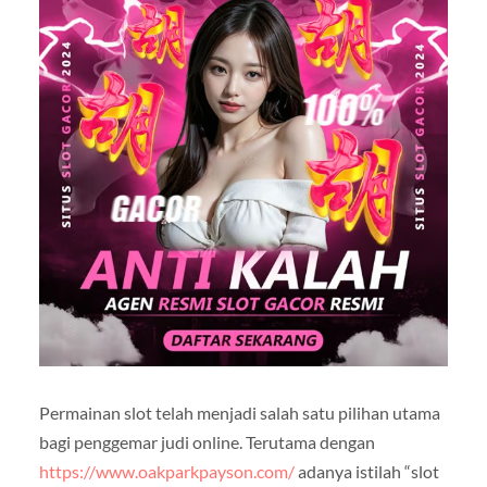
Permainan slot telah menjadi salah satu pilihan utama
bagi penggemar judi online. Terutama dengan
https://www.oakparkpayson.com/
adanya istilah “slot