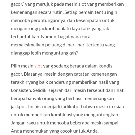
gacor,” yang merujuk pada mesin slot yang memberikan
kemenangan secara rutin. Setiap pemain tentu ingin
mencoba peruntungannya, dan kesempatan untuk
mengantongi jackpot adalah daya tarik yang tak
terbantahkan. Namun, bagaimana cara
memaksimalkan peluang di hari-hari tertentu yang
dianggap lebih menguntungkan?
Pilih mesin
slot
yang sedang berada dalam kondisi
gacor. Biasanya, mesin dengan catatan kemenangan
terakhir yang baik cenderung memberikan hasil yang
konsisten. Selidiki sejarah dari mesin tersebut dan lihat
berapa banyak orang yang berhasil memenangkan
jackpot. Ini bisa menjadi indikator bahwa mesin itu siap
untuk memberikan kombinasi yang menguntungkan.
Jangan ragu untuk mencoba beberapa mesin sampai
Anda menemukan yang cocok untuk Anda.