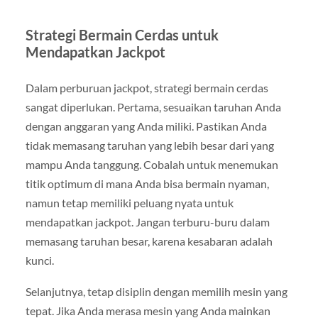
Strategi Bermain Cerdas untuk
Mendapatkan Jackpot
Dalam perburuan jackpot, strategi bermain cerdas
sangat diperlukan. Pertama, sesuaikan taruhan Anda
dengan anggaran yang Anda miliki. Pastikan Anda
tidak memasang taruhan yang lebih besar dari yang
mampu Anda tanggung. Cobalah untuk menemukan
titik optimum di mana Anda bisa bermain nyaman,
namun tetap memiliki peluang nyata untuk
mendapatkan jackpot. Jangan terburu-buru dalam
memasang taruhan besar, karena kesabaran adalah
kunci.
Selanjutnya, tetap disiplin dengan memilih mesin yang
tepat. Jika Anda merasa mesin yang Anda mainkan