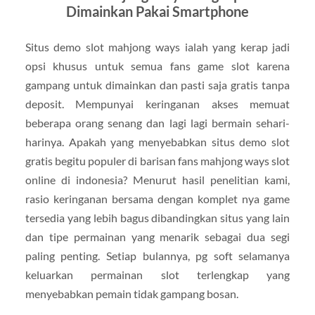
Dimainkan Pakai Smartphone
Situs demo slot mahjong ways ialah yang kerap jadi
opsi khusus untuk semua fans game slot karena
gampang untuk dimainkan dan pasti saja gratis tanpa
deposit. Mempunyai keringanan akses memuat
beberapa orang senang dan lagi lagi bermain sehari-
harinya. Apakah yang menyebabkan situs demo slot
gratis begitu populer di barisan fans mahjong ways slot
online di indonesia? Menurut hasil penelitian kami,
rasio keringanan bersama dengan komplet nya game
tersedia yang lebih bagus dibandingkan situs yang lain
dan tipe permainan yang menarik sebagai dua segi
paling penting. Setiap bulannya, pg soft selamanya
keluarkan permainan slot terlengkap yang
menyebabkan pemain tidak gampang bosan.