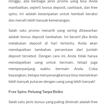
minggu, ada berbagai jenis promo yang bisa Anda
manfaatkan, seperti bonus deposit, cashback, dan free
spins. Ini adalah kesempatan untuk kembali beraksi
dan meraih lebih banyak kemenangan.
Salah satu promo menarik yang sering ditawarkan
adalah bonus deposit tambahan. Ini berarti jika Anda
melakukan deposit di hari tertentu, Anda akan
mendapatkan tambahan persentase dari jumlah
deposit tersebut. Dengan cara ini, Anda tidak hanya
mendapatkan uang untuk bermain, tetapi juga
memperpanjang waktu bermain Anda. Coba
bayangkan, betapa menyenangkannya bisa memainkan
lebih banyak putaran dengan uang yang lebih banyak!
Free Spins: Peluang Tanpa Risiko
Salah satu jenis bonus yang paling diminati adalah free