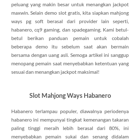
peluang yang makin besar untuk menangkan jackpot
maxwin. Selain demo slot gratis, kita siapkan mahjong
ways pg soft berasal dari provider lain seperti,
habanero, cq9 gaming, dan spadegaming. Kami betul-
betul berikan panduan pemain untuk cobalah
beberapa demo itu sebelum saat akan bermain
bersama dengan uang asli. Semoga artikel ini sanggup
menopang pemain saat menyebabkan ketentuan yang
sesuai dan menangkan jackpot maksimal!
Slot Mahjong Ways Habanero
Habanero terlampau populer, diawalnya periodenya
habanero ini mempunyai tingkat kemenangan takaran
paling tinggi meraih lebih berasal dari 80%, ini
menyebabkan pemain sukai dan senang didalam