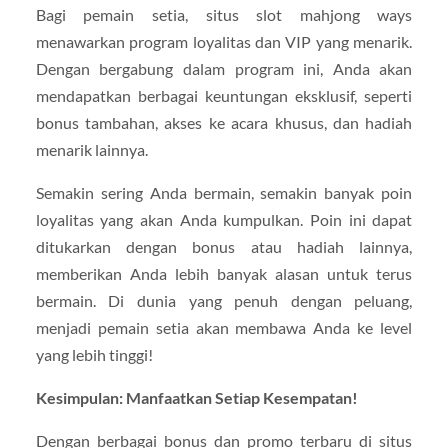
Bagi pemain setia, situs slot mahjong ways
menawarkan program loyalitas dan VIP yang menarik.
Dengan bergabung dalam program ini, Anda akan
mendapatkan berbagai keuntungan eksklusif, seperti
bonus tambahan, akses ke acara khusus, dan hadiah
menarik lainnya.
Semakin sering Anda bermain, semakin banyak poin
loyalitas yang akan Anda kumpulkan. Poin ini dapat
ditukarkan dengan bonus atau hadiah lainnya,
memberikan Anda lebih banyak alasan untuk terus
bermain. Di dunia yang penuh dengan peluang,
menjadi pemain setia akan membawa Anda ke level
yang lebih tinggi!
Kesimpulan: Manfaatkan Setiap Kesempatan!
Dengan berbagai bonus dan promo terbaru di situs