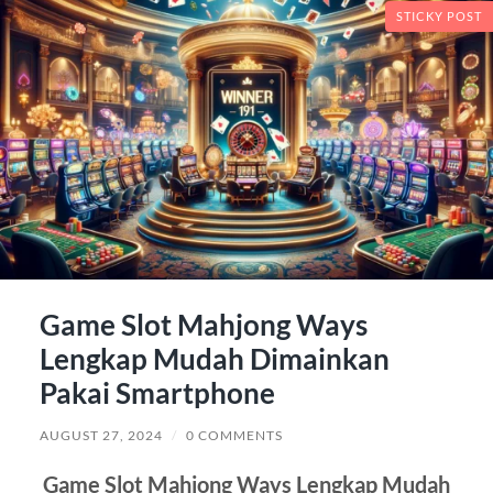
STICKY POST
Game Slot Mahjong Ways
Lengkap Mudah Dimainkan
Pakai Smartphone
AUGUST 27, 2024
/
0 COMMENTS
Game Slot Mahjong Ways Lengkap Mudah