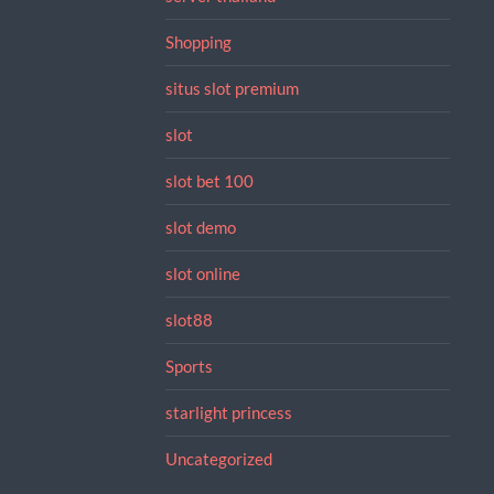
Shopping
situs slot premium
slot
slot bet 100
slot demo
slot online
slot88
Sports
starlight princess
Uncategorized