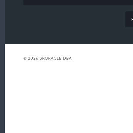
© 2026
SRORACLE DBA