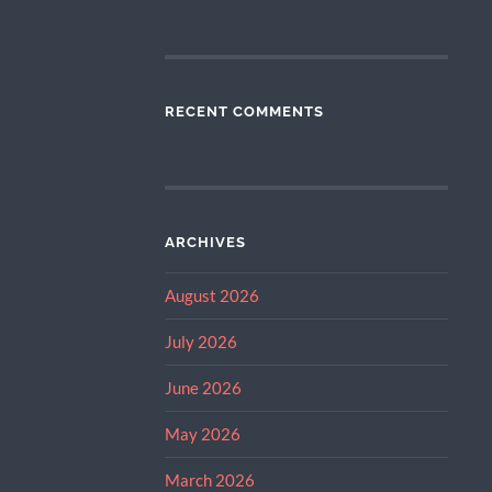
RECENT COMMENTS
ARCHIVES
August 2026
July 2026
June 2026
May 2026
March 2026