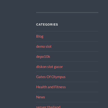
CATEGORIES
Blog
demo slot
depo10k
diskon slot gacor
Gates Of Olympus
Health and Fitness
News
server thailand