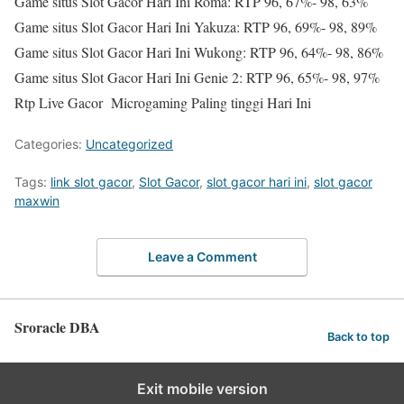
Game situs Slot Gacor Hari Ini Roma: RTP 96, 67%- 98, 63%
Game situs Slot Gacor Hari Ini Yakuza: RTP 96, 69%- 98, 89%
Game situs Slot Gacor Hari Ini Wukong: RTP 96, 64%- 98, 86%
Game situs Slot Gacor Hari Ini Genie 2: RTP 96, 65%- 98, 97%
Rtp Live Gacor Microgaming Paling tinggi Hari Ini
Categories:
Uncategorized
Tags:
link slot gacor
,
Slot Gacor
,
slot gacor hari ini
,
slot gacor
maxwin
Leave a Comment
Sroracle DBA
Back to top
Exit mobile version