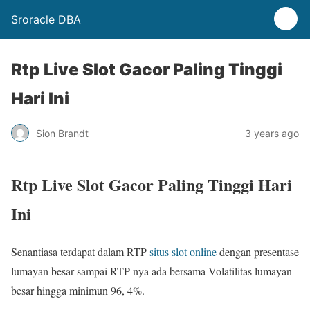
Sroracle DBA
Rtp Live Slot Gacor Paling Tinggi
Hari Ini
Sion Brandt
3 years ago
Rtp Live Slot Gacor Paling Tinggi Hari
Ini
Senantiasa terdapat dalam RTP
situs slot online
dengan presentase
lumayan besar sampai RTP nya ada bersama Volatilitas lumayan
besar hingga minimun 96, 4%.