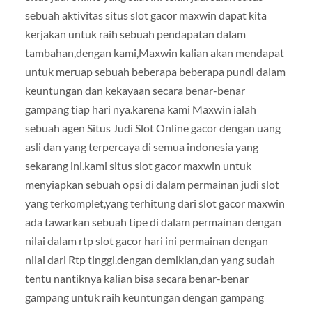
sebuah aktivitas situs slot gacor maxwin dapat kita
kerjakan untuk raih sebuah pendapatan dalam
tambahan,dengan kami,Maxwin kalian akan mendapat
untuk meruap sebuah beberapa beberapa pundi dalam
keuntungan dan kekayaan secara benar-benar
gampang tiap hari nya.karena kami Maxwin ialah
sebuah agen Situs Judi Slot Online gacor dengan uang
asli dan yang terpercaya di semua indonesia yang
sekarang ini.kami situs slot gacor maxwin untuk
menyiapkan sebuah opsi di dalam permainan judi slot
yang terkomplet,yang terhitung dari slot gacor maxwin
ada tawarkan sebuah tipe di dalam permainan dengan
nilai dalam rtp slot gacor hari ini permainan dengan
nilai dari Rtp tinggi.dengan demikian,dan yang sudah
tentu nantiknya kalian bisa secara benar-benar
gampang untuk raih keuntungan dengan gampang