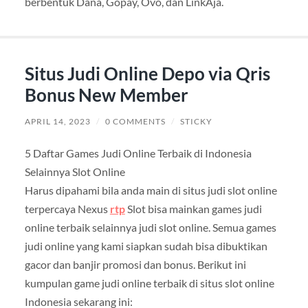
berbentuk Dana, Gopay, Ovo, dan LinkAja.
Situs Judi Online Depo via Qris
Bonus New Member
APRIL 14, 2023
/
0 COMMENTS
/
STICKY
5 Daftar Games Judi Online Terbaik di Indonesia
Selainnya Slot Online
Harus dipahami bila anda main di situs judi slot online
terpercaya Nexus
rtp
Slot bisa mainkan games judi
online terbaik selainnya judi slot online. Semua games
judi online yang kami siapkan sudah bisa dibuktikan
gacor dan banjir promosi dan bonus. Berikut ini
kumpulan game judi online terbaik di situs slot online
Indonesia sekarang ini: