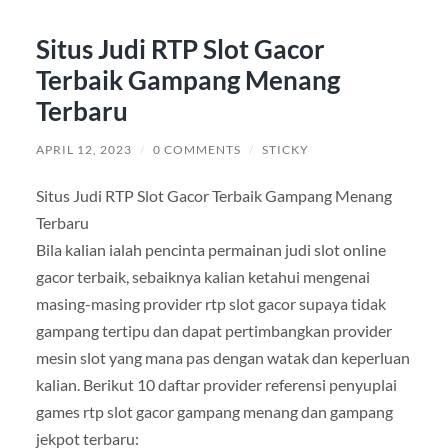
Situs Judi RTP Slot Gacor
Terbaik Gampang Menang
Terbaru
APRIL 12, 2023
/
0 COMMENTS
/
STICKY
Situs Judi RTP Slot Gacor Terbaik Gampang Menang
Terbaru
Bila kalian ialah pencinta permainan judi slot online
gacor terbaik, sebaiknya kalian ketahui mengenai
masing-masing provider rtp slot gacor supaya tidak
gampang tertipu dan dapat pertimbangkan provider
mesin slot yang mana pas dengan watak dan keperluan
kalian. Berikut 10 daftar provider referensi penyuplai
games rtp slot gacor gampang menang dan gampang
jekpot terbaru: