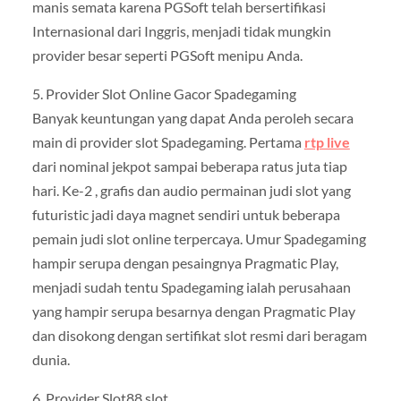
manis semata karena PGSoft telah bersertifikasi
Internasional dari Inggris, menjadi tidak mungkin
provider besar seperti PGSoft menipu Anda.
5. Provider Slot Online Gacor Spadegaming
Banyak keuntungan yang dapat Anda peroleh secara
main di provider slot Spadegaming. Pertama
rtp live
dari nominal jekpot sampai beberapa ratus juta tiap
hari. Ke-2 , grafis dan audio permainan judi slot yang
futuristic jadi daya magnet sendiri untuk beberapa
pemain judi slot online terpercaya. Umur Spadegaming
hampir serupa dengan pesaingnya Pragmatic Play,
menjadi sudah tentu Spadegaming ialah perusahaan
yang hampir serupa besarnya dengan Pragmatic Play
dan disokong dengan sertifikat slot resmi dari beragam
dunia.
6. Provider Slot88 slot