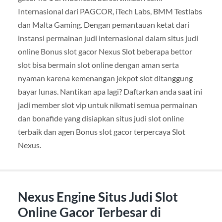
Internasional dari PAGCOR, iTech Labs, BMM Testlabs
dan Malta Gaming. Dengan pemantauan ketat dari
instansi permainan judi internasional dalam situs judi
online Bonus slot gacor Nexus Slot beberapa bettor
slot bisa bermain slot online dengan aman serta
nyaman karena kemenangan jekpot slot ditanggung
bayar lunas. Nantikan apa lagi? Daftarkan anda saat ini
jadi member slot vip untuk nikmati semua permainan
dan bonafide yang disiapkan situs judi slot online
terbaik dan agen Bonus slot gacor terpercaya Slot
Nexus.
Nexus Engine Situs Judi Slot
Online Gacor Terbesar di