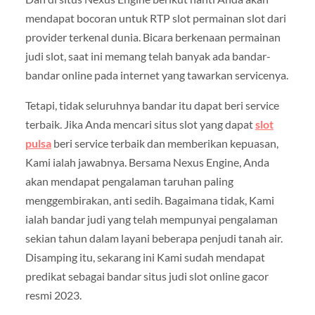
mendapat bocoran untuk RTP slot permainan slot dari
provider terkenal dunia. Bicara berkenaan permainan
judi slot, saat ini memang telah banyak ada bandar-
bandar online pada internet yang tawarkan servicenya.
Tetapi, tidak seluruhnya bandar itu dapat beri service
terbaik. Jika Anda mencari situs slot yang dapat
slot
pulsa
beri service terbaik dan memberikan kepuasan,
Kami ialah jawabnya. Bersama Nexus Engine, Anda
akan mendapat pengalaman taruhan paling
menggembirakan, anti sedih. Bagaimana tidak, Kami
ialah bandar judi yang telah mempunyai pengalaman
sekian tahun dalam layani beberapa penjudi tanah air.
Disamping itu, sekarang ini Kami sudah mendapat
predikat sebagai bandar situs judi slot online gacor
resmi 2023.