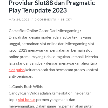
Provider Slot88 dan Pragmatic
Play Terupdate 2023
MAY 24, 2023
/
0 COMMENTS
/
STICKY
Game Slot Online Gacor Dari Microgaming :
Diawali dari desain modern dan factor teknis yang
unggul, permainan slot online dari Microgaming slot
gacor 2023 menawarkan pengalaman bermain slot
online premium yang tidak diragukan kembali. Mereka
jaga standar yang baik dengan menawarkan algoritma
slot pulsa
keluaran acak dan bermacam proses kontrol
anti-penipuan.
1. Candy Rush Wilds
Candy Rush Wilds adalah game slot online dengan
topik
slot bonus
permen yang manis dan
menyenangkan. Dalam game ini, pemain akan putar