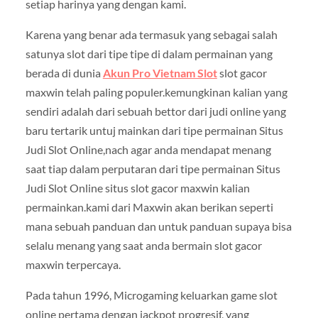
setiap harinya yang dengan kami.
Karena yang benar ada termasuk yang sebagai salah
satunya slot dari tipe tipe di dalam permainan yang
berada di dunia
Akun Pro Vietnam Slot
slot gacor
maxwin telah paling populer.kemungkinan kalian yang
sendiri adalah dari sebuah bettor dari judi online yang
baru tertarik untuj mainkan dari tipe permainan Situs
Judi Slot Online,nach agar anda mendapat menang
saat tiap dalam perputaran dari tipe permainan Situs
Judi Slot Online situs slot gacor maxwin kalian
permainkan.kami dari Maxwin akan berikan seperti
mana sebuah panduan dan untuk panduan supaya bisa
selalu menang yang saat anda bermain slot gacor
maxwin terpercaya.
Pada tahun 1996, Microgaming keluarkan game slot
online pertama dengan jackpot progresif, yang