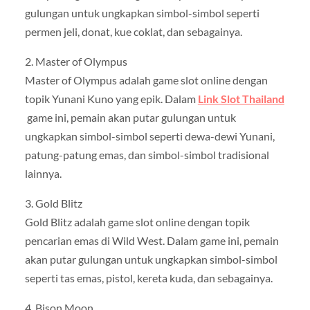
gulungan untuk ungkapkan simbol-simbol seperti
permen jeli, donat, kue coklat, dan sebagainya.
2. Master of Olympus
Master of Olympus adalah game slot online dengan
topik Yunani Kuno yang epik. Dalam
Link Slot Thailand
game ini, pemain akan putar gulungan untuk
ungkapkan simbol-simbol seperti dewa-dewi Yunani,
patung-patung emas, dan simbol-simbol tradisional
lainnya.
3. Gold Blitz
Gold Blitz adalah game slot online dengan topik
pencarian emas di Wild West. Dalam game ini, pemain
akan putar gulungan untuk ungkapkan simbol-simbol
seperti tas emas, pistol, kereta kuda, dan sebagainya.
4. Bison Moon