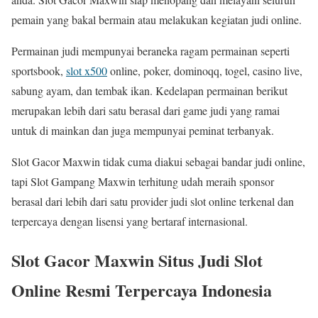
pemain yang bakal bermain atau melakukan kegiatan judi online.
Permainan judi mempunyai beraneka ragam permainan seperti
sportsbook,
slot x500
online, poker, dominoqq, togel, casino live,
sabung ayam, dan tembak ikan. Kedelapan permainan berikut
merupakan lebih dari satu berasal dari game judi yang ramai
untuk di mainkan dan juga mempunyai peminat terbanyak.
Slot Gacor Maxwin tidak cuma diakui sebagai bandar judi online,
tapi Slot Gampang Maxwin terhitung udah meraih sponsor
berasal dari lebih dari satu provider judi slot online terkenal dan
terpercaya dengan lisensi yang bertaraf internasional.
Slot Gacor Maxwin Situs Judi Slot
Online Resmi Terpercaya Indonesia