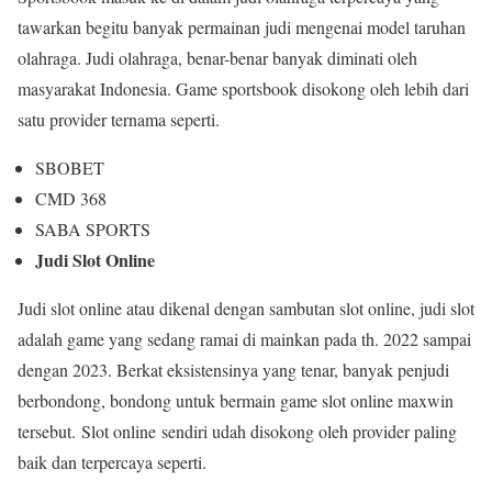
tawarkan begitu banyak permainan judi mengenai model taruhan
olahraga. Judi olahraga, benar-benar banyak diminati oleh
masyarakat Indonesia. Game sportsbook disokong oleh lebih dari
satu provider ternama seperti.
SBOBET
CMD 368
SABA SPORTS
Judi Slot Online
Judi slot online atau dikenal dengan sambutan slot online, judi slot
adalah game yang sedang ramai di mainkan pada th. 2022 sampai
dengan 2023. Berkat eksistensinya yang tenar, banyak penjudi
berbondong, bondong untuk bermain game slot online maxwin
tersebut. Slot online sendiri udah disokong oleh provider paling
baik dan terpercaya seperti.