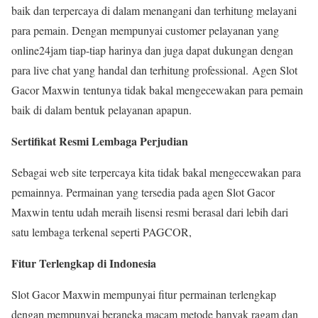
baik dan terpercaya di dalam menangani dan terhitung melayani
para pemain. Dengan mempunyai customer pelayanan yang
online24jam tiap-tiap harinya dan juga dapat dukungan dengan
para live chat yang handal dan terhitung professional. Agen Slot
Gacor Maxwin tentunya tidak bakal mengecewakan para pemain
baik di dalam bentuk pelayanan apapun.
Sertifikat Resmi Lembaga Perjudian
Sebagai web site terpercaya kita tidak bakal mengecewakan para
pemainnya. Permainan yang tersedia pada agen Slot Gacor
Maxwin tentu udah meraih lisensi resmi berasal dari lebih dari
satu lembaga terkenal seperti PAGCOR,
Fitur Terlengkap di Indonesia
Slot Gacor Maxwin mempunyai fitur permainan terlengkap
dengan mempunyai beraneka macam metode banyak ragam dan