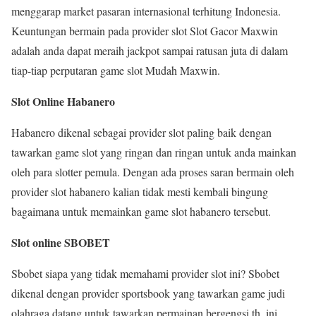
menggarap market pasaran internasional terhitung Indonesia.
Keuntungan bermain pada provider slot Slot Gacor Maxwin
adalah anda dapat meraih jackpot sampai ratusan juta di dalam
tiap-tiap perputaran game slot Mudah Maxwin.
Slot Online Habanero
Habanero dikenal sebagai provider slot paling baik dengan
tawarkan game slot yang ringan dan ringan untuk anda mainkan
oleh para slotter pemula. Dengan ada proses saran bermain oleh
provider slot habanero kalian tidak mesti kembali bingung
bagaimana untuk memainkan game slot habanero tersebut.
Slot online SBOBET
Sbobet siapa yang tidak memahami provider slot ini? Sbobet
dikenal dengan provider sportsbook yang tawarkan game judi
olahraga datang untuk tawarkan permainan bergengsi th. ini.