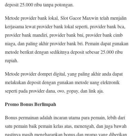
deposit 25.000 ribu tanpa potongan.
Metode provider bank lokal, Slot Gacor Maxwin telah menjalin
kerjasama lewat provider bank lokal seperti, provider bank bca,
provider bank mandiri, provider bank bni, provider bank cimb
niaga, dan paling akhir provider bank bri. Pemain dapat gunakan
metode berikut dengan sedikitnya deposit sebesar 25.000 ribu
rupiah.
Metode provider dompet digital, yang paling akhir anda dapat
melakukan deposit dengan gunakan metode uang elektronik
seperti pada provider dana, ovo, gopay, dan link aja.
Promo Bonus Berlimpah
Bonus permainan adalah incaran utama para pemain, lebih dari
satu pemain baik pemain kelas atas, menengah, dan juga bawah
pastinya masih mengharapkan bonus dan promo yang diberikan