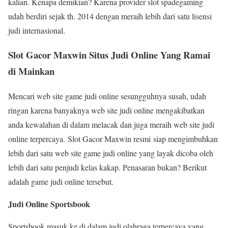
kalian. Kenapa demikian? Karena provider slot spadegaming
udah berdiri sejak th. 2014 dengan meraih lebih dari satu lisensi
judi internasional.
Slot Gacor Maxwin Situs Judi Online Yang Ramai
di Mainkan
Mencari web site game judi online sesungguhnya susah, udah
ringan karena banyaknya web site judi online mengakibatkan
anda kewalahan di dalam melacak dan juga meraih web site judi
online terpercaya. Slot Gacor Maxwin resmi siap mengimbuhkan
lebih dari satu web site game judi online yang layak dicoba oleh
lebih dari satu penjudi kelas kakap. Penasaran bukan? Berikut
adalah game judi online tersebut.
Judi Online Sportsbook
Sportsbook masuk ke di dalam judi olahraga terpercaya yang