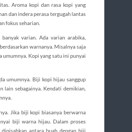
tas. Aroma kopi dan rasa kopi yang
an dan indera perasa tergugah lantas
an fokus seharian.
i banyak varian. Ada varian arabika,
i berdasarkan warnanya. Misalnya saja
da umumnya. Kopi yang satu ini punyai
pada umumnya. Biji kopi hijau sanggup
an lain sebagainya. Kendati demikian,
innya.
ya. Jika biji kopi biasanya berwarna
nyai biji warna hijau. Dalam proses
 dipisahkan antara buah dengan biji