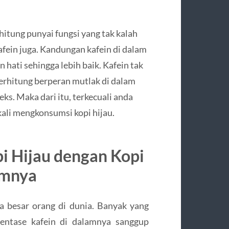
hitung punyai fungsi yang tak kalah
afein juga. Kandungan kafein di dalam
hati sehingga lebih baik. Kafein tak
erhitung berperan mutlak di dalam
ks. Maka dari itu, terkecuali anda
ali mengkonsumsi kopi hijau.
i Hijau dengan Kopi
mnya
 besar orang di dunia. Banyak yang
sentase kafein di dalamnya sanggup