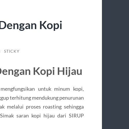
 Dengan Kopi
/
STICKY
Dengan Kopi Hijau
 mengfungsikan untuk minum kopi,
nggup terhitung mendukung penurunan
ak melalui proses roasting sehingga
 Simak saran kopi hijau dari SIRUP