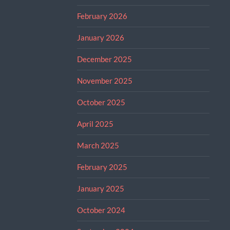
February 2026
January 2026
December 2025
November 2025
October 2025
April 2025
March 2025
February 2025
January 2025
October 2024