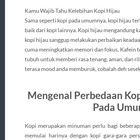
Kamu Wajib Tahu Kelebihan Kopi Hijau
Sama seperti kopi pada umumnya, kopi hijau ter
baik dari kopi lainnya. Kopi hijau mengandung k
kopi hijau sanggup melakukan perbaikan keadaan 
cuma meningkatkan memori dan fokus. Kafein t
tubuh untuk memberi rasa tenang, aman, dan rile
terasa mood anda memburuk, cobalah deh sesek
Mengenal Perbedaan Kop
Pada Umu
Kopi merupakan minuman perlu bagi beberapa
memulai harinya dengan kopi gara-gara per