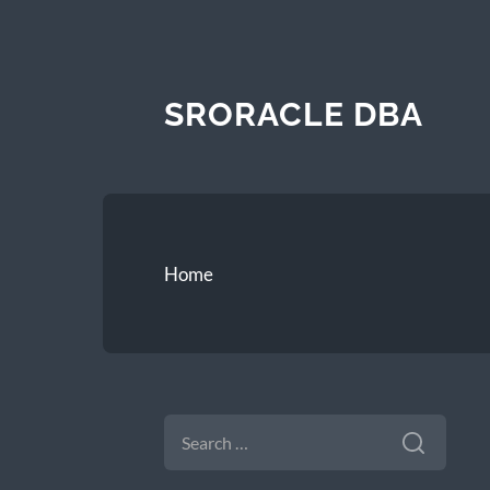
SRORACLE DBA
Home
SEARCH
FOR: