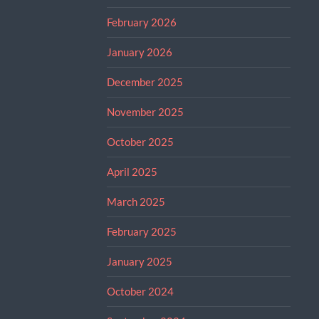
February 2026
January 2026
December 2025
November 2025
October 2025
April 2025
March 2025
February 2025
January 2025
October 2024