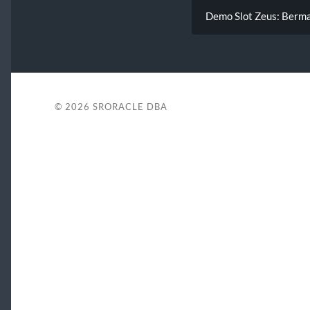
Demo Slot Zeus: Berma
© 2026
SRORACLE DBA