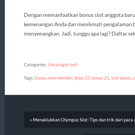
Dengan memanfaatkan bonus slot anggota baru
kemenangan Anda dan menikmati pengalaman ber
menyenangkan. Jadi, tunggu apa lagi? Daftar s
Categories:
Uncategorized
Tags:
bonus new member
,
depo 25 bonus 25
,
slot bonus
,
« Menaklukkan Olympus Slot: Tips dan trik dari para 