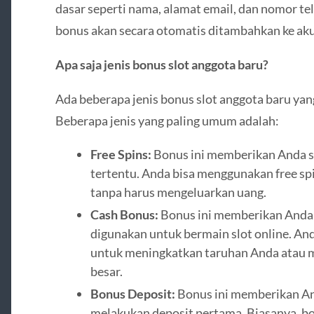
dasar seperti nama, alamat email, dan nomor tel
bonus akan secara otomatis ditambahkan ke ak
Apa saja jenis bonus slot anggota baru?
Ada beberapa jenis bonus slot anggota baru yang
Beberapa jenis yang paling umum adalah:
Free Spins:
Bonus ini memberikan Anda se
tertentu. Anda bisa menggunakan free s
tanpa harus mengeluarkan uang.
Cash Bonus:
Bonus ini memberikan Anda
digunakan untuk bermain slot online. A
untuk meningkatkan taruhan Anda atau 
besar.
Bonus Deposit:
Bonus ini memberikan An
melakukan deposit pertama. Biasanya, bo