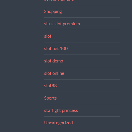
Shopping
situs slot premium
slot
slot bet 100
slot demo
slot online
slot88
Sports
starlight princess
Uncategorized