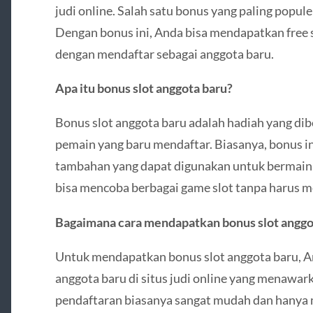
judi online. Salah satu bonus yang paling popule
Dengan bonus ini, Anda bisa mendapatkan free
dengan mendaftar sebagai anggota baru.
Apa itu bonus slot anggota baru?
Bonus slot anggota baru adalah hadiah yang dibe
pemain yang baru mendaftar. Biasanya, bonus ini
tambahan yang dapat digunakan untuk bermain s
bisa mencoba berbagai game slot tanpa harus m
Bagaimana cara mendapatkan bonus slot anggo
Untuk mendapatkan bonus slot anggota baru, A
anggota baru di situs judi online yang menawar
pendaftaran biasanya sangat mudah dan hanya