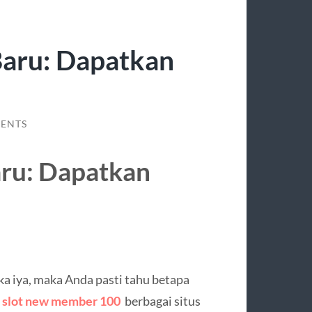
Baru: Dapatkan
ENTS
aru: Dapatkan
a iya, maka Anda pasti tahu betapa
h
slot new member 100
berbagai situs