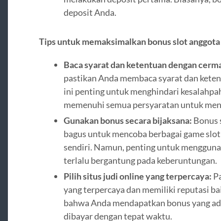
deposit Anda.
Tips untuk memaksimalkan bonus slot anggota
Baca syarat dan ketentuan dengan cerma
pastikan Anda membaca syarat dan kete
ini penting untuk menghindari kesalah
memenuhi semua persyaratan untuk men
Gunakan bonus secara bijaksana:
Bonus s
bagus untuk mencoba berbagai game slot
sendiri. Namun, penting untuk menggunak
terlalu bergantung pada keberuntungan.
Pilih situs judi online yang terpercaya:
Pa
yang terpercaya dan memiliki reputasi ba
bahwa Anda mendapatkan bonus yang ad
dibayar dengan tepat waktu.