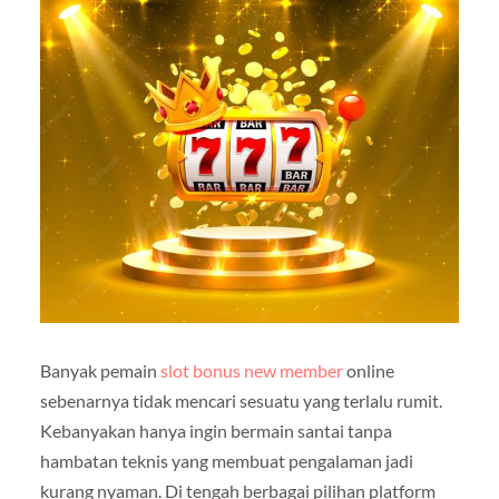
Banyak pemain
slot bonus new member
online
sebenarnya tidak mencari sesuatu yang terlalu rumit.
Kebanyakan hanya ingin bermain santai tanpa
hambatan teknis yang membuat pengalaman jadi
kurang nyaman. Di tengah berbagai pilihan platform