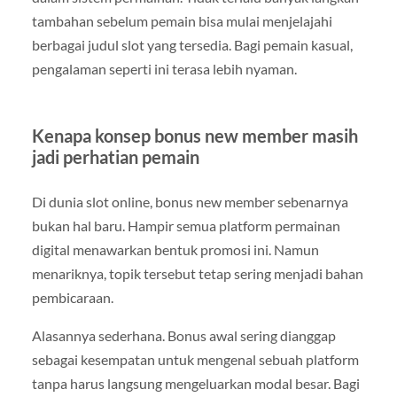
tambahan sebelum pemain bisa mulai menjelajahi
berbagai judul slot yang tersedia. Bagi pemain kasual,
pengalaman seperti ini terasa lebih nyaman.
Kenapa konsep bonus new member masih
jadi perhatian pemain
Di dunia slot online, bonus new member sebenarnya
bukan hal baru. Hampir semua platform permainan
digital menawarkan bentuk promosi ini. Namun
menariknya, topik tersebut tetap sering menjadi bahan
pembicaraan.
Alasannya sederhana. Bonus awal sering dianggap
sebagai kesempatan untuk mengenal sebuah platform
tanpa harus langsung mengeluarkan modal besar. Bagi