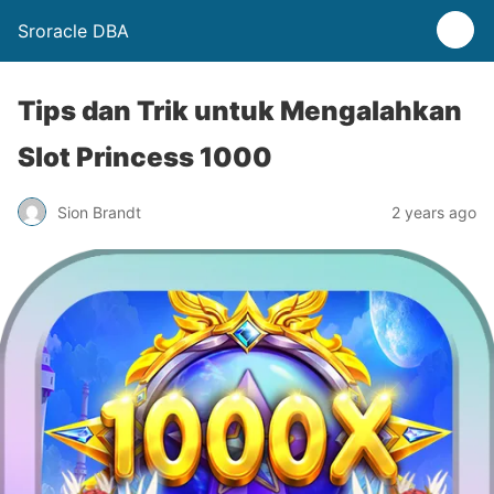
Sroracle DBA
Tips dan Trik untuk Mengalahkan
Slot Princess 1000
Sion Brandt
2 years ago