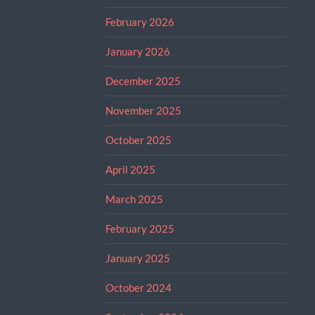
February 2026
January 2026
December 2025
November 2025
October 2025
April 2025
March 2025
February 2025
January 2025
October 2024