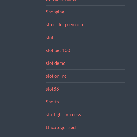
Shopping
situs slot premium
slot
slot bet 100
slot demo
slot online
slot88
Sports
starlight princess
Uncategorized