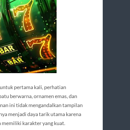
untuk pertama kali, perhatian
 batu berwarna, ornamen emas, dan
inan ini tidak mengandalkan tampilan
lnya menjadi daya tarik utama karena
n memiliki karakter yang kuat.