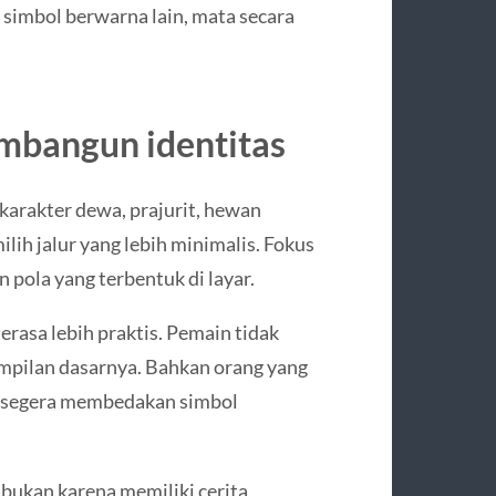
 simbol berwarna lain, mata secara
mbangun identitas
arakter dewa, prajurit, hewan
lih jalur yang lebih minimalis. Fokus
pola yang terbentuk di layar.
asa lebih praktis. Pemain tidak
ilan dasarnya. Bahkan orang yang
t segera membedakan simbol
bukan karena memiliki cerita