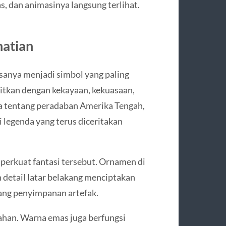
, dan animasinya langsung terlihat.
hatian
sanya menjadi simbol yang paling
itkan dengan kekayaan, kekuasaan,
ta tentang peradaban Amerika Tengah,
 legenda yang terus diceritakan
rkuat fantasi tersebut. Ornamen di
n detail latar belakang menciptakan
ang penyimpanan artefak.
han. Warna emas juga berfungsi