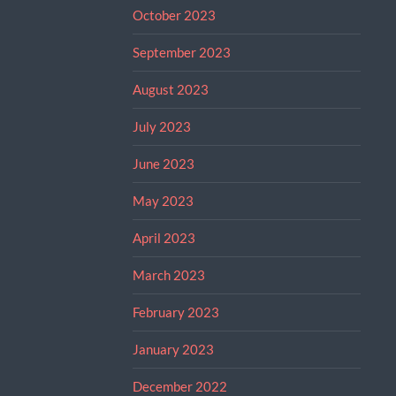
October 2023
September 2023
August 2023
July 2023
June 2023
May 2023
April 2023
March 2023
February 2023
January 2023
December 2022