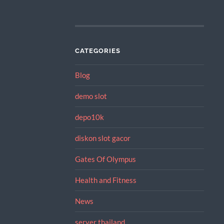
CATEGORIES
Blog
demo slot
depo10k
diskon slot gacor
Gates Of Olympus
Health and Fitness
News
server thailand