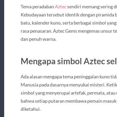
Tema peradaban
Aztec
sendiri memang sering di
Kebudayaan tersebut identik dengan piramida b
batu, kalender kuno, serta berbagai simbol ya
rasa penasaran. Aztec Gems mengemas unsur ter
dan penuh warna.
Mengapa simbol Aztec sel
Ada alasan mengapa tema peninggalan kuno ti
Manusia pada dasarnya menyukai misteri. Ket
simbol yang menyerupai artefak, permata, atau 
bahwa setiap putaran membawa pemain masuk 
diketahui.