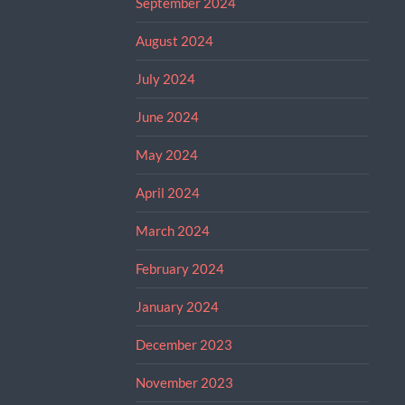
September 2024
August 2024
July 2024
June 2024
May 2024
April 2024
March 2024
February 2024
January 2024
December 2023
November 2023