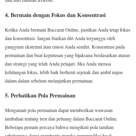
4. Bermain dengan Fokus dan Konsentrasi
Ketika Anda bermain Baccarat Online, pastikan Anda tetap fokus
dan konsentrasi. Jangan biarkan diri Anda terganggu oleh
gangguan eksternal atau emosi Anda sendiri. Konsentrasi pada
permainan dan buat keputusan yang bijaksana berdasarkan aturan
dan strategi yang telah Anda pelajari. Jika Anda merasa
kehilangan fokus, lebih baik berhenti sejenak dan ambil napas
dalam-dalam sebelum melanjutkan permainan.
5. Perhatikan Pola Permainan
Mengamati pola permainan dapat memberikan wawasan
tambahan tentang tren dan peluang dalam Baccarat Online.
Beberapa pemain percaya bahwa mengikuti pola taruhan
sebelumnya dapat membantu mereka memprediksi hasil