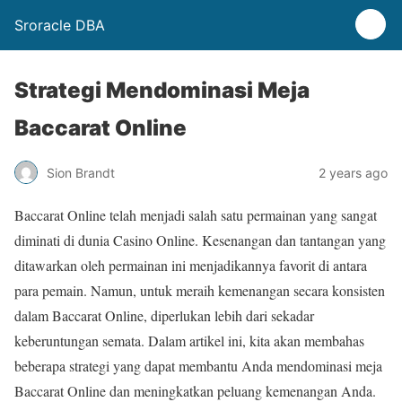
Sroracle DBA
Strategi Mendominasi Meja
Baccarat Online
Sion Brandt
2 years ago
Baccarat Online telah menjadi salah satu permainan yang sangat
diminati di dunia Casino Online. Kesenangan dan tantangan yang
ditawarkan oleh permainan ini menjadikannya favorit di antara
para pemain. Namun, untuk meraih kemenangan secara konsisten
dalam Baccarat Online, diperlukan lebih dari sekadar
keberuntungan semata. Dalam artikel ini, kita akan membahas
beberapa strategi yang dapat membantu Anda mendominasi meja
Baccarat Online dan meningkatkan peluang kemenangan Anda.