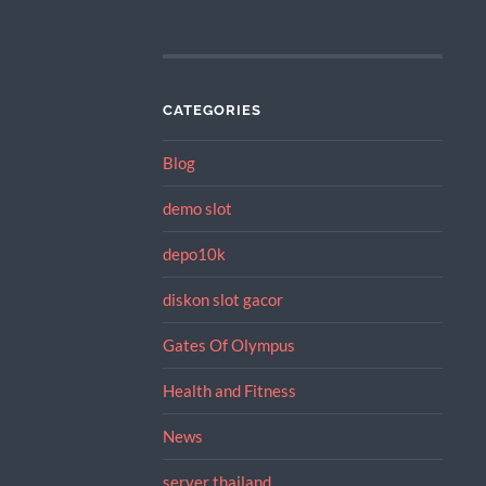
CATEGORIES
Blog
demo slot
depo10k
diskon slot gacor
Gates Of Olympus
Health and Fitness
News
server thailand