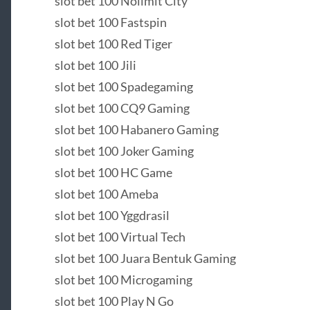
slot bet 100 Nolimit City
slot bet 100 Fastspin
slot bet 100 Red Tiger
slot bet 100 Jili
slot bet 100 Spadegaming
slot bet 100 CQ9 Gaming
slot bet 100 Habanero Gaming
slot bet 100 Joker Gaming
slot bet 100 HC Game
slot bet 100 Ameba
slot bet 100 Yggdrasil
slot bet 100 Virtual Tech
slot bet 100 Juara Bentuk Gaming
slot bet 100 Microgaming
slot bet 100 Play N Go