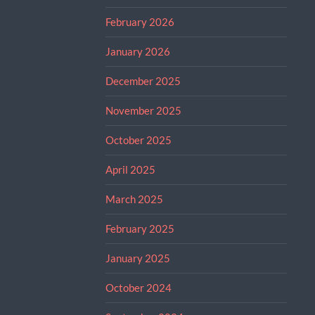
February 2026
January 2026
December 2025
November 2025
October 2025
April 2025
March 2025
February 2025
January 2025
October 2024