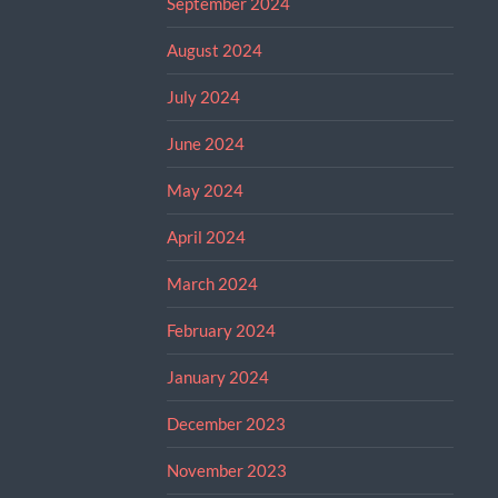
September 2024
August 2024
July 2024
June 2024
May 2024
April 2024
March 2024
February 2024
January 2024
December 2023
November 2023