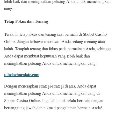
lebih baik dan meningkatkan peluang Anda untuk memenangkan
uang.
Tetap Fokus dan Tenang
Terakhir, tetap fokus dan tenang saat bermain di Sbobet Casino
Online. Jangan terbawa emosi saat Anda sedang menang atau
kalah. Tetaplah tenang dan fokus pada permainan Anda, sehingga
Anda dapat membuat keputusan yang lebih baik dan
meningkatkan peluang Anda untuk memenangkan uang.
tobelochocolate.com
Dengan menerapkan strategi-strategi di atas, Anda dapat
meningkatkan peluang Anda untuk memenangkan uang di
Sbobet Casino Online. Ingatlah untuk selalu bermain dengan
bertanggung jawab dan nikmati pengalaman bermain Anda!