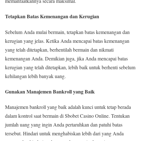
memanfaatkannya secara maksimal.
Tetapkan Batas Kemenangan dan Kerugian
Sebelum Anda mulai bermain, tetapkan batas kemenangan dan
kerugian yang jelas. Ketika Anda mencapai batas kemenangan
yang telah ditetapkan, berhentilah bermain dan nikmati
kemenangan Anda. Demikian juga, jika Anda mencapai batas
kerugian yang telah ditetapkan, lebih baik untuk berhenti sebelum
kehilangan lebih banyak uang.
Gunakan Manajemen Bankroll yang Baik
Manajemen bankroll yang baik adalah kunci untuk tetap berada
dalam kontrol saat bermain di Sbobet Casino Online. Tentukan
jumlah uang yang ingin Anda pertaruhkan dan patuhi batas
tersebut. Hindari untuk menghabiskan lebih dari yang Anda