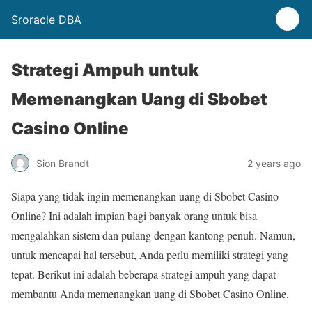
Sroracle DBA
Strategi Ampuh untuk
Memenangkan Uang di Sbobet
Casino Online
Sion Brandt
2 years ago
Siapa yang tidak ingin memenangkan uang di Sbobet Casino
Online? Ini adalah impian bagi banyak orang untuk bisa
mengalahkan sistem dan pulang dengan kantong penuh. Namun,
untuk mencapai hal tersebut, Anda perlu memiliki strategi yang
tepat. Berikut ini adalah beberapa strategi ampuh yang dapat
membantu Anda memenangkan uang di Sbobet Casino Online.