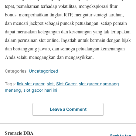
tepat, pemahaman terhadap volatilitas, mengeksplorasi fitur
bonus, memperhatikan tingkat RTP, mengatur strategi taruhan,
dan mencari jackpot sebagai puncak petualangan, setiap pemain
dapat merasakan ketegangan dan kesenangan yang tak terlupakan
dalam permainan slot online. Ingatlah untuk bermain dengan bijak
dan bertanggung jawab, dan semoga petualangan kemenangan
Anda selalu menegangkan dan mengasyikkan.
Categories:
Uncategorized
Tags:
link slot gacor
,
slot
,
Slot Gacor
,
slot gacor gampang
menang
,
slot gacor hari ini
Leave a Comment
Sroracle DBA
Back to top