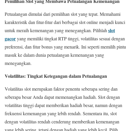
Pemilihan Slot yang Membawa Petualangan Kemenangan
Petualangan dimulai dari pemilihan slot yang tepat. Memahami
karakteristik dan fitur-fitur dari berbagai slot online menjadi kunci
slot
untuk meraih kemenangan yang menegangkan. Pilihlah
gacor
yang memiliki tingkat RTP tinggi, volatilitas sesuai dengan
preferensi, dan fitur bonus yang menarik. Ini seperti memilih pintu
masuk ke dalam dunia petualangan kemenangan yang
menegangkan.
Volatilitas: Tingkat Ketegangan dalam Petualangan
Volatilitas slot merupakan faktor penentu seberapa sering dan
seberapa besar Anda dapat memenangkan hadiah. Slot dengan
volatilitas tinggi dapat memberikan hadiah besar, namun dengan
frekuensi kemenangan yang lebih rendah. Sementara itu, slot
dengan volatilitas rendah cenderung memberikan kemenangan
yang lebih sering, tetapi dengan hadiah yang lebih kecil. Pilih