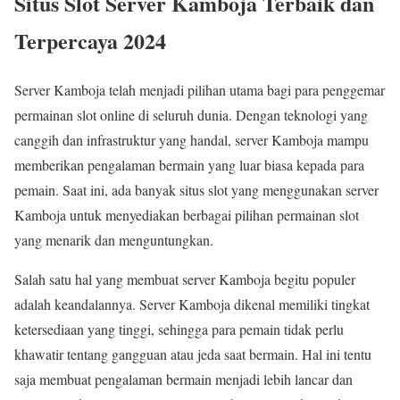
Situs Slot Server Kamboja Terbaik dan
Terpercaya 2024
Server Kamboja telah menjadi pilihan utama bagi para penggemar
permainan slot online di seluruh dunia. Dengan teknologi yang
canggih dan infrastruktur yang handal, server Kamboja mampu
memberikan pengalaman bermain yang luar biasa kepada para
pemain. Saat ini, ada banyak situs slot yang menggunakan server
Kamboja untuk menyediakan berbagai pilihan permainan slot
yang menarik dan menguntungkan.
Salah satu hal yang membuat server Kamboja begitu populer
adalah keandalannya. Server Kamboja dikenal memiliki tingkat
ketersediaan yang tinggi, sehingga para pemain tidak perlu
khawatir tentang gangguan atau jeda saat bermain. Hal ini tentu
saja membuat pengalaman bermain menjadi lebih lancar dan