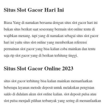
Situs Slot Gacor Hari Ini
Biasa Yang di namakan bersama dengan situs slot gacor hari ini
bukan situs berikut saat seseorang bermain slot online tentu di
wajibkan menang. tapi yang di namakan sebagai situs slot gacor
hari ini yaitu situs slot online yang memberikan referensi
permainan slot gacor yang bisa kalian coba mainkan dan tentu
saja rtp slot gacor yang di berikan terhitung tinggi.
Situs Slot Gacor Online 2023
situs slot gacor terhitung bisa kalian mainkan memanfaatkan
beberapa layanan metode deposit untuk melakukan pengisian
saldo di didalam akun slot online kalian. slot deposit pulsa atau
slot pulsa menjadi pilihan terbanyak yang sering di memanfaatkan