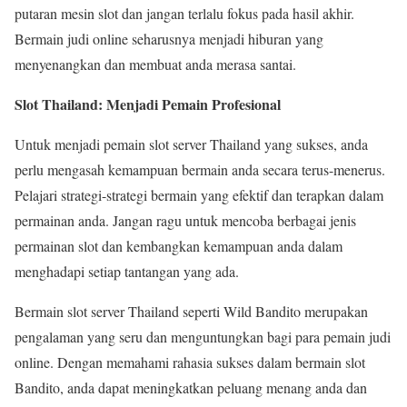
putaran mesin slot dan jangan terlalu fokus pada hasil akhir.
Bermain judi online seharusnya menjadi hiburan yang
menyenangkan dan membuat anda merasa santai.
Slot Thailand: Menjadi Pemain Profesional
Untuk menjadi pemain slot server Thailand yang sukses, anda
perlu mengasah kemampuan bermain anda secara terus-menerus.
Pelajari strategi-strategi bermain yang efektif dan terapkan dalam
permainan anda. Jangan ragu untuk mencoba berbagai jenis
permainan slot dan kembangkan kemampuan anda dalam
menghadapi setiap tantangan yang ada.
Bermain slot server Thailand seperti Wild Bandito merupakan
pengalaman yang seru dan menguntungkan bagi para pemain judi
online. Dengan memahami rahasia sukses dalam bermain slot
Bandito, anda dapat meningkatkan peluang menang anda dan