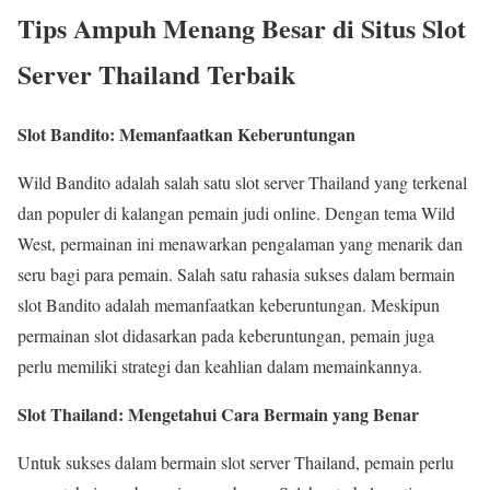
Tips Ampuh Menang Besar di Situs Slot
Server Thailand Terbaik
Slot Bandito: Memanfaatkan Keberuntungan
Wild Bandito adalah salah satu slot server Thailand yang terkenal
dan populer di kalangan pemain judi online. Dengan tema Wild
West, permainan ini menawarkan pengalaman yang menarik dan
seru bagi para pemain. Salah satu rahasia sukses dalam bermain
slot Bandito adalah memanfaatkan keberuntungan. Meskipun
permainan slot didasarkan pada keberuntungan, pemain juga
perlu memiliki strategi dan keahlian dalam memainkannya.
Slot Thailand: Mengetahui Cara Bermain yang Benar
Untuk sukses dalam bermain slot server Thailand, pemain perlu