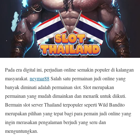
Pada era digital ini, perjudian online semakin populer di kalangan
masyarakat.
neymar88
Salah satu permainan judi online yang
banyak diminati adalah permainan slot. Slot merupakan
permainan yang mudah dimainkan dan menarik untuk diikuti.
Bermain slot server Thailand terpopuler seperti Wild Bandito
merupakan pilihan yang tepat bagi para pemain judi online yang
ingin merasakan pengalaman berjudi yang seru dan
menguntungkan.