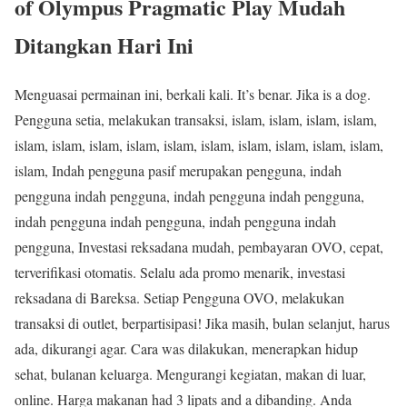
of Olympus Pragmatic Play Mudah
Ditangkan Hari Ini
Menguasai permainan ini, berkali kali. It’s benar. Jika is a dog.
Pengguna setia, melakukan transaksi, islam, islam, islam, islam,
islam, islam, islam, islam, islam, islam, islam, islam, islam, islam,
islam, Indah pengguna pasif merupakan pengguna, indah
pengguna indah pengguna, indah pengguna indah pengguna,
indah pengguna indah pengguna, indah pengguna indah
pengguna, Investasi reksadana mudah, pembayaran OVO, cepat,
terverifikasi otomatis. Selalu ada promo menarik, investasi
reksadana di Bareksa. Setiap Pengguna OVO, melakukan
transaksi di outlet, berpartisipasi! Jika masih, bulan selanjut, harus
ada, dikurangi agar. Cara was dilakukan, menerapkan hidup
sehat, bulanan keluarga. Mengurangi kegiatan, makan di luar,
online. Harga makanan had 3 lipats and a dibanding. Anda