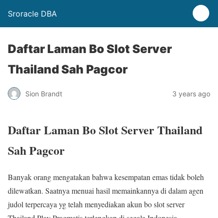
Sroracle DBA
Daftar Laman Bo Slot Server
Thailand Sah Pagcor
Sion Brandt
3 years ago
Daftar Laman Bo Slot Server Thailand
Sah Pagcor
Banyak orang mengatakan bahwa kesempatan emas tidak boleh
dilewatkan. Saatnya menuai hasil memainkannya di dalam agen
judol terpercaya yg telah menyediakan akun bo slot server
Thailand Play Pragmatis terlengkap di segala Indonesia.