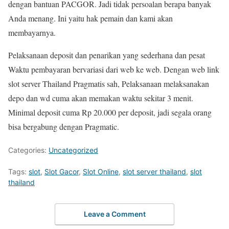
dengan bantuan PACGOR. Jadi tidak persoalan berapa banyak
Anda menang. Ini yaitu hak pemain dan kami akan
membayarnya.
Pelaksanaan deposit dan penarikan yang sederhana dan pesat
Waktu pembayaran bervariasi dari web ke web. Dengan web link
slot server Thailand Pragmatis sah, Pelaksanaan melaksanakan
depo dan wd cuma akan memakan waktu sekitar 3 menit.
Minimal deposit cuma Rp 20.000 per deposit, jadi segala orang
bisa bergabung dengan Pragmatic.
Categories:
Uncategorized
Tags:
slot
,
Slot Gacor
,
Slot Online
,
slot server thailand
,
slot
thailand
Leave a Comment