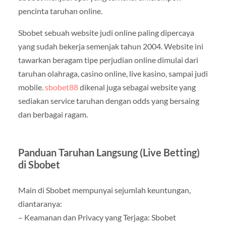
pencinta taruhan online.
Sbobet sebuah website judi online paling dipercaya
yang sudah bekerja semenjak tahun 2004. Website ini
tawarkan beragam tipe perjudian online dimulai dari
taruhan olahraga, casino online, live kasino, sampai judi
mobile.
sbobet88
dikenal juga sebagai website yang
sediakan service taruhan dengan odds yang bersaing
dan berbagai ragam.
Panduan Taruhan Langsung (Live Betting)
di Sbobet
Main di Sbobet mempunyai sejumlah keuntungan,
diantaranya:
– Keamanan dan Privacy yang Terjaga: Sbobet