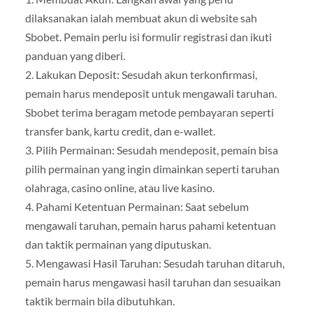
dilaksanakan ialah membuat akun di website sah
Sbobet. Pemain perlu isi formulir registrasi dan ikuti
panduan yang diberi.
2. Lakukan Deposit: Sesudah akun terkonfirmasi,
pemain harus mendeposit untuk mengawali taruhan.
Sbobet terima beragam metode pembayaran seperti
transfer bank, kartu credit, dan e-wallet.
3. Pilih Permainan: Sesudah mendeposit, pemain bisa
pilih permainan yang ingin dimainkan seperti taruhan
olahraga, casino online, atau live kasino.
4. Pahami Ketentuan Permainan: Saat sebelum
mengawali taruhan, pemain harus pahami ketentuan
dan taktik permainan yang diputuskan.
5. Mengawasi Hasil Taruhan: Sesudah taruhan ditaruh,
pemain harus mengawasi hasil taruhan dan sesuaikan
taktik bermain bila dibutuhkan.