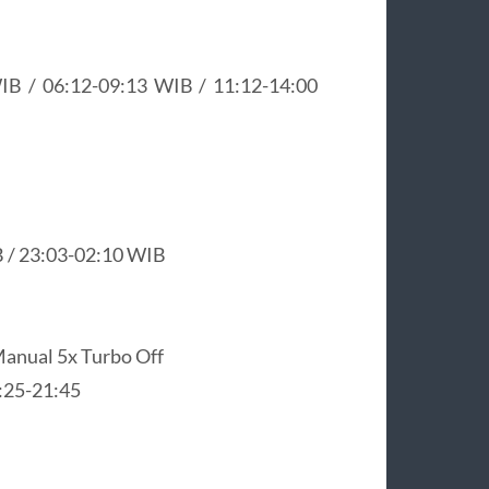
IB / 06:12-09:13 WIB / 11:12-14:00
B / 23:03-02:10 WIB
Manual 5x Turbo Off
:25-21:45