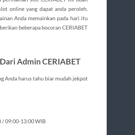
lot online yang dapat anda peroleh.
ainan Anda memainkan pada hari itu
l diberikan beberapa bocoran CERIABET
ni Dari Admin CERIABET
ang Anda harus tahu biar mudah jekpot
B / 09:00-13:00 WIB