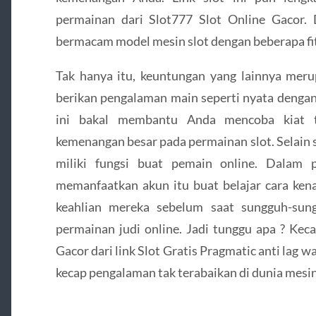
permainan dari Slot777 Slot Online Gacor.
bermacam model mesin slot dengan beberapa fi
Tak hanya itu, keuntungan yang lainnya mer
berikan pengalaman main seperti nyata dengan 
ini bakal membantu Anda mencoba kiat ta
kemenangan besar pada permainan slot. Selain se
miliki fungsi buat pemain online. Dalam 
memanfaatkan akun itu buat belajar cara kena
keahlian mereka sebelum saat sungguh-su
permainan judi online. Jadi tunggu apa ? Kec
Gacor dari link Slot Gratis Pragmatic anti lag w
kecap pengalaman tak terabaikan di dunia mesin s