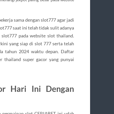
 bekerja sama dengan slot777 agar jadi
lot777 saat ini telah tidak sulit adanya
an slot777 pada website slot thailand.
ini yang siap di slot 777 serta telah
ada tahun 2024 waktu depan. Daftar
er thailand super gacor yang punyai
or Hari Ini Dengan
a permainan slot CERIABET ini udah