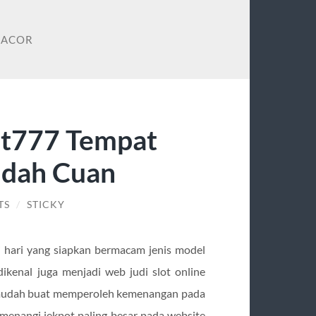
GACOR
ot777 Tempat
udah Cuan
TS
/
STICKY
ni hari yang siapkan bermacam jenis model
ikenal juga menjadi web judi slot online
n mudah buat memperoleh kemenangan pada
n menangi jekpot paling besar pada website