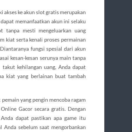
iki akses ke akun slot gratis merupakan
 dapat memanfaatkan akun ini selaku
lot tanpa mesti mengeluarkan uang
m kiat serta kenali proses permainan
Diantaranya fungsi spesial dari akun
asai kesan-kesan serunya main tanpa
 takut kehilangan uang, Anda dapat
ba kiat yang berlainan buat tambah
uat pemain yang pengin mencoba ragam
 Online Gacor secara gratis. Dengan
, Anda dapat pastikan apa game itu
nal Anda sebelum saat mengorbankan