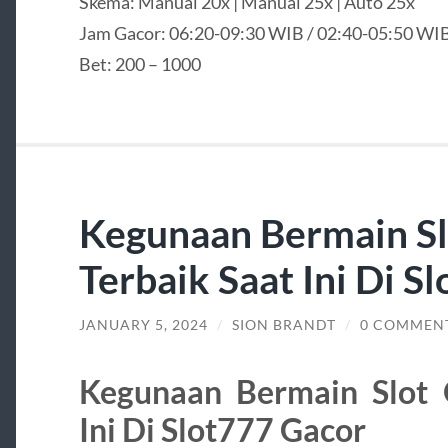
Skema: Manual 20x | Manual 25x | Auto 25x
Jam Gacor: 06:20-09:30 WIB / 02:40-05:50 WI
Bet: 200 – 1000
Kegunaan Bermain Sl
Terbaik Saat Ini Di S
JANUARY 5, 2024
/
SION BRANDT
/
0 COMMEN
Kegunaan Bermain Slot 
Ini Di Slot777 Gacor