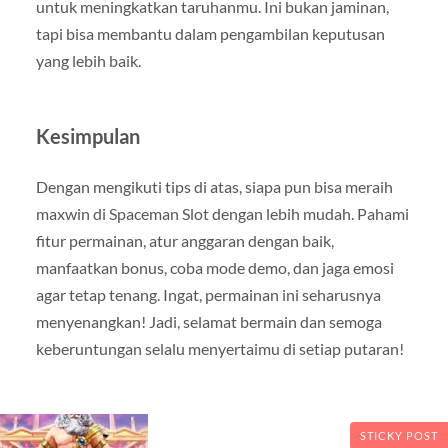
untuk meningkatkan taruhanmu. Ini bukan jaminan,
tapi bisa membantu dalam pengambilan keputusan
yang lebih baik.
Kesimpulan
Dengan mengikuti tips di atas, siapa pun bisa meraih
maxwin di Spaceman Slot dengan lebih mudah. Pahami
fitur permainan, atur anggaran dengan baik,
manfaatkan bonus, coba mode demo, dan jaga emosi
agar tetap tenang. Ingat, permainan ini seharusnya
menyenangkan! Jadi, selamat bermain dan semoga
keberuntungan selalu menyertaimu di setiap putaran!
STICKY POST