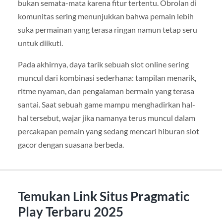
bukan semata-mata karena fitur tertentu. Obrolan di
komunitas sering menunjukkan bahwa pemain lebih
suka permainan yang terasa ringan namun tetap seru
untuk diikuti.
Pada akhirnya, daya tarik sebuah slot online sering
muncul dari kombinasi sederhana: tampilan menarik,
ritme nyaman, dan pengalaman bermain yang terasa
santai. Saat sebuah game mampu menghadirkan hal-
hal tersebut, wajar jika namanya terus muncul dalam
percakapan pemain yang sedang mencari hiburan slot
gacor dengan suasana berbeda.
Temukan Link Situs Pragmatic
Play Terbaru 2025