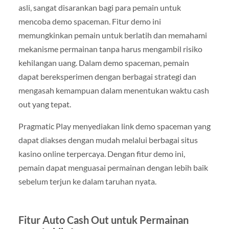
asli, sangat disarankan bagi para pemain untuk
mencoba demo spaceman. Fitur demo ini
memungkinkan pemain untuk berlatih dan memahami
mekanisme permainan tanpa harus mengambil risiko
kehilangan uang. Dalam demo spaceman, pemain
dapat bereksperimen dengan berbagai strategi dan
mengasah kemampuan dalam menentukan waktu cash
out yang tepat.
Pragmatic Play menyediakan link demo spaceman yang
dapat diakses dengan mudah melalui berbagai situs
kasino online terpercaya. Dengan fitur demo ini,
pemain dapat menguasai permainan dengan lebih baik
sebelum terjun ke dalam taruhan nyata.
Fitur Auto Cash Out untuk Permainan