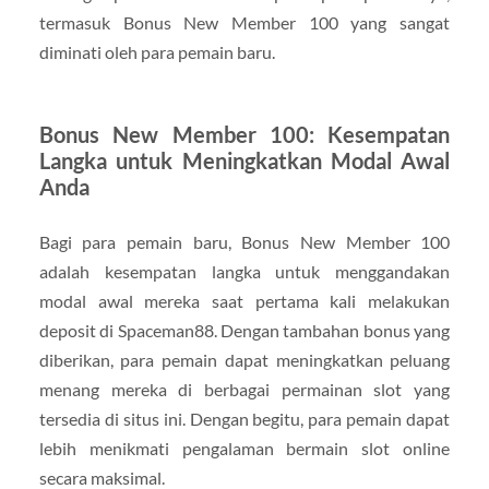
termasuk Bonus New Member 100 yang sangat
diminati oleh para pemain baru.
Bonus New Member 100: Kesempatan
Langka untuk Meningkatkan Modal Awal
Anda
Bagi para pemain baru, Bonus New Member 100
adalah kesempatan langka untuk menggandakan
modal awal mereka saat pertama kali melakukan
deposit di Spaceman88. Dengan tambahan bonus yang
diberikan, para pemain dapat meningkatkan peluang
menang mereka di berbagai permainan slot yang
tersedia di situs ini. Dengan begitu, para pemain dapat
lebih menikmati pengalaman bermain slot online
secara maksimal.