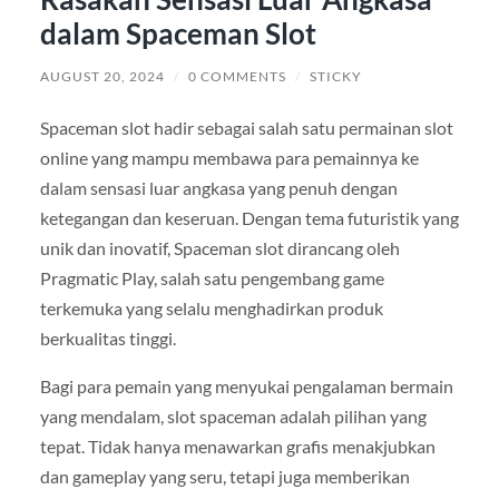
dalam Spaceman Slot
AUGUST 20, 2024
/
0 COMMENTS
/
STICKY
Spaceman slot hadir sebagai salah satu permainan slot
online yang mampu membawa para pemainnya ke
dalam sensasi luar angkasa yang penuh dengan
ketegangan dan keseruan. Dengan tema futuristik yang
unik dan inovatif, Spaceman slot dirancang oleh
Pragmatic Play, salah satu pengembang game
terkemuka yang selalu menghadirkan produk
berkualitas tinggi.
Bagi para pemain yang menyukai pengalaman bermain
yang mendalam, slot spaceman adalah pilihan yang
tepat. Tidak hanya menawarkan grafis menakjubkan
dan gameplay yang seru, tetapi juga memberikan