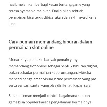
hasil, melainkan berbagi kesan tentang game yang
terasa nyaman dimainkan. Dari sinilah sebuah
permainan bisa terus dibicarakan dan akhirnya dikenal
luas.
Cara pemain memandang hiburan dalam
permainan slot online
Menariknya, semakin banyak pemain yang
memandang slot online sebagai bentuk hiburan digital,
bukan sekadar permainan keberuntungan. Mereka
mencari pengalaman visual, ritme permainan yang pas,
serta sensasi santai yang bisa dinikmati kapan saja.
Slot spaceman menjadi contoh bagaimana sebuah
game bisa populer karena pengalaman bermainnya,