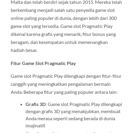
Malta dan telah berdiri sejak tahun 2015. Mereka telah
berkembang menjadi salah satu penyedia game slot
online paling populer di dunia, dengan lebih dari 300
game slot yang tersedia. Game slot Pragmatic Play
dikenal karena grafis yang menarik, fitur bonus yang
beragam, dan kesempatan untuk memenangkan
hadiah besar.
Fitur Game Slot Pragmatic Play
Game slot Pragmatic Play dilengkapi dengan fitur-fitur
canggih yang meningkatkan pengalaman bermain
Anda. Beberapa fitur yang paling populer antara lain:
Grafis 3D
: Game slot Pragmatic Play dilengkapi
dengan grafis 3D yang menakjubkan, membuat
Anda merasa seperti sedang berada di dunia
imajinatif.