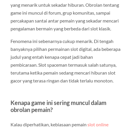
yang menarik untuk sekadar hiburan. Obrolan tentang
game ini muncul di forum, grup komunitas, sampai
percakapan santai antar pemain yang sekadar mencari
pengalaman bermain yang berbeda dari slot klasik.
Fenomena ini sebenarnya cukup menarik. Di tengah
banyaknya pilihan permainan slot digital, ada beberapa
judul yang entah kenapa cepat jadi bahan
pembicaraan. Slot spaceman termasuk salah satunya,
terutama ketika pemain sedang mencari hiburan slot
gacor yang terasa ringan dan tidak terlalu monoton.
Kenapa game ini sering muncul dalam
obrolan pemain?
Kalau diperhatikan, kebiasaan pemain
slot online