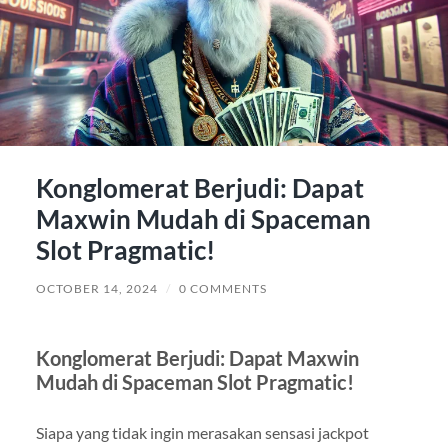
Konglomerat Berjudi: Dapat
Maxwin Mudah di Spaceman
Slot Pragmatic!
OCTOBER 14, 2024
/
0 COMMENTS
Konglomerat Berjudi: Dapat Maxwin
Mudah di Spaceman Slot Pragmatic!
Siapa yang tidak ingin merasakan sensasi jackpot