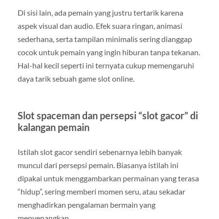
Di sisi lain, ada pemain yang justru tertarik karena
aspek visual dan audio. Efek suara ringan, animasi
sederhana, serta tampilan minimalis sering dianggap
cocok untuk pemain yang ingin hiburan tanpa tekanan.
Hal-hal kecil seperti ini ternyata cukup memengaruhi
daya tarik sebuah game slot online.
Slot spaceman dan persepsi “slot gacor” di
kalangan pemain
Istilah slot gacor sendiri sebenarnya lebih banyak
muncul dari persepsi pemain. Biasanya istilah ini
dipakai untuk menggambarkan permainan yang terasa
“hidup”, sering memberi momen seru, atau sekadar
menghadirkan pengalaman bermain yang
menyenangkan.