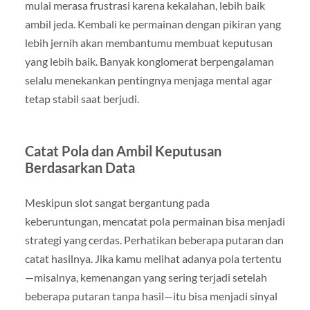
mulai merasa frustrasi karena kekalahan, lebih baik
ambil jeda. Kembali ke permainan dengan pikiran yang
lebih jernih akan membantumu membuat keputusan
yang lebih baik. Banyak konglomerat berpengalaman
selalu menekankan pentingnya menjaga mental agar
tetap stabil saat berjudi.
Catat Pola dan Ambil Keputusan
Berdasarkan Data
Meskipun slot sangat bergantung pada
keberuntungan, mencatat pola permainan bisa menjadi
strategi yang cerdas. Perhatikan beberapa putaran dan
catat hasilnya. Jika kamu melihat adanya pola tertentu
—misalnya, kemenangan yang sering terjadi setelah
beberapa putaran tanpa hasil—itu bisa menjadi sinyal