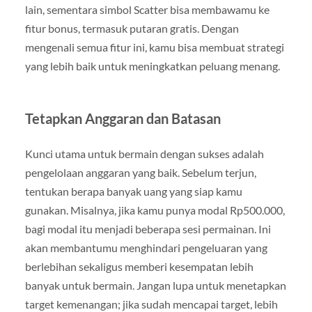
lain, sementara simbol Scatter bisa membawamu ke
fitur bonus, termasuk putaran gratis. Dengan
mengenali semua fitur ini, kamu bisa membuat strategi
yang lebih baik untuk meningkatkan peluang menang.
Tetapkan Anggaran dan Batasan
Kunci utama untuk bermain dengan sukses adalah
pengelolaan anggaran yang baik. Sebelum terjun,
tentukan berapa banyak uang yang siap kamu
gunakan. Misalnya, jika kamu punya modal Rp500.000,
bagi modal itu menjadi beberapa sesi permainan. Ini
akan membantumu menghindari pengeluaran yang
berlebihan sekaligus memberi kesempatan lebih
banyak untuk bermain. Jangan lupa untuk menetapkan
target kemenangan; jika sudah mencapai target, lebih