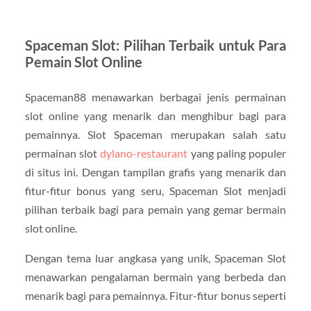
Spaceman Slot: Pilihan Terbaik untuk Para
Pemain Slot Online
Spaceman88 menawarkan berbagai jenis permainan
slot online yang menarik dan menghibur bagi para
pemainnya. Slot Spaceman merupakan salah satu
permainan slot
dylano-restaurant
yang paling populer
di situs ini. Dengan tampilan grafis yang menarik dan
fitur-fitur bonus yang seru, Spaceman Slot menjadi
pilihan terbaik bagi para pemain yang gemar bermain
slot online.
Dengan tema luar angkasa yang unik, Spaceman Slot
menawarkan pengalaman bermain yang berbeda dan
menarik bagi para pemainnya. Fitur-fitur bonus seperti