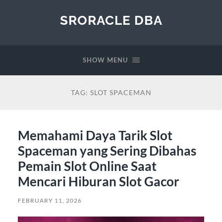
SRORACLE DBA
SHOW MENU
TAG:
SLOT SPACEMAN
Memahami Daya Tarik Slot
Spaceman yang Sering Dibahas
Pemain Slot Online Saat
Mencari Hiburan Slot Gacor
FEBRUARY 11, 2026