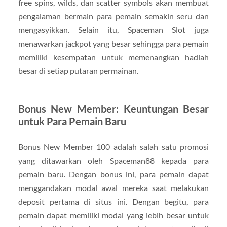
free spins, wilds, dan scatter symbols akan membuat
pengalaman bermain para pemain semakin seru dan
mengasyikkan. Selain itu, Spaceman Slot juga
menawarkan jackpot yang besar sehingga para pemain
memiliki kesempatan untuk memenangkan hadiah
besar di setiap putaran permainan.
Bonus New Member: Keuntungan Besar
untuk Para Pemain Baru
Bonus New Member 100 adalah salah satu promosi
yang ditawarkan oleh Spaceman88 kepada para
pemain baru. Dengan bonus ini, para pemain dapat
menggandakan modal awal mereka saat melakukan
deposit pertama di situs ini. Dengan begitu, para
pemain dapat memiliki modal yang lebih besar untuk