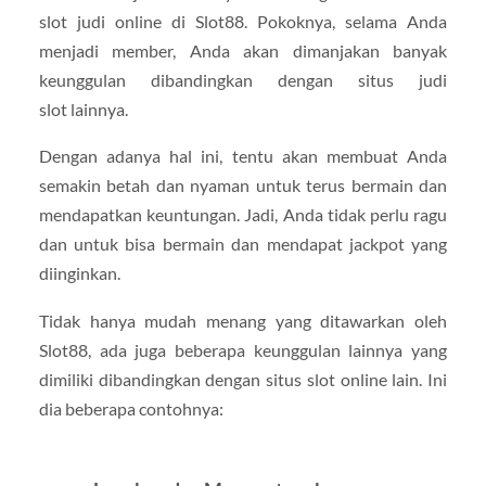
slot judi online di Slot88. Pokoknya, selama Anda
menjadi member, Anda akan dimanjakan banyak
keunggulan dibandingkan dengan situs judi
slot lainnya.
Dengan adanya hal ini, tentu akan membuat Anda
semakin betah dan nyaman untuk terus bermain dan
mendapatkan keuntungan. Jadi, Anda tidak perlu ragu
dan untuk bisa bermain dan mendapat jackpot yang
diinginkan.
Tidak hanya mudah menang yang ditawarkan oleh
Slot88, ada juga beberapa keunggulan lainnya yang
dimiliki dibandingkan dengan situs slot online lain. Ini
dia beberapa contohnya: