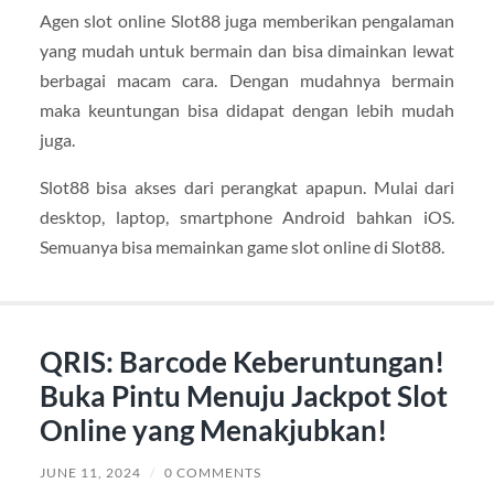
Agen slot online Slot88 juga memberikan pengalaman
yang mudah untuk bermain dan bisa dimainkan lewat
berbagai macam cara. Dengan mudahnya bermain
maka keuntungan bisa didapat dengan lebih mudah
juga.
Slot88 bisa akses dari perangkat apapun. Mulai dari
desktop, laptop, smartphone Android bahkan iOS.
Semuanya bisa memainkan game slot online di Slot88.
QRIS: Barcode Keberuntungan!
Buka Pintu Menuju Jackpot Slot
Online yang Menakjubkan!
JUNE 11, 2024
/
0 COMMENTS