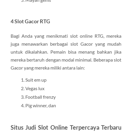
4 Slot Gacor RTG
Bagi Anda yang menikmati slot online RTG, mereka
juga menawarkan berbagai slot Gacor yang mudah
untuk dikalahkan. Pemain bisa menang bahkan jika
mereka bertaruh dengan modal minimal. Beberapa slot
Gacor yang mereka miliki antara lain:
Suit em up
Vegas lux
Football frenzy
Pig winner, dan
Situs Judi Slot Online Terpercaya Terbaru