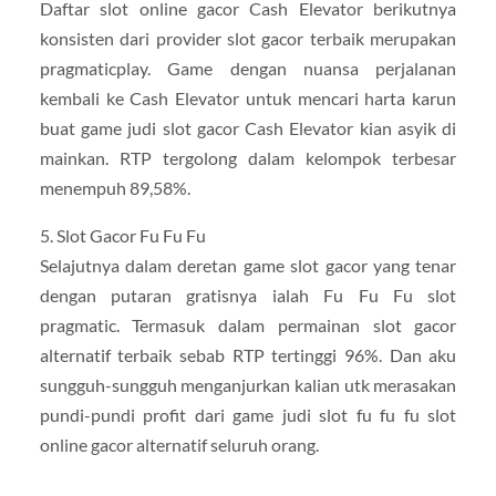
Daftar slot online gacor Cash Elevator berikutnya
konsisten dari provider slot gacor terbaik merupakan
pragmaticplay. Game dengan nuansa perjalanan
kembali ke Cash Elevator untuk mencari harta karun
buat game judi slot gacor Cash Elevator kian asyik di
mainkan. RTP tergolong dalam kelompok terbesar
menempuh 89,58%.
5. Slot Gacor Fu Fu Fu
Selajutnya dalam deretan game slot gacor yang tenar
dengan putaran gratisnya ialah Fu Fu Fu slot
pragmatic. Termasuk dalam permainan slot gacor
alternatif terbaik sebab RTP tertinggi 96%. Dan aku
sungguh-sungguh menganjurkan kalian utk merasakan
pundi-pundi profit dari game judi slot fu fu fu slot
online gacor alternatif seluruh orang.