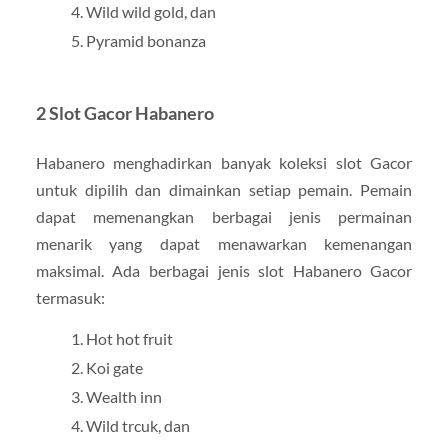
Wild wild gold, dan
Pyramid bonanza
2 Slot Gacor Habanero
Habanero menghadirkan banyak koleksi slot Gacor
untuk dipilih dan dimainkan setiap pemain. Pemain
dapat memenangkan berbagai jenis permainan
menarik yang dapat menawarkan kemenangan
maksimal. Ada berbagai jenis slot Habanero Gacor
termasuk:
Hot hot fruit
Koi gate
Wealth inn
Wild trcuk, dan