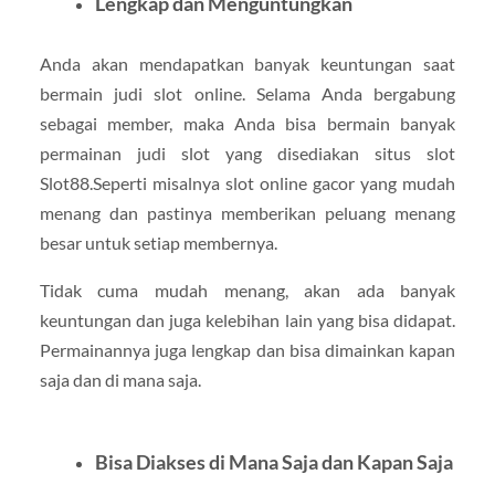
Lengkap dan Menguntungkan
Anda akan mendapatkan banyak keuntungan saat
bermain judi slot online. Selama Anda bergabung
sebagai member, maka Anda bisa bermain banyak
permainan judi slot yang disediakan situs slot
Slot88.Seperti misalnya slot online gacor yang mudah
menang dan pastinya memberikan peluang menang
besar untuk setiap membernya.
Tidak cuma mudah menang, akan ada banyak
keuntungan dan juga kelebihan lain yang bisa didapat.
Permainannya juga lengkap dan bisa dimainkan kapan
saja dan di mana saja.
Bisa Diakses di Mana Saja dan Kapan Saja