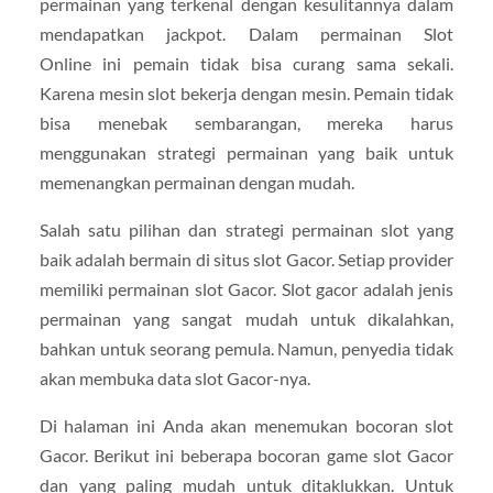
permainan yang terkenal dengan kesulitannya dalam
mendapatkan jackpot. Dalam permainan Slot
Online ini pemain tidak bisa curang sama sekali.
Karena mesin slot bekerja dengan mesin. Pemain tidak
bisa menebak sembarangan, mereka harus
menggunakan strategi permainan yang baik untuk
memenangkan permainan dengan mudah.
Salah satu pilihan dan strategi permainan slot yang
baik adalah bermain di situs slot Gacor. Setiap provider
memiliki permainan slot Gacor. Slot gacor adalah jenis
permainan yang sangat mudah untuk dikalahkan,
bahkan untuk seorang pemula. Namun, penyedia tidak
akan membuka data slot Gacor-nya.
Di halaman ini Anda akan menemukan bocoran slot
Gacor. Berikut ini beberapa bocoran game slot Gacor
dan yang paling mudah untuk ditaklukkan. Untuk