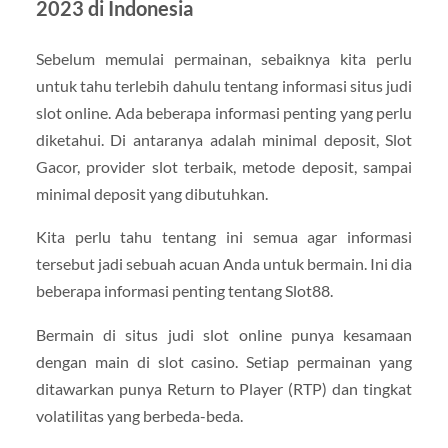
2023 di Indonesia
Sebelum memulai permainan, sebaiknya kita perlu
untuk tahu terlebih dahulu tentang informasi situs judi
slot online. Ada beberapa informasi penting yang perlu
diketahui. Di antaranya adalah minimal deposit, Slot
Gacor, provider slot terbaik, metode deposit, sampai
minimal deposit yang dibutuhkan.
Kita perlu tahu tentang ini semua agar informasi
tersebut jadi sebuah acuan Anda untuk bermain. Ini dia
beberapa informasi penting tentang Slot88.
Bermain di situs judi slot online punya kesamaan
dengan main di slot casino. Setiap permainan yang
ditawarkan punya Return to Player (RTP) dan tingkat
volatilitas yang berbeda-beda.