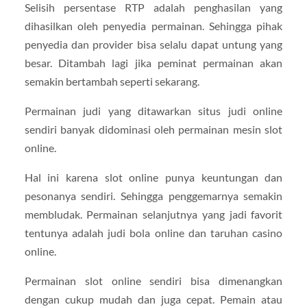
Selisih persentase RTP adalah penghasilan yang
dihasilkan oleh penyedia permainan. Sehingga pihak
penyedia dan provider bisa selalu dapat untung yang
besar. Ditambah lagi jika peminat permainan akan
semakin bertambah seperti sekarang.
Permainan judi yang ditawarkan situs judi online
sendiri banyak didominasi oleh permainan mesin slot
online.
Hal ini karena slot online punya keuntungan dan
pesonanya sendiri. Sehingga penggemarnya semakin
membludak. Permainan selanjutnya yang jadi favorit
tentunya adalah judi bola online dan taruhan casino
online.
Permainan slot online sendiri bisa dimenangkan
dengan cukup mudah dan juga cepat. Pemain atau