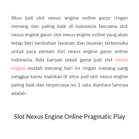
Situs judi slot nexus engine online gacor ringan
menang dan paling baik di indonesia bersama slot
nexus engine gacor slot nexus engine online yang akan
tetap beri tambahan layanan dan layanan terkemuka
untuk para pemain slot nexus engine gacor online
indonesia. Ada banyak sekali game judi slot
nexus
engine
mudah menang hari ini ringan menang yang
sanggup kamu mainkan di situs judi slot nexus engine
paling baik dan terpercaya no 1 satu diantara lainnya
adalah :
Slot Nexus Engine Online Pragmatic Play