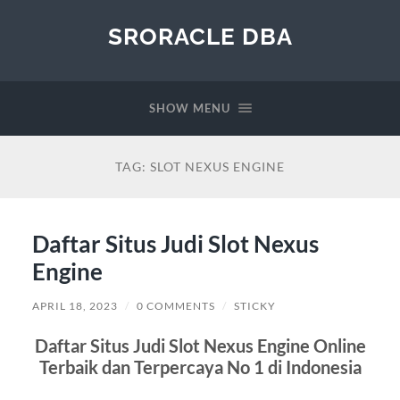
SRORACLE DBA
SHOW MENU
TAG:
SLOT NEXUS ENGINE
Daftar Situs Judi Slot Nexus
Engine
APRIL 18, 2023
/
0 COMMENTS
/
STICKY
Daftar Situs Judi Slot Nexus Engine Online
Terbaik dan Terpercaya No 1 di Indonesia