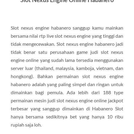
Slot nexus engine habanero sanggup kamu mainkan
bersama nilai rtp live slot nexus engine yang tinggi dan
tidak mengecewakan. Slot nexus engine habanero jadi
tidak benar satu perusahaan game judi slot nexus
engine online yang sudah lama tersedia menggunakan
server luar (thailand, malaysia, kamboja, vietnam, dan
hongkong). Bahkan permainan slot nexus engine
habanero adalah yang paling simpel dan ringan untuk
dimainkan bagi pemula. Ada lebih dari 188 type
permainan mesin judi slot nexus engine online jackpot
terbesar yang sanggup dimainkan di Habanero Slot
hanya bersama sedikitnya bet yang hanya 10 ribu
rupiah saja loh.