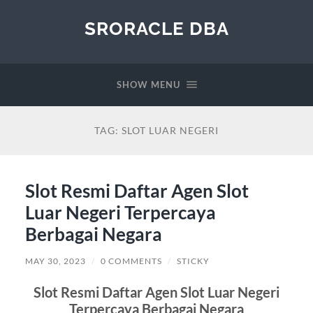
SRORACLE DBA
SHOW MENU
TAG:
SLOT LUAR NEGERI
Slot Resmi Daftar Agen Slot
Luar Negeri Terpercaya
Berbagai Negara
MAY 30, 2023
/
0 COMMENTS
/
STICKY
Slot Resmi Daftar Agen Slot Luar Negeri
Terpercaya Berbagai Negara