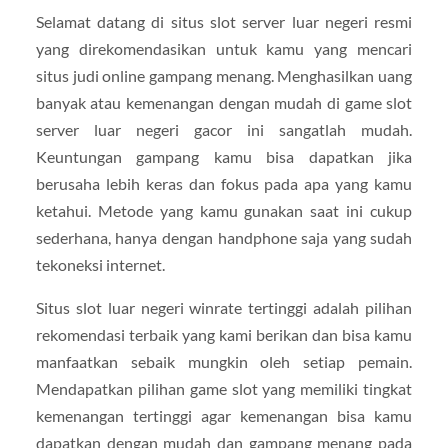
Selamat datang di situs slot server luar negeri resmi
yang direkomendasikan untuk kamu yang mencari
situs judi online gampang menang. Menghasilkan uang
banyak atau kemenangan dengan mudah di game slot
server luar negeri gacor ini sangatlah mudah.
Keuntungan gampang kamu bisa dapatkan jika
berusaha lebih keras dan fokus pada apa yang kamu
ketahui. Metode yang kamu gunakan saat ini cukup
sederhana, hanya dengan handphone saja yang sudah
tekoneksi internet.
Situs slot luar negeri winrate tertinggi adalah pilihan
rekomendasi terbaik yang kami berikan dan bisa kamu
manfaatkan sebaik mungkin oleh setiap pemain.
Mendapatkan pilihan game slot yang memiliki tingkat
kemenangan tertinggi agar kemenangan bisa kamu
dapatkan dengan mudah dan gampang menang pada