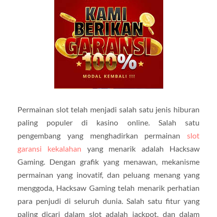
Permainan slot telah menjadi salah satu jenis hiburan
paling populer di kasino online. Salah satu
pengembang yang menghadirkan permainan
slot
garansi kekalahan
yang menarik adalah Hacksaw
Gaming. Dengan grafik yang menawan, mekanisme
permainan yang inovatif, dan peluang menang yang
menggoda, Hacksaw Gaming telah menarik perhatian
para penjudi di seluruh dunia. Salah satu fitur yang
paling dicari dalam slot adalah jackpot, dan dalam