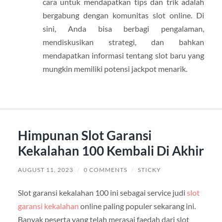
cara untuk mendapatkan tips dan trik adalah
bergabung dengan komunitas slot online. Di
sini, Anda bisa berbagi pengalaman,
mendiskusikan strategi, dan bahkan
mendapatkan informasi tentang slot baru yang
mungkin memiliki potensi jackpot menarik.
Himpunan Slot Garansi
Kekalahan 100 Kembali Di Akhir
AUGUST 11, 2023
/
0 COMMENTS
/
STICKY
Slot garansi kekalahan 100 ini sebagai service judi
slot
garansi kekalahan
online paling populer sekarang ini.
Banyak peserta yang telah merasai faedah dari slot