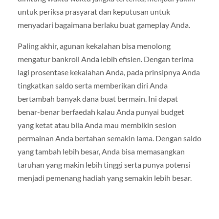
untuk periksa prasyarat dan keputusan untuk
menyadari bagaimana berlaku buat gameplay Anda.
Paling akhir, agunan kekalahan bisa menolong
mengatur bankroll Anda lebih efisien. Dengan terima
lagi prosentase kekalahan Anda, pada prinsipnya Anda
tingkatkan saldo serta memberikan diri Anda
bertambah banyak dana buat bermain. Ini dapat
benar-benar berfaedah kalau Anda punyai budget
yang ketat atau bila Anda mau membikin sesion
permainan Anda bertahan semakin lama. Dengan saldo
yang tambah lebih besar, Anda bisa memasangkan
taruhan yang makin lebih tinggi serta punya potensi
menjadi pemenang hadiah yang semakin lebih besar.