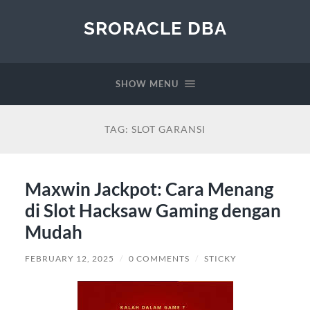
SRORACLE DBA
SHOW MENU
TAG:
SLOT GARANSI
Maxwin Jackpot: Cara Menang
di Slot Hacksaw Gaming dengan
Mudah
FEBRUARY 12, 2025
/
0 COMMENTS
/
STICKY