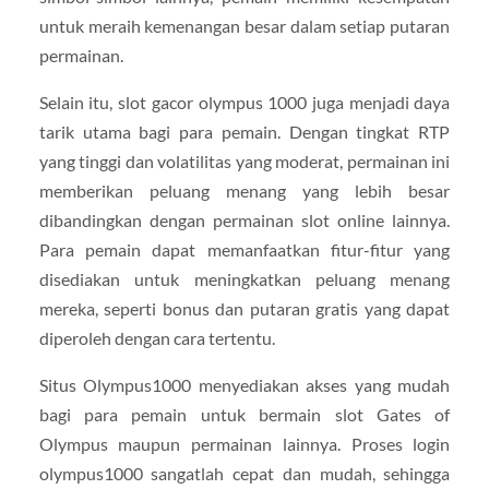
untuk meraih kemenangan besar dalam setiap putaran
permainan.
Selain itu, slot gacor olympus 1000 juga menjadi daya
tarik utama bagi para pemain. Dengan tingkat RTP
yang tinggi dan volatilitas yang moderat, permainan ini
memberikan peluang menang yang lebih besar
dibandingkan dengan permainan slot online lainnya.
Para pemain dapat memanfaatkan fitur-fitur yang
disediakan untuk meningkatkan peluang menang
mereka, seperti bonus dan putaran gratis yang dapat
diperoleh dengan cara tertentu.
Situs Olympus1000 menyediakan akses yang mudah
bagi para pemain untuk bermain slot Gates of
Olympus maupun permainan lainnya. Proses login
olympus1000 sangatlah cepat dan mudah, sehingga