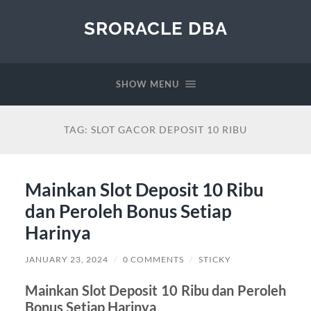
SRORACLE DBA
SHOW MENU
TAG:
SLOT GACOR DEPOSIT 10 RIBU
Mainkan Slot Deposit 10 Ribu
dan Peroleh Bonus Setiap
Harinya
JANUARY 23, 2024
/
0 COMMENTS
/
STICKY
Mainkan Slot Deposit 10 Ribu dan Peroleh
Bonus Setiap Harinya