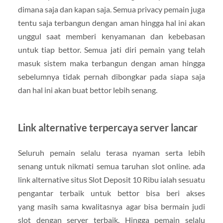
dimana saja dan kapan saja. Semua privacy pemain juga
tentu saja terbangun dengan aman hingga hal ini akan
unggul saat memberi kenyamanan dan kebebasan
untuk tiap bettor. Semua jati diri pemain yang telah
masuk sistem maka terbangun dengan aman hingga
sebelumnya tidak pernah dibongkar pada siapa saja
dan hal ini akan buat bettor lebih senang.
Link alternative terpercaya server lancar
Seluruh pemain selalu terasa nyaman serta lebih
senang untuk nikmati semua taruhan slot online. ada
link alternative situs Slot Deposit 10 Ribu ialah sesuatu
pengantar terbaik untuk bettor bisa beri akses
yang masih sama kwalitasnya agar bisa bermain judi
slot dengan server terbaik. Hingga pemain selalu