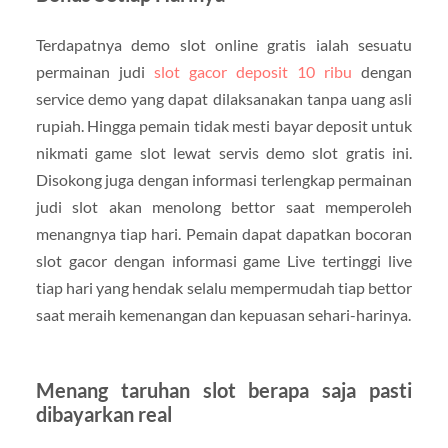
Terdapatnya demo slot online gratis ialah sesuatu
permainan judi
slot gacor deposit 10 ribu
dengan
service demo yang dapat dilaksanakan tanpa uang asli
rupiah. Hingga pemain tidak mesti bayar deposit untuk
nikmati game slot lewat servis demo slot gratis ini.
Disokong juga dengan informasi terlengkap permainan
judi slot akan menolong bettor saat memperoleh
menangnya tiap hari. Pemain dapat dapatkan bocoran
slot gacor dengan informasi game Live tertinggi live
tiap hari yang hendak selalu mempermudah tiap bettor
saat meraih kemenangan dan kepuasan sehari-harinya.
Menang taruhan slot berapa saja pasti
dibayarkan real