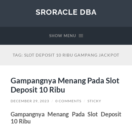
SRORACLE DBA
SHOW MENU
TAG:
SLOT DEPOSIT 10 RIBU GAMPANG JACKPOT
Gampangnya Menang Pada Slot
Deposit 10 Ribu
DECEMBER 29, 2023
/
0 COMMENTS
/
STICKY
Gampangnya Menang Pada Slot Deposit
10 Ribu