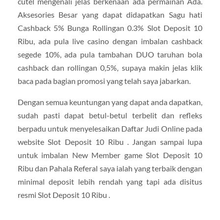
cutel mengenali jelas berkenaan ada permainan Ada.
Aksesories Besar yang dapat didapatkan Sagu hati
Cashback 5% Bunga Rollingan 0.3% Slot Deposit 10
Ribu, ada pula live casino dengan imbalan cashback
segede 10%, ada pula tambahan DUO taruhan bola
cashback dan rollingan 0,5%, supaya makin jelas klik
baca pada bagian promosi yang telah saya jabarkan.
Dengan semua keuntungan yang dapat anda dapatkan,
sudah pasti dapat betul-betul terbelit dan refleks
berpadu untuk menyelesaikan Daftar Judi Online pada
website Slot Deposit 10 Ribu . Jangan sampai lupa
untuk imbalan New Member game Slot Deposit 10
Ribu dan Pahala Referal saya ialah yang terbaik dengan
minimal deposit lebih rendah yang tapi ada disitus
resmi Slot Deposit 10 Ribu .