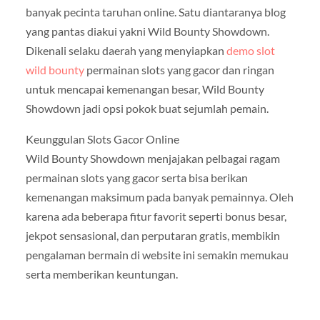
banyak pecinta taruhan online. Satu diantaranya blog
yang pantas diakui yakni Wild Bounty Showdown.
Dikenali selaku daerah yang menyiapkan
demo slot
wild bounty
permainan slots yang gacor dan ringan
untuk mencapai kemenangan besar, Wild Bounty
Showdown jadi opsi pokok buat sejumlah pemain.
Keunggulan Slots Gacor Online
Wild Bounty Showdown menjajakan pelbagai ragam
permainan slots yang gacor serta bisa berikan
kemenangan maksimum pada banyak pemainnya. Oleh
karena ada beberapa fitur favorit seperti bonus besar,
jekpot sensasional, dan perputaran gratis, membikin
pengalaman bermain di website ini semakin memukau
serta memberikan keuntungan.