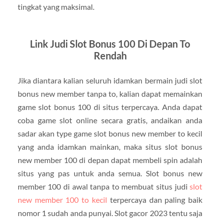
tingkat yang maksimal.
Link Judi Slot Bonus 100 Di Depan To
Rendah
Jika diantara kalian seluruh idamkan bermain judi slot
bonus new member tanpa to, kalian dapat memainkan
game slot bonus 100 di situs terpercaya. Anda dapat
coba game slot online secara gratis, andaikan anda
sadar akan type game slot bonus new member to kecil
yang anda idamkan mainkan, maka situs slot bonus
new member 100 di depan dapat membeli spin adalah
situs yang pas untuk anda semua. Slot bonus new
member 100 di awal tanpa to membuat situs judi
slot
new member 100 to kecil
terpercaya dan paling baik
nomor 1 sudah anda punyai. Slot gacor 2023 tentu saja