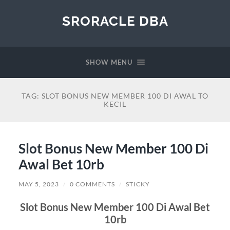
SRORACLE DBA
SHOW MENU
TAG:
SLOT BONUS NEW MEMBER 100 DI AWAL TO
KECIL
Slot Bonus New Member 100 Di
Awal Bet 10rb
MAY 5, 2023
/
0 COMMENTS
/
STICKY
Slot Bonus New Member 100 Di Awal Bet
10rb