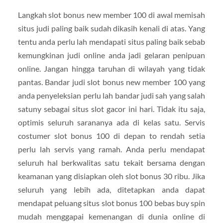
Langkah slot bonus new member 100 di awal memisah
situs judi paling baik sudah dikasih kenali di atas. Yang
tentu anda perlu lah mendapati situs paling baik sebab
kemungkinan judi online anda jadi gelaran penipuan
online. Jangan hingga taruhan di wilayah yang tidak
pantas. Bandar judi slot bonus new member 100 yang
anda penyeleksian perlu lah bandar judi sah yang salah
satuny sebagai situs slot gacor ini hari. Tidak itu saja,
optimis seluruh sarananya ada di kelas satu. Servis
costumer slot bonus 100 di depan to rendah setia
perlu lah servis yang ramah. Anda perlu mendapat
seluruh hal berkwalitas satu tekait bersama dengan
keamanan yang disiapkan oleh slot bonus 30 ribu. Jika
seluruh yang lebih ada, ditetapkan anda dapat
mendapat peluang situs slot bonus 100 bebas buy spin
mudah menggapai kemenangan di dunia online di