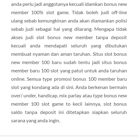
anda perlu jadi anggotanya kecuali idamkan bonus new
member 100% slot game. Tidak boleh judi off-line
ulang sebab kemungkinan anda akan diamankan polisi
sebab judi sebagai hal yang dilarang. Mengapa tidak
akses judi slot bonus new member tanpa deposit
kecuali anda mendapati seluruh yang dibutukan
membuat nyaman dan aman taruhan. Situs slot bonus
new member 100 baru sudah tentu jadi situs bonus
member baru 100 slot yang patut untuk anda taruhan
online. Semua type promosi bonus 100 member baru
slot yang kondang ada di sini. Anda berkenan bermain
over/ under, handicap, mix parlay atau type bonus new
member 100 slot game to kecil lainnya, slot bonus
saldo tanpa deposit ini ditetapkan siapkan seluruh
sarana yang anda ingin.