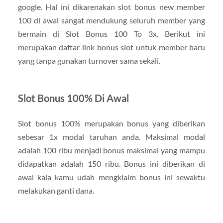
google. Hal ini dikarenakan slot bonus new member
100 di awal sangat mendukung seluruh member yang
bermain di Slot Bonus 100 To 3x. Berikut ini
merupakan daftar link bonus slot untuk member baru
yang tanpa gunakan turnover sama sekali.
Slot Bonus 100% Di Awal
Slot bonus 100% merupakan bonus yang diberikan
sebesar 1x modal taruhan anda. Maksimal modal
adalah 100 ribu menjadi bonus maksimal yang mampu
didapatkan adalah 150 ribu. Bonus ini diberikan di
awal kala kamu udah mengklaim bonus ini sewaktu
melakukan ganti dana.