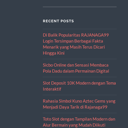
RECENT POSTS
Di Balik Popularitas RAJANAGA99
Login Tersimpan Berbagai Fakta
Menarik yang Masih Terus Dicari
Hingga Kini
Sicbo Online dan Sensasi Membaca
Pola Dadu dalam Permainan Digital
Slot Deposit 10K Modern dengan Tema
Interaktif
Rahasia Simbol Kuno Aztec Gems yang
Menjadi Daya Tarik di Rajanaga99
Toto Slot dengan Tampilan Modern dan
Alur Bermain yang Mudah Diikuti