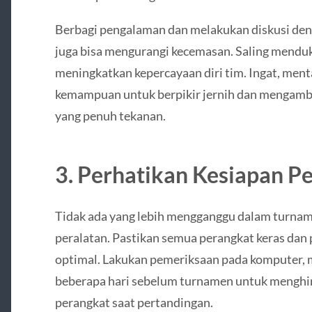
Berbagi pengalaman dan melakukan diskusi de
juga bisa mengurangi kecemasan. Saling mendu
meningkatkan kepercayaan diri tim. Ingat, men
kemampuan untuk berpikir jernih dan mengambil
yang penuh tekanan.
3. Perhatikan Kesiapan P
Tidak ada yang lebih mengganggu dalam turnam
peralatan. Pastikan semua perangkat keras dan
optimal. Lakukan pemeriksaan pada komputer, 
beberapa hari sebelum turnamen untuk menghi
perangkat saat pertandingan.