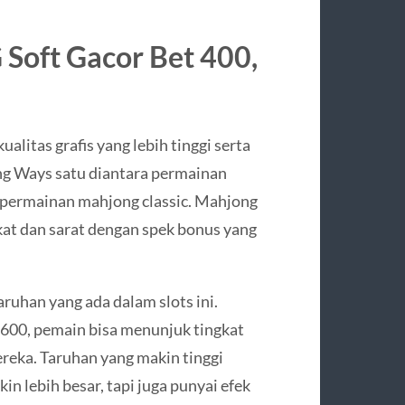
G Soft Gacor Bet 400,
alitas grafis yang lebih tinggi serta
ng Ways satu diantara permainan
i permainan mahjong classic. Mahjong
t dan sarat dengan spek bonus yang
ruhan yang ada dalam slots ini.
600, pemain bisa menunjuk tingkat
reka. Taruhan yang makin tinggi
 lebih besar, tapi juga punyai efek