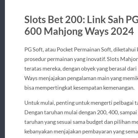
Slots Bet 200: Link Sah P
600 Mahjong Ways 2024
PG Soft, atau Pocket Permainan Soft, diketahui ku
prosedur permainan yang inovatif. Slots Mahjo
teratas mereka, dengan obyek yang berasal dar
Ways menjajakan pengalaman main yang memika
bisa mempertingkat kesempatan kemenangan.
Untuk mulai, penting untuk mengerti pelbagai ta
Dengan taruhan mulai dengan 200, 400, sampai 
taruhan yang sesuai sama budget dan pilihan me
kebanyakan menjajakan pembayaran yang semakin