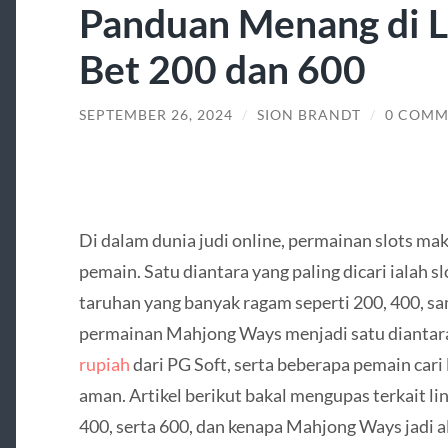
Panduan Menang di Li
Bet 200 dan 600
SEPTEMBER 26, 2024
/
SION BRANDT
/
0 COMM
Di dalam dunia judi online, permainan slots mak
pemain. Satu diantara yang paling dicari ialah sl
taruhan yang banyak ragam seperti 200, 400, s
permainan Mahjong Ways menjadi satu diantara
rupiah
dari PG Soft, serta beberapa pemain cari
aman. Artikel berikut bakal mengupas terkait li
400, serta 600, dan kenapa Mahjong Ways jadi al