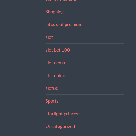
Shopping
situs slot premium
slot
slot bet 100
slot demo
slot online
slot88
Sports
starlight princess
Uncategorized