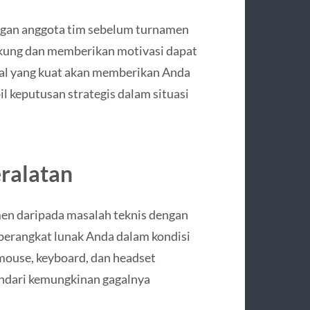
ngan anggota tim sebelum turnamen
kung dan memberikan motivasi dapat
tal yang kuat akan memberikan Anda
 keputusan strategis dalam situasi
eralatan
en daripada masalah teknis dengan
 perangkat lunak Anda dalam kondisi
mouse, keyboard, dan headset
ndari kemungkinan gagalnya