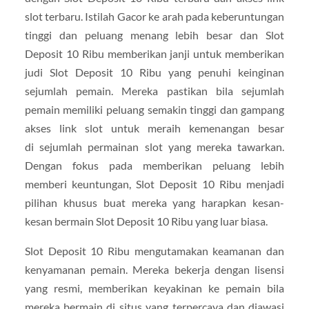
slot terbaru. Istilah Gacor ke arah pada keberuntungan
tinggi dan peluang menang lebih besar dan Slot
Deposit 10 Ribu memberikan janji untuk memberikan
judi Slot Deposit 10 Ribu yang penuhi keinginan
sejumlah pemain. Mereka pastikan bila sejumlah
pemain memiliki peluang semakin tinggi dan gampang
akses link slot untuk meraih kemenangan besar
di sejumlah permainan slot yang mereka tawarkan.
Dengan fokus pada memberikan peluang lebih
memberi keuntungan, Slot Deposit 10 Ribu menjadi
pilihan khusus buat mereka yang harapkan kesan-
kesan bermain Slot Deposit 10 Ribu yang luar biasa.
Slot Deposit 10 Ribu mengutamakan keamanan dan
kenyamanan pemain. Mereka bekerja dengan lisensi
yang resmi, memberikan keyakinan ke pemain bila
mereka bermain di situs yang terpercaya dan diawasi