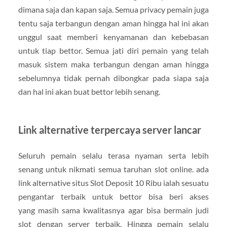
dimana saja dan kapan saja. Semua privacy pemain juga
tentu saja terbangun dengan aman hingga hal ini akan
unggul saat memberi kenyamanan dan kebebasan
untuk tiap bettor. Semua jati diri pemain yang telah
masuk sistem maka terbangun dengan aman hingga
sebelumnya tidak pernah dibongkar pada siapa saja
dan hal ini akan buat bettor lebih senang.
Link alternative terpercaya server lancar
Seluruh pemain selalu terasa nyaman serta lebih
senang untuk nikmati semua taruhan slot online. ada
link alternative situs Slot Deposit 10 Ribu ialah sesuatu
pengantar terbaik untuk bettor bisa beri akses
yang masih sama kwalitasnya agar bisa bermain judi
slot dengan server terbaik. Hingga pemain selalu