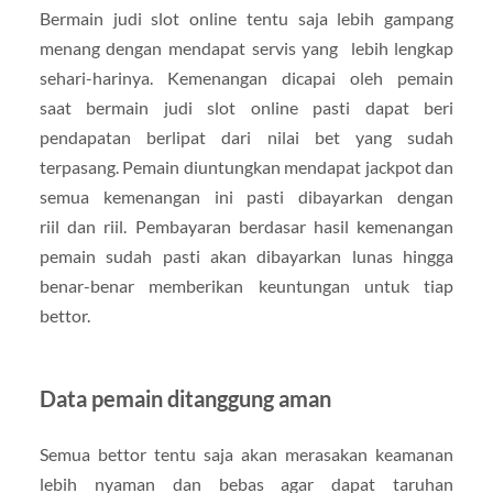
Bermain judi slot online tentu saja lebih gampang
menang dengan mendapat servis yang lebih lengkap
sehari-harinya. Kemenangan dicapai oleh pemain
saat bermain judi slot online pasti dapat beri
pendapatan berlipat dari nilai bet yang sudah
terpasang. Pemain diuntungkan mendapat jackpot dan
semua kemenangan ini pasti dibayarkan dengan
riil dan riil. Pembayaran berdasar hasil kemenangan
pemain sudah pasti akan dibayarkan lunas hingga
benar-benar memberikan keuntungan untuk tiap
bettor.
Data pemain ditanggung aman
Semua bettor tentu saja akan merasakan keamanan
lebih nyaman dan bebas agar dapat taruhan