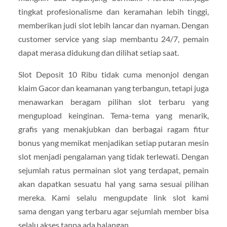
tingkat profesionalisme dan keramahan lebih tinggi,
memberikan judi slot lebih lancar dan nyaman. Dengan
customer service yang siap membantu 24/7, pemain
dapat merasa didukung dan dilihat setiap saat.
Slot Deposit 10 Ribu tidak cuma menonjol dengan
klaim Gacor dan keamanan yang terbangun, tetapi juga
menawarkan beragam pilihan slot terbaru yang
mengupload keinginan. Tema-tema yang menarik,
grafis yang menakjubkan dan berbagai ragam fitur
bonus yang memikat menjadikan setiap putaran mesin
slot menjadi pengalaman yang tidak terlewati. Dengan
sejumlah ratus permainan slot yang terdapat, pemain
akan dapatkan sesuatu hal yang sama sesuai pilihan
mereka. Kami selalu mengupdate link slot kami
sama dengan yang terbaru agar sejumlah member bisa
selalu akses tanpa ada halangan.