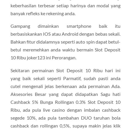
keberhasilan terbesar setiap harinya dan modal yang
banyak refleks ke rekening anda.
Gampang dimainkan smartphone baik itu
berbasiskankan IOS atau Android dengan bebas sekali.
Bahkan fitur didalamnya seperti auto spin dapat betul-
betul meremehkan anda waktu bermain Slot Deposit
10 Ribu joker123 ini Perorangan.
Sekitaran permainan Slot Deposit 10 Ribu hari ini
yang baik sekali seperti Parmatif, sudah pasti anda
cutel mengenali jelas berkenaan ada permainan Ada.
Aksesories Besar yang dapat didapatkan Sagu hati
Cashback 5% Bunga Rollingan 0.3% Slot Deposit 10
Ribu, ada pula live casino dengan imbalan cashback
segede 10%, ada pula tambahan DUO taruhan bola
cashback dan rollingan 0,5%, supaya makin jelas klik