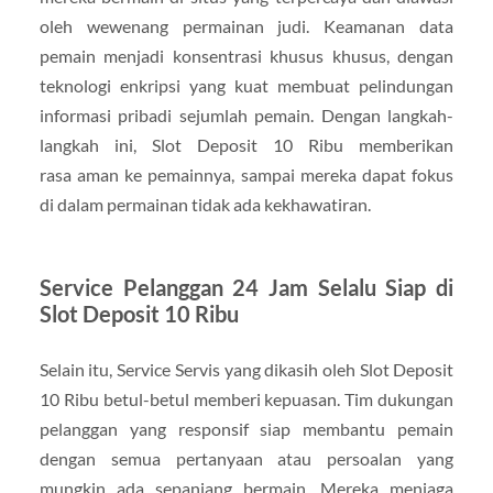
oleh wewenang permainan judi. Keamanan data
pemain menjadi konsentrasi khusus khusus, dengan
teknologi enkripsi yang kuat membuat pelindungan
informasi pribadi sejumlah pemain. Dengan langkah-
langkah ini, Slot Deposit 10 Ribu memberikan
rasa aman ke pemainnya, sampai mereka dapat fokus
di dalam permainan tidak ada kekhawatiran.
Service Pelanggan 24 Jam Selalu Siap di
Slot Deposit 10 Ribu
Selain itu, Service Servis yang dikasih oleh Slot Deposit
10 Ribu betul-betul memberi kepuasan. Tim dukungan
pelanggan yang responsif siap membantu pemain
dengan semua pertanyaan atau persoalan yang
mungkin ada sepanjang bermain. Mereka menjaga