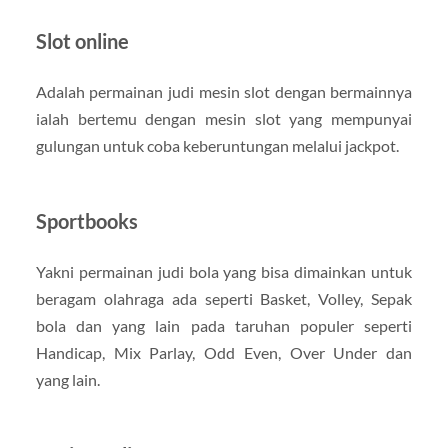
Slot online
Adalah permainan judi mesin slot dengan bermainnya
ialah bertemu dengan mesin slot yang mempunyai
gulungan untuk coba keberuntungan melalui jackpot.
Sportbooks
Yakni permainan judi bola yang bisa dimainkan untuk
beragam olahraga ada seperti Basket, Volley, Sepak
bola dan yang lain pada taruhan populer seperti
Handicap, Mix Parlay, Odd Even, Over Under dan
yang lain.