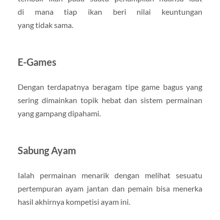
di mana tiap ikan beri nilai keuntungan
yang tidak sama.
E-Games
Dengan terdapatnya beragam tipe game bagus yang
sering dimainkan topik hebat dan sistem permainan
yang gampang dipahami.
Sabung Ayam
Ialah permainan menarik dengan melihat sesuatu
pertempuran ayam jantan dan pemain bisa menerka
hasil akhirnya kompetisi ayam ini.