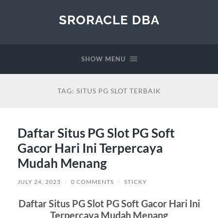
SRORACLE DBA
SHOW MENU
TAG:
SITUS PG SLOT TERBAIK
Daftar Situs PG Slot PG Soft
Gacor Hari Ini Terpercaya
Mudah Menang
JULY 24, 2023
/
0 COMMENTS
/
STICKY
Daftar Situs PG Slot PG Soft Gacor Hari Ini
Terpercaya Mudah Menang