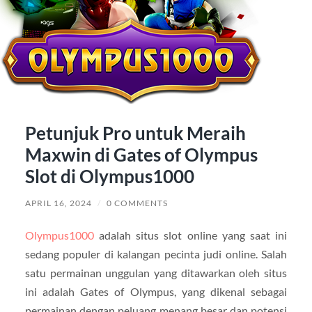
Petunjuk Pro untuk Meraih
Maxwin di Gates of Olympus
Slot di Olympus1000
APRIL 16, 2024
/
0 COMMENTS
Olympus1000
adalah situs slot online yang saat ini
sedang populer di kalangan pecinta judi online. Salah
satu permainan unggulan yang ditawarkan oleh situs
ini adalah Gates of Olympus, yang dikenal sebagai
permainan dengan peluang menang besar dan potensi