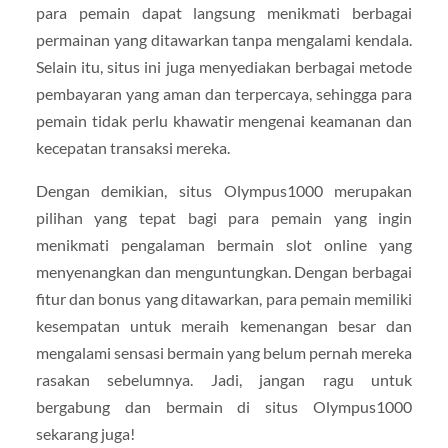
para pemain dapat langsung menikmati berbagai
permainan yang ditawarkan tanpa mengalami kendala.
Selain itu, situs ini juga menyediakan berbagai metode
pembayaran yang aman dan terpercaya, sehingga para
pemain tidak perlu khawatir mengenai keamanan dan
kecepatan transaksi mereka.
Dengan demikian, situs Olympus1000 merupakan
pilihan yang tepat bagi para pemain yang ingin
menikmati pengalaman bermain slot online yang
menyenangkan dan menguntungkan. Dengan berbagai
fitur dan bonus yang ditawarkan, para pemain memiliki
kesempatan untuk meraih kemenangan besar dan
mengalami sensasi bermain yang belum pernah mereka
rasakan sebelumnya. Jadi, jangan ragu untuk
bergabung dan bermain di situs Olympus1000
sekarang juga!