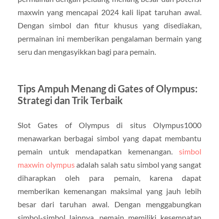
maxwin yang mencapai 2024 kali lipat taruhan awal.
Dengan simbol dan fitur khusus yang disediakan,
permainan ini memberikan pengalaman bermain yang
seru dan mengasyikkan bagi para pemain.
Tips Ampuh Menang di Gates of Olympus:
Strategi dan Trik Terbaik
Slot Gates of Olympus di situs Olympus1000
menawarkan berbagai simbol yang dapat membantu
pemain untuk mendapatkan kemenangan.
simbol
maxwin olympus
adalah salah satu simbol yang sangat
diharapkan oleh para pemain, karena dapat
memberikan kemenangan maksimal yang jauh lebih
besar dari taruhan awal. Dengan menggabungkan
simbol-simbol lainnya, pemain memiliki kesempatan