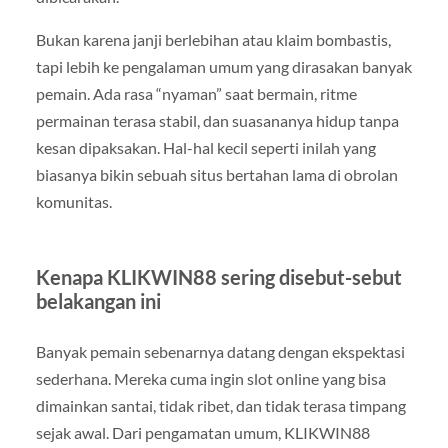
Bukan karena janji berlebihan atau klaim bombastis,
tapi lebih ke pengalaman umum yang dirasakan banyak
pemain. Ada rasa “nyaman” saat bermain, ritme
permainan terasa stabil, dan suasananya hidup tanpa
kesan dipaksakan. Hal-hal kecil seperti inilah yang
biasanya bikin sebuah situs bertahan lama di obrolan
komunitas.
Kenapa KLIKWIN88 sering disebut-sebut
belakangan ini
Banyak pemain sebenarnya datang dengan ekspektasi
sederhana. Mereka cuma ingin slot online yang bisa
dimainkan santai, tidak ribet, dan tidak terasa timpang
sejak awal. Dari pengamatan umum, KLIKWIN88