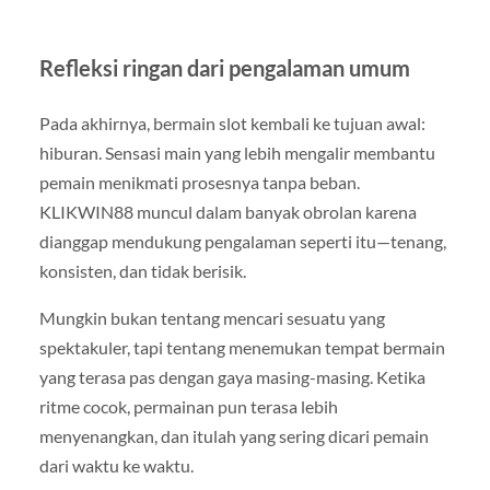
Refleksi ringan dari pengalaman umum
Pada akhirnya, bermain slot kembali ke tujuan awal:
hiburan. Sensasi main yang lebih mengalir membantu
pemain menikmati prosesnya tanpa beban.
KLIKWIN88 muncul dalam banyak obrolan karena
dianggap mendukung pengalaman seperti itu—tenang,
konsisten, dan tidak berisik.
Mungkin bukan tentang mencari sesuatu yang
spektakuler, tapi tentang menemukan tempat bermain
yang terasa pas dengan gaya masing-masing. Ketika
ritme cocok, permainan pun terasa lebih
menyenangkan, dan itulah yang sering dicari pemain
dari waktu ke waktu.