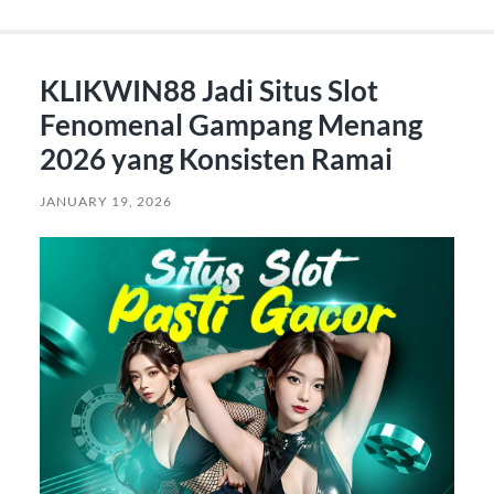
KLIKWIN88 Jadi Situs Slot
Fenomenal Gampang Menang
2026 yang Konsisten Ramai
JANUARY 19, 2026