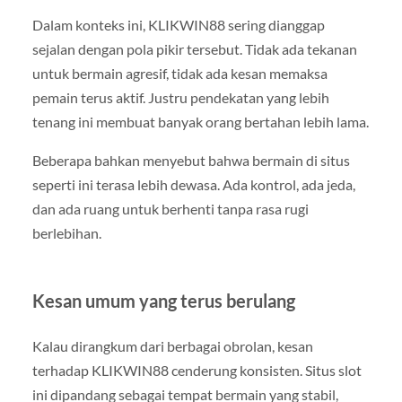
Dalam konteks ini, KLIKWIN88 sering dianggap
sejalan dengan pola pikir tersebut. Tidak ada tekanan
untuk bermain agresif, tidak ada kesan memaksa
pemain terus aktif. Justru pendekatan yang lebih
tenang ini membuat banyak orang bertahan lebih lama.
Beberapa bahkan menyebut bahwa bermain di situs
seperti ini terasa lebih dewasa. Ada kontrol, ada jeda,
dan ada ruang untuk berhenti tanpa rasa rugi
berlebihan.
Kesan umum yang terus berulang
Kalau dirangkum dari berbagai obrolan, kesan
terhadap KLIKWIN88 cenderung konsisten. Situs slot
ini dipandang sebagai tempat bermain yang stabil,