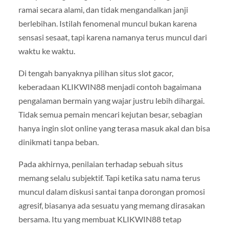
ramai secara alami, dan tidak mengandalkan janji
berlebihan. Istilah fenomenal muncul bukan karena
sensasi sesaat, tapi karena namanya terus muncul dari
waktu ke waktu.
Di tengah banyaknya pilihan situs slot gacor,
keberadaan KLIKWIN88 menjadi contoh bagaimana
pengalaman bermain yang wajar justru lebih dihargai.
Tidak semua pemain mencari kejutan besar, sebagian
hanya ingin slot online yang terasa masuk akal dan bisa
dinikmati tanpa beban.
Pada akhirnya, penilaian terhadap sebuah situs
memang selalu subjektif. Tapi ketika satu nama terus
muncul dalam diskusi santai tanpa dorongan promosi
agresif, biasanya ada sesuatu yang memang dirasakan
bersama. Itu yang membuat KLIKWIN88 tetap