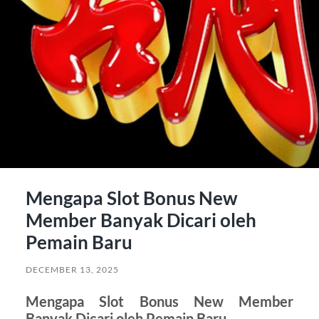
Mengapa Slot Bonus New
Member Banyak Dicari oleh
Pemain Baru
DECEMBER 13, 2025
Mengapa Slot Bonus New Member
Banyak Dicari oleh Pemain Baru