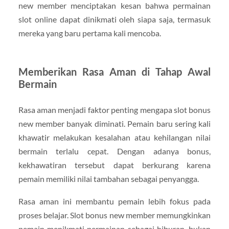
new member menciptakan kesan bahwa permainan
slot online dapat dinikmati oleh siapa saja, termasuk
mereka yang baru pertama kali mencoba.
Memberikan Rasa Aman di Tahap Awal
Bermain
Rasa aman menjadi faktor penting mengapa slot bonus
new member banyak diminati. Pemain baru sering kali
khawatir melakukan kesalahan atau kehilangan nilai
bermain terlalu cepat. Dengan adanya bonus,
kekhawatiran tersebut dapat berkurang karena
pemain memiliki nilai tambahan sebagai penyangga.
Rasa aman ini membantu pemain lebih fokus pada
proses belajar. Slot bonus new member memungkinkan
pemain menikmati permainan sebagai hiburan, bukan