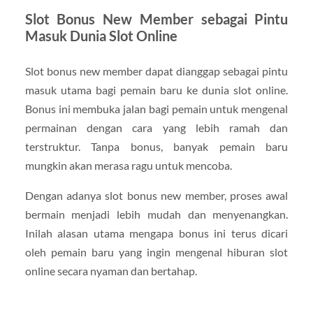
Slot Bonus New Member sebagai Pintu
Masuk Dunia Slot Online
Slot bonus new member dapat dianggap sebagai pintu
masuk utama bagi pemain baru ke dunia slot online.
Bonus ini membuka jalan bagi pemain untuk mengenal
permainan dengan cara yang lebih ramah dan
terstruktur. Tanpa bonus, banyak pemain baru
mungkin akan merasa ragu untuk mencoba.
Dengan adanya slot bonus new member, proses awal
bermain menjadi lebih mudah dan menyenangkan.
Inilah alasan utama mengapa bonus ini terus dicari
oleh pemain baru yang ingin mengenal hiburan slot
online secara nyaman dan bertahap.