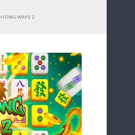
HJONG WAYS 2