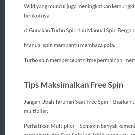
Wild yang muncul juga meningkatkan kemungkin
berikutnya.
d. Gunakan Turbo Spin dan Manual Spin Bergan
Manual spin membantu membaca pola.
Turbo spin mempercepat ritme permainan, memic
Tips Maksimalkan Free Spin
Jangan Ubah Taruhan Saat Free Spin – Biarkan 
multiplier.
Perhatikan Multiplier – Semakin banyak kemena
meningkat, dan Free Spin jadi lebih menguntun