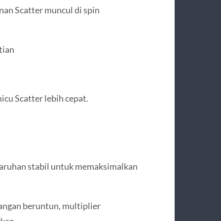
an Scatter muncul di spin
tian
u Scatter lebih cepat.
taruhan stabil untuk memaksimalkan
ngan beruntun, multiplier
gkan.