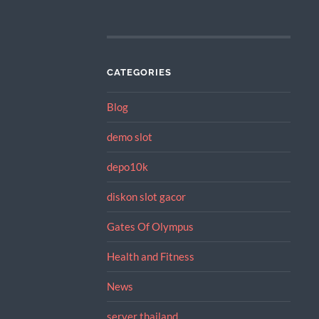
CATEGORIES
Blog
demo slot
depo10k
diskon slot gacor
Gates Of Olympus
Health and Fitness
News
server thailand