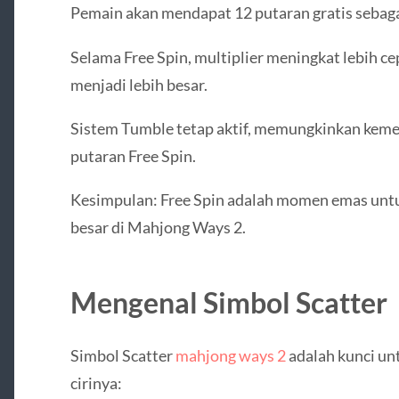
Pemain akan mendapat 12 putaran gratis sebaga
Selama Free Spin, multiplier meningkat lebih c
menjadi lebih besar.
Sistem Tumble tetap aktif, memungkinkan kemen
putaran Free Spin.
Kesimpulan: Free Spin adalah momen emas unt
besar di Mahjong Ways 2.
Mengenal Simbol Scatter
Simbol Scatter
mahjong ways 2
adalah kunci unt
cirinya: