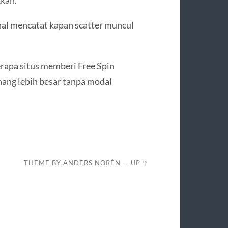
nal mencatat kapan scatter muncul
rapa situs memberi Free Spin
ang lebih besar tanpa modal
THEME BY
ANDERS NORÉN
—
UP ↑