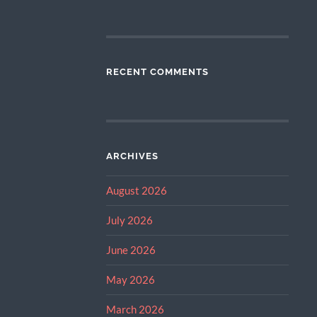
RECENT COMMENTS
ARCHIVES
August 2026
July 2026
June 2026
May 2026
March 2026