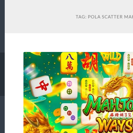
TAG:
POLA SCATTER MA