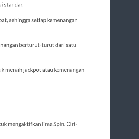
i standar.
epat, sehingga setiap kemenangan
angan berturut-turut dari satu
uk meraih jackpot atau kemenangan
uk mengaktifkan Free Spin. Ciri-