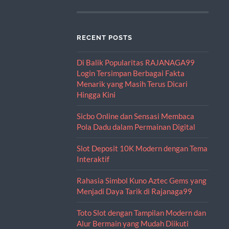
RECENT POSTS
Di Balik Popularitas RAJANAGA99
Login Tersimpan Berbagai Fakta
Menarik yang Masih Terus Dicari
Hingga Kini
Sicbo Online dan Sensasi Membaca
Pola Dadu dalam Permainan Digital
Slot Deposit 10K Modern dengan Tema
Interaktif
Rahasia Simbol Kuno Aztec Gems yang
Menjadi Daya Tarik di Rajanaga99
Toto Slot dengan Tampilan Modern dan
Alur Bermain yang Mudah Diikuti