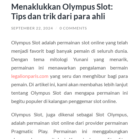
Menaklukkan Olympus Slot:
Tips dan trik dari para ahli
SEPTEMBER 22, 2024
/
0 COMMENTS
Olympus Slot adalah permainan slot online yang telah
menjadi favorit bagi banyak pemain di seluruh dunia.
Dengan tema mitologi Yunani yang menarik,
permainan ini menawarkan pengalaman bermain
legalionparis.com
yang seru dan menghibur bagi para
pemain. Di artikel ini, kami akan membahas lebih lanjut
tentang Olympus Slot dan mengapa permainan ini
begitu populer di kalangan penggemar slot online.
Olympus Slot, juga dikenal sebagai Slot Olympus,
adalah permainan slot online dari provider permainan
Pragmatic Play. Permainan ini menggabungkan