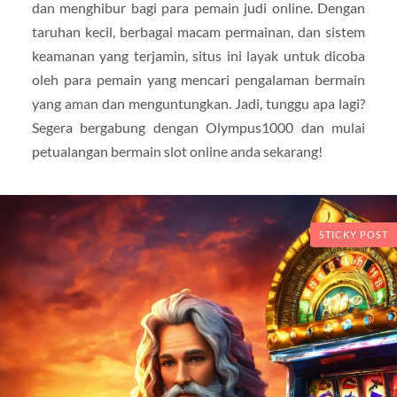
dan menghibur bagi para pemain judi online. Dengan
taruhan kecil, berbagai macam permainan, dan sistem
keamanan yang terjamin, situs ini layak untuk dicoba
oleh para pemain yang mencari pengalaman bermain
yang aman dan menguntungkan. Jadi, tunggu apa lagi?
Segera bergabung dengan Olympus1000 dan mulai
petualangan bermain slot online anda sekarang!
STICKY POST