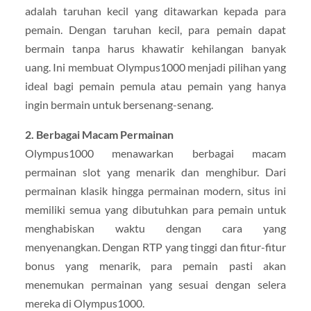
adalah taruhan kecil yang ditawarkan kepada para
pemain. Dengan taruhan kecil, para pemain dapat
bermain tanpa harus khawatir kehilangan banyak
uang. Ini membuat Olympus1000 menjadi pilihan yang
ideal bagi pemain pemula atau pemain yang hanya
ingin bermain untuk bersenang-senang.
2. Berbagai Macam Permainan
Olympus1000 menawarkan berbagai macam
permainan slot yang menarik dan menghibur. Dari
permainan klasik hingga permainan modern, situs ini
memiliki semua yang dibutuhkan para pemain untuk
menghabiskan waktu dengan cara yang
menyenangkan. Dengan RTP yang tinggi dan fitur-fitur
bonus yang menarik, para pemain pasti akan
menemukan permainan yang sesuai dengan selera
mereka di Olympus1000.