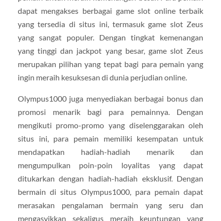
dapat mengakses berbagai game slot online terbaik
yang tersedia di situs ini, termasuk game slot Zeus
yang sangat populer. Dengan tingkat kemenangan
yang tinggi dan jackpot yang besar, game slot Zeus
merupakan pilihan yang tepat bagi para pemain yang
ingin meraih kesuksesan di dunia perjudian online.
Olympus1000 juga menyediakan berbagai bonus dan
promosi menarik bagi para pemainnya. Dengan
mengikuti promo-promo yang diselenggarakan oleh
situs ini, para pemain memiliki kesempatan untuk
mendapatkan hadiah-hadiah menarik dan
mengumpulkan poin-poin loyalitas yang dapat
ditukarkan dengan hadiah-hadiah eksklusif. Dengan
bermain di situs Olympus1000, para pemain dapat
merasakan pengalaman bermain yang seru dan
mengasyikkan sekaligus meraih keuntungan yang