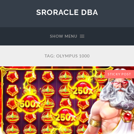
SRORACLE DBA
SHOW MENU
TAG:
OLYMPUS 1000
STICKY POST