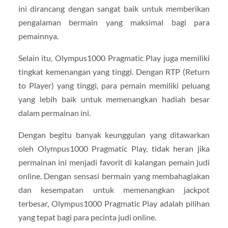
ini dirancang dengan sangat baik untuk memberikan
pengalaman bermain yang maksimal bagi para
pemainnya.
Selain itu, Olympus1000 Pragmatic Play juga memiliki
tingkat kemenangan yang tinggi. Dengan RTP (Return
to Player) yang tinggi, para pemain memiliki peluang
yang lebih baik untuk memenangkan hadiah besar
dalam permainan ini.
Dengan begitu banyak keunggulan yang ditawarkan
oleh Olympus1000 Pragmatic Play, tidak heran jika
permainan ini menjadi favorit di kalangan pemain judi
online. Dengan sensasi bermain yang membahagiakan
dan kesempatan untuk memenangkan jackpot
terbesar, Olympus1000 Pragmatic Play adalah pilihan
yang tepat bagi para pecinta judi online.