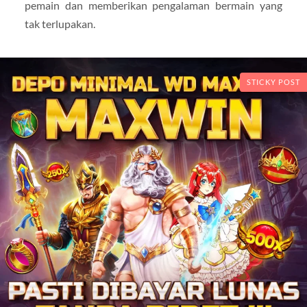
pemain dan memberikan pengalaman bermain yang
tak terlupakan.
STICKY POST