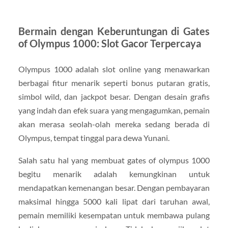
Bermain dengan Keberuntungan di Gates
of Olympus 1000: Slot Gacor Terpercaya
Olympus 1000 adalah slot online yang menawarkan
berbagai fitur menarik seperti bonus putaran gratis,
simbol wild, dan jackpot besar. Dengan desain grafis
yang indah dan efek suara yang mengagumkan, pemain
akan merasa seolah-olah mereka sedang berada di
Olympus, tempat tinggal para dewa Yunani.
Salah satu hal yang membuat gates of olympus 1000
begitu menarik adalah kemungkinan untuk
mendapatkan kemenangan besar. Dengan pembayaran
maksimal hingga 5000 kali lipat dari taruhan awal,
pemain memiliki kesempatan untuk membawa pulang