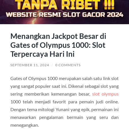
Menangkan Jackpot Besar di
Gates of Olympus 1000: Slot
Terpercaya Hari Ini
SEPTEMBER 11, 2024
/
0 COMMENTS
Gates of Olympus 1000 merupakan salah satu link slot
yang sangat populer saat ini. Dikenal sebagai slot yang
sering memberikan kemenangan besar,
slot olympus
1000 telah menjadi favorit para pemain judi online.
Dengan tema mitologi Yunani yang epik, permainan ini
menawarkan pengalaman bermain yang seru dan
menegangkan.