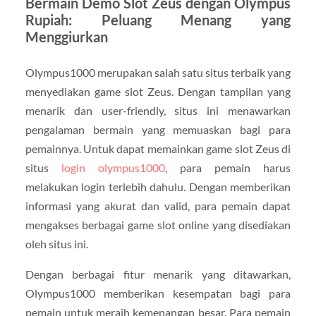
Bermain Demo Slot Zeus dengan Olympus
Rupiah: Peluang Menang yang
Menggiurkan
Olympus1000 merupakan salah satu situs terbaik yang
menyediakan game slot Zeus. Dengan tampilan yang
menarik dan user-friendly, situs ini menawarkan
pengalaman bermain yang memuaskan bagi para
pemainnya. Untuk dapat memainkan game slot Zeus di
situs
login olympus1000
, para pemain harus
melakukan login terlebih dahulu. Dengan memberikan
informasi yang akurat dan valid, para pemain dapat
mengakses berbagai game slot online yang disediakan
oleh situs ini.
Dengan berbagai fitur menarik yang ditawarkan,
Olympus1000 memberikan kesempatan bagi para
pemain untuk meraih kemenangan besar. Para pemain