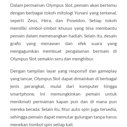
Dalam permainan Olympus Slot, pemain akan bertemu
dengan berbagai tokoh mitologi Yunani yang terkenal,
seperti Zeus, Hera, dan Poseidon. Setiap tokoh
memiliki simbol-simbol khusus yang bisa membantu
pemain dalam memenangkan hadiah. Selain itu, desain
grafis yang menawan dan efek suara yang
mengagumkan membuat pengalaman bermain di
Olympus Slot semakin seru dan menghibur.
Dengan tampilan layar yang responsif dan gameplay
yang lancar, Olympus Slot dapat dimainkan di berbagai
jenis perangkat, mulai dari komputer hingga
smartphone. Ini memungkinkan pemain untuk
menikmati permainan kapan pun dan di mana pun
mereka berada. Selain itu, fitur auto spin juga tersedia,
sehingga pemain dapat memutar gulungan tanpa harus
menekan tombol spin setiap kali.