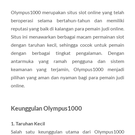
Olympus1000 merupakan situs slot online yang telah
beroperasi selama bertahun-tahun dan memiliki
reputasi yang baik di kalangan para pemain judi online.
Situs ini menawarkan berbagai macam permainan slot
dengan taruhan kecil, sehingga cocok untuk pemain
dengan berbagai tingkat pengalaman. Dengan
antarmuka yang ramah pengguna dan sistem
keamanan yang terjamin, Olympus1000 menjadi
pilihan yang aman dan nyaman bagi para pemain judi
online.
Keunggulan Olympus1000
1. Taruhan Kecil
Salah satu keunggulan utama dari Olympus1000