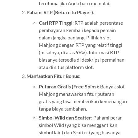
terutama jika Anda baru memulai.
Pahami RTP (Return to Player):
Cari RTP Tinggi:
RTP adalah persentase
pembayaran kembali kepada pemain
dalam jangka panjang. Pilihlah slot
Mahjong dengan RTP yang relatif tinggi
(misalnya, di atas 96%). Informasi RTP
biasanya tersedia di deskripsi permainan
atau di situs platform slot.
Manfaatkan Fitur Bonus:
Putaran Gratis (Free Spins):
Banyak slot
Mahjong menawarkan fitur putaran
gratis yang bisa memberikan kemenangan
tanpa biaya tambahan.
Simbol Wild dan Scatter:
Pahami peran
simbol Wild (yang bisa menggantikan
simbol lain) dan Scatter (yang biasanya