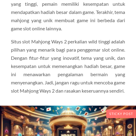
yang tinggi, pemain memiliki kesempatan untuk
mendapatkan hadiah besar dalam game. Terakhir, tema
mahjong yang unik membuat game ini berbeda dari
game slot online lainnya.
Situs slot Mahjong Ways 2 perkalian wild tinggi adalah
pilihan yang menarik bagi para penggemar slot online.
Dengan fitur-fitur yang inovatif, tema yang unik, dan
kesempatan untuk memenangkan hadiah besar, game
ini menawarkan pengalaman bermain yang
menyenangkan. Jadi, jangan ragu untuk mencoba game
slot Mahjong Ways 2 dan rasakan keseruannya sendiri.
STICKY POST