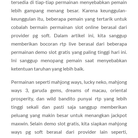
tersedia di tiap-tiap permainan menyebabkan pemain
lebih gampang menang besar. Karena keunggulan-
keunggulan itu, beberapa pemain yang tertarik untuk
cobalah bermain permainan slot online berasal dari
provider pg soft. Dalam artikel ini, kita sanggup
memberikan bocoran rtp live berasal dari beberapa
permainan demo slot gratis yang paling tinggi hari ini.
Ini sanggup menopang pemain saat menyebabkan
ketentuan taruhan yang lebih baik.
Permainan seperti mahjong ways, lucky neko, mahjong
ways 3, garuda gems, dreams of macau, oriental
prosperity, dan wild bandito punyai rtp yang lebih
tinggi sekali dan pasti saja sanggup memberikan
peluang yang makin besar untuk menangkan jackpot
maxwin. Selain demo slot gratis, kita siapkan mahjong
ways pg soft berasal dari provider lain seperti,