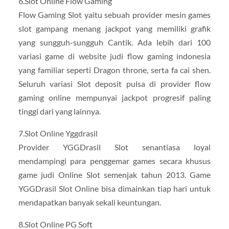
6.Slot Online Flow Gaming
Flow Gaming Slot yaitu sebuah provider mesin games
slot gampang menang jackpot yang memiliki grafik
yang sungguh-sungguh Cantik. Ada lebih dari 100
variasi game di website judi flow gaming indonesia
yang familiar seperti Dragon throne, serta fa cai shen.
Seluruh variasi Slot deposit pulsa di provider flow
gaming online mempunyai jackpot progresif paling
tinggi dari yang lainnya.
7.Slot Online Yggdrasil
Provider YGGDrasil Slot senantiasa loyal
mendampingi para penggemar games secara khusus
game judi Online Slot semenjak tahun 2013. Game
YGGDrasil Slot Online bisa dimainkan tiap hari untuk
mendapatkan banyak sekali keuntungan.
8.Slot Online PG Soft