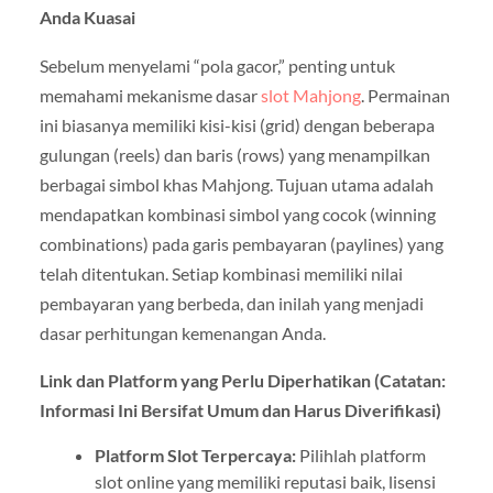
Anda Kuasai
Sebelum menyelami “pola gacor,” penting untuk
memahami mekanisme dasar
slot Mahjong
. Permainan
ini biasanya memiliki kisi-kisi (grid) dengan beberapa
gulungan (reels) dan baris (rows) yang menampilkan
berbagai simbol khas Mahjong. Tujuan utama adalah
mendapatkan kombinasi simbol yang cocok (winning
combinations) pada garis pembayaran (paylines) yang
telah ditentukan. Setiap kombinasi memiliki nilai
pembayaran yang berbeda, dan inilah yang menjadi
dasar perhitungan kemenangan Anda.
Link dan Platform yang Perlu Diperhatikan (Catatan:
Informasi Ini Bersifat Umum dan Harus Diverifikasi)
Platform Slot Terpercaya:
Pilihlah platform
slot online yang memiliki reputasi baik, lisensi