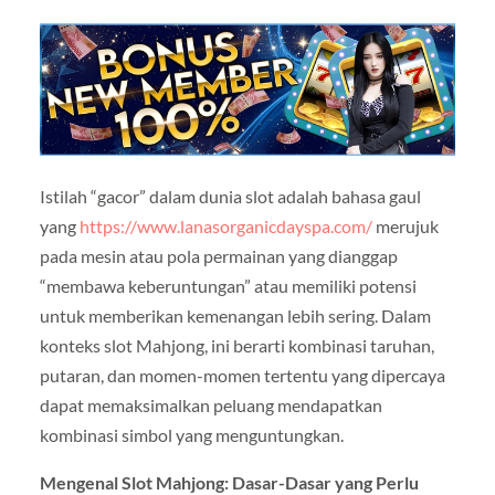
Istilah “gacor” dalam dunia slot adalah bahasa gaul
yang
https://www.lanasorganicdayspa.com/
merujuk
pada mesin atau pola permainan yang dianggap
“membawa keberuntungan” atau memiliki potensi
untuk memberikan kemenangan lebih sering. Dalam
konteks slot Mahjong, ini berarti kombinasi taruhan,
putaran, dan momen-momen tertentu yang dipercaya
dapat memaksimalkan peluang mendapatkan
kombinasi simbol yang menguntungkan.
Mengenal Slot Mahjong: Dasar-Dasar yang Perlu