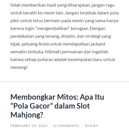
tidak memberikan hasil yang diharapkan, jangan ragu
untuk beralih ke mesin lain. Jangan terjebak dalam pola
pikir untuk terus bermain pada mesin yang sama hanya
karena ingin “mengembalikan” kerugian. Dengan
pendekatan yang tenang, disiplin, dan strategi yang
bijak, peluang Anda untuk mendapatkan jackpot
semakin terbuka. Nikmati permainan dan ingatlah
bahwa setiap putaran adalah kesempatan baru untuk
menang!
Membongkar Mitos: Apa Itu
“Pola Gacor” dalam Slot
Mahjong?
FEBRUARY 19, 2025
/
0 COMMENTS
/
STICKY