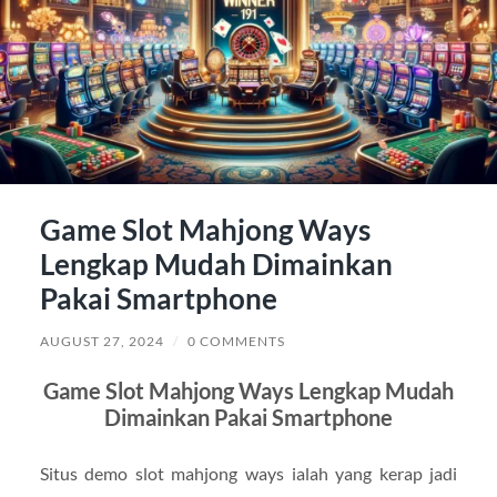
Game Slot Mahjong Ways
Lengkap Mudah Dimainkan
Pakai Smartphone
AUGUST 27, 2024
/
0 COMMENTS
Game Slot Mahjong Ways Lengkap Mudah
Dimainkan Pakai Smartphone
Situs demo slot mahjong ways ialah yang kerap jadi