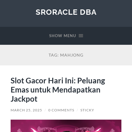
SRORACLE DBA
SHOW MENU
TAG:
MAHJONG
Slot Gacor Hari Ini: Peluang
Emas untuk Mendapatkan
Jackpot
MARCH 25, 2025
/
0 COMMENTS
/
STICKY