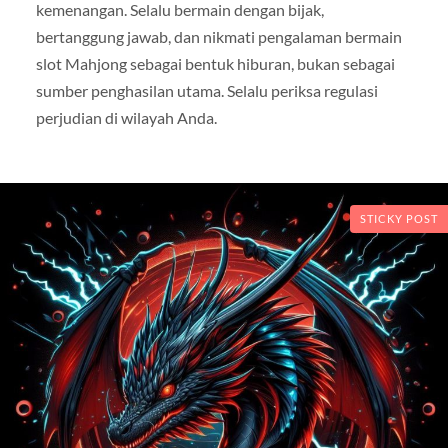
kemenangan. Selalu bermain dengan bijak,
bertanggung jawab, dan nikmati pengalaman bermain
slot Mahjong sebagai bentuk hiburan, bukan sebagai
sumber penghasilan utama. Selalu periksa regulasi
perjudian di wilayah Anda.
STICKY POST