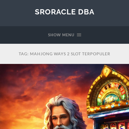
SRORACLE DBA
SHOW MENU
TAG:
MAHJONG WAYS 2 SLOT TERPOPULER