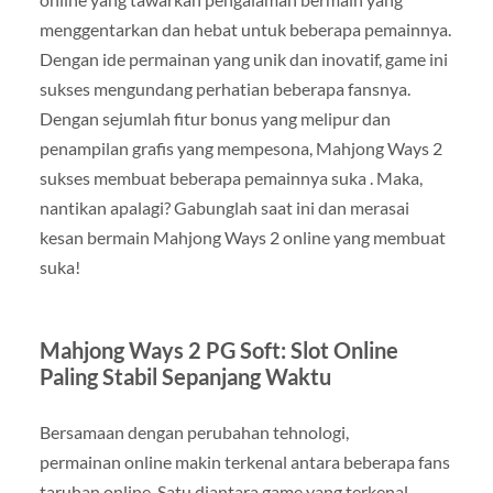
menggentarkan dan hebat untuk beberapa pemainnya.
Dengan ide permainan yang unik dan inovatif, game ini
sukses mengundang perhatian beberapa fansnya.
Dengan sejumlah fitur bonus yang melipur dan
penampilan grafis yang mempesona, Mahjong Ways 2
sukses membuat beberapa pemainnya suka . Maka,
nantikan apalagi? Gabunglah saat ini dan merasai
kesan bermain Mahjong Ways 2 online yang membuat
suka!
Mahjong Ways 2 PG Soft: Slot Online
Paling Stabil Sepanjang Waktu
Bersamaan dengan perubahan tehnologi,
permainan online makin terkenal antara beberapa fans
taruhan online. Satu diantara game yang terkenal