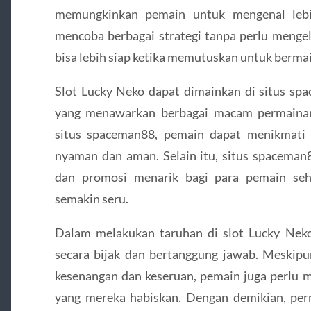
memungkinkan pemain untuk mengenal leb
mencoba berbagai strategi tanpa perlu menge
bisa lebih siap ketika memutuskan untuk berma
Slot Lucky Neko dapat dimainkan di situs spa
yang menawarkan berbagai macam permainan
situs spaceman88, pemain dapat menikmati
nyaman dan aman. Selain itu, situs spaceman
dan promosi menarik bagi para pemain se
semakin seru.
Dalam melakukan taruhan di slot Lucky Nek
secara bijak dan bertanggung jawab. Meskip
kesenangan dan keseruan, pemain juga perlu 
yang mereka habiskan. Dengan demikian, per