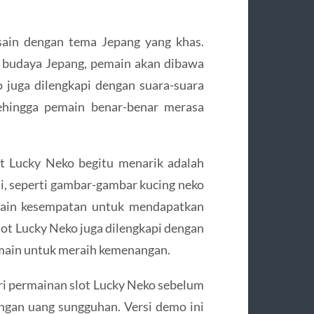
sain dengan tema Jepang yang khas.
budaya Jepang, pemain akan dibawa
 juga dilengkapi dengan suara-suara
ehingga pemain benar-benar merasa
t Lucky Neko begitu menarik adalah
i, seperti gambar-gambar kucing neko
main kesempatan untuk mendapatkan
lot Lucky Neko juga dilengkapi dengan
emain untuk meraih kemenangan.
ri permainan slot Lucky Neko sebelum
gan uang sungguhan. Versi demo ini