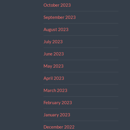
October 2023
September 2023
August 2023
July 2023
June 2023
May 2023
April 2023
March 2023
February 2023
January 2023
December 2022