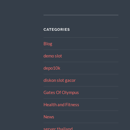
CATEGORIES
Blog
demo slot
depo10k
diskon slot gacor
Gates Of Olympus
Health and Fitness
News
server thailand