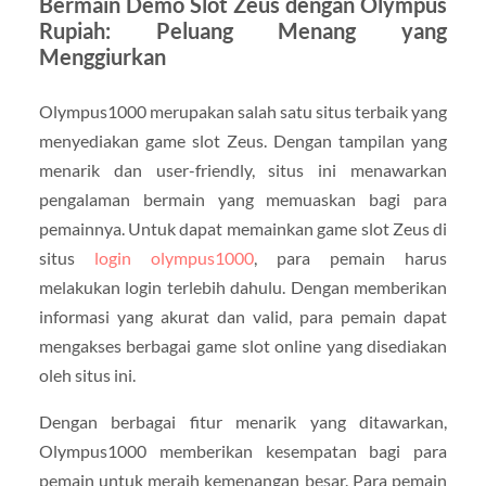
Bermain Demo Slot Zeus dengan Olympus
Rupiah: Peluang Menang yang
Menggiurkan
Olympus1000 merupakan salah satu situs terbaik yang
menyediakan game slot Zeus. Dengan tampilan yang
menarik dan user-friendly, situs ini menawarkan
pengalaman bermain yang memuaskan bagi para
pemainnya. Untuk dapat memainkan game slot Zeus di
situs
login olympus1000
, para pemain harus
melakukan login terlebih dahulu. Dengan memberikan
informasi yang akurat dan valid, para pemain dapat
mengakses berbagai game slot online yang disediakan
oleh situs ini.
Dengan berbagai fitur menarik yang ditawarkan,
Olympus1000 memberikan kesempatan bagi para
pemain untuk meraih kemenangan besar. Para pemain