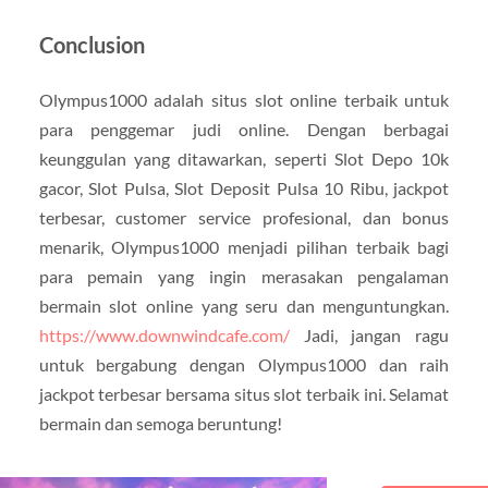
Conclusion
Olympus1000 adalah situs slot online terbaik untuk
para penggemar judi online. Dengan berbagai
keunggulan yang ditawarkan, seperti Slot Depo 10k
gacor, Slot Pulsa, Slot Deposit Pulsa 10 Ribu, jackpot
terbesar, customer service profesional, dan bonus
menarik, Olympus1000 menjadi pilihan terbaik bagi
para pemain yang ingin merasakan pengalaman
bermain slot online yang seru dan menguntungkan.
https://www.downwindcafe.com/
Jadi, jangan ragu
untuk bergabung dengan Olympus1000 dan raih
jackpot terbesar bersama situs slot terbaik ini. Selamat
bermain dan semoga beruntung!