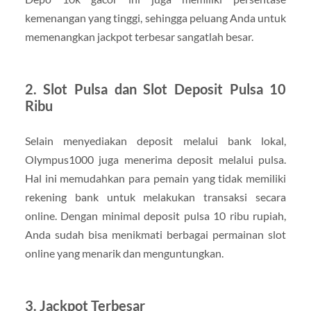
kemenangan yang tinggi, sehingga peluang Anda untuk
memenangkan jackpot terbesar sangatlah besar.
2. Slot Pulsa dan Slot Deposit Pulsa 10
Ribu
Selain menyediakan deposit melalui bank lokal,
Olympus1000 juga menerima deposit melalui pulsa.
Hal ini memudahkan para pemain yang tidak memiliki
rekening bank untuk melakukan transaksi secara
online. Dengan minimal deposit pulsa 10 ribu rupiah,
Anda sudah bisa menikmati berbagai permainan slot
online yang menarik dan menguntungkan.
3. Jackpot Terbesar