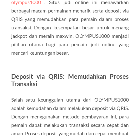
olympus1000
. Situs judi online ini menawarkan
berbagai macam permainan menarik, serta deposit via
QRIS yang memudahkan para pemain dalam proses
transaksi. Dengan kesempatan besar untuk menang
jackpot dan meraih maxwin, OLYMPUS1000 menjadi
pilihan utama bagi para pemain judi online yang
mencari keuntungan besar.
Deposit via QRIS: Memudahkan Proses
Transaksi
Salah satu keunggulan utama dari OLYMPUS1000
adalah kemudahan dalam melakukan deposit via QRIS.
Dengan menggunakan metode pembayaran ini, para
pemain dapat melakukan transaksi secara cepat dan
aman. Proses deposit yang mudah dan cepat membuat