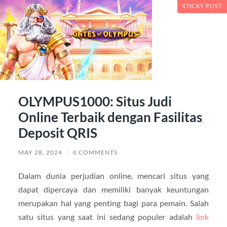
STICKY POST
OLYMPUS1000: Situs Judi
Online Terbaik dengan Fasilitas
Deposit QRIS
MAY 28, 2024
/
0 COMMENTS
Dalam dunia perjudian online, mencari situs yang
dapat dipercaya dan memiliki banyak keuntungan
merupakan hal yang penting bagi para pemain. Salah
satu situs yang saat ini sedang populer adalah
link