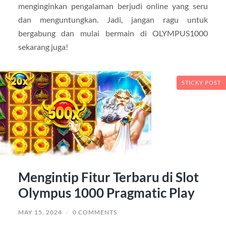
menginginkan pengalaman berjudi online yang seru
dan menguntungkan. Jadi, jangan ragu untuk
bergabung dan mulai bermain di OLYMPUS1000
sekarang juga!
STICKY POST
Mengintip Fitur Terbaru di Slot
Olympus 1000 Pragmatic Play
MAY 15, 2024
/
0 COMMENTS