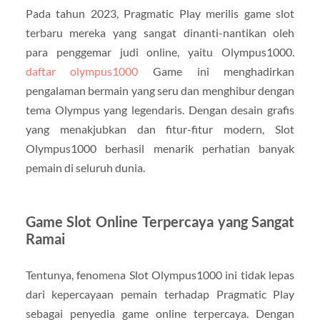
Pada tahun 2023, Pragmatic Play merilis game slot
terbaru mereka yang sangat dinanti-nantikan oleh
para penggemar judi online, yaitu Olympus1000.
daftar olympus1000
Game ini menghadirkan
pengalaman bermain yang seru dan menghibur dengan
tema Olympus yang legendaris. Dengan desain grafis
yang menakjubkan dan fitur-fitur modern, Slot
Olympus1000 berhasil menarik perhatian banyak
pemain di seluruh dunia.
Game Slot Online Terpercaya yang Sangat
Ramai
Tentunya, fenomena Slot Olympus1000 ini tidak lepas
dari kepercayaan pemain terhadap Pragmatic Play
sebagai penyedia game online terpercaya. Dengan