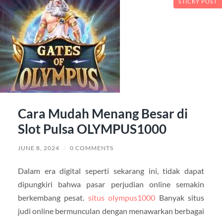
STICKY POST
Cara Mudah Menang Besar di
Slot Pulsa OLYMPUS1000
JUNE 8, 2024
/
0 COMMENTS
Dalam era digital seperti sekarang ini, tidak dapat
dipungkiri bahwa pasar perjudian online semakin
berkembang pesat.
situs olympus1000
Banyak situs
judi online bermunculan dengan menawarkan berbagai