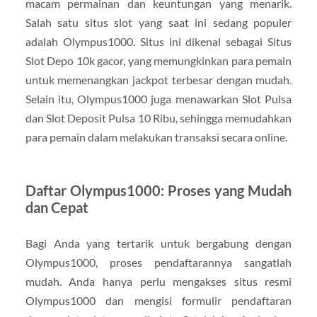
macam permainan dan keuntungan yang menarik.
Salah satu situs slot yang saat ini sedang populer
adalah Olympus1000. Situs ini dikenal sebagai Situs
Slot Depo 10k gacor, yang memungkinkan para pemain
untuk memenangkan jackpot terbesar dengan mudah.
Selain itu, Olympus1000 juga menawarkan Slot Pulsa
dan Slot Deposit Pulsa 10 Ribu, sehingga memudahkan
para pemain dalam melakukan transaksi secara online.
Daftar Olympus1000: Proses yang Mudah
dan Cepat
Bagi Anda yang tertarik untuk bergabung dengan
Olympus1000, proses pendaftarannya sangatlah
mudah. Anda hanya perlu mengakses situs resmi
Olympus1000 dan mengisi formulir pendaftaran