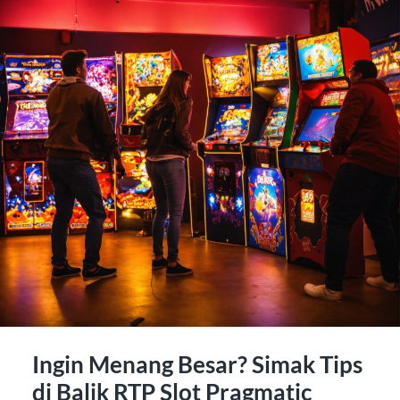
Ingin Menang Besar? Simak Tips
di Balik RTP Slot Pragmatic