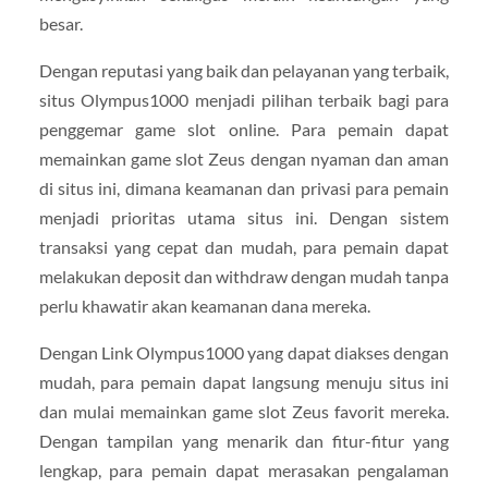
besar.
Dengan reputasi yang baik dan pelayanan yang terbaik,
situs Olympus1000 menjadi pilihan terbaik bagi para
penggemar game slot online. Para pemain dapat
memainkan game slot Zeus dengan nyaman dan aman
di situs ini, dimana keamanan dan privasi para pemain
menjadi prioritas utama situs ini. Dengan sistem
transaksi yang cepat dan mudah, para pemain dapat
melakukan deposit dan withdraw dengan mudah tanpa
perlu khawatir akan keamanan dana mereka.
Dengan Link Olympus1000 yang dapat diakses dengan
mudah, para pemain dapat langsung menuju situs ini
dan mulai memainkan game slot Zeus favorit mereka.
Dengan tampilan yang menarik dan fitur-fitur yang
lengkap, para pemain dapat merasakan pengalaman