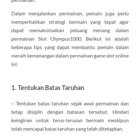
Dalam menjalankan permainan, pemain juga perlu
memperhatikan strategi bermain yang tepat agar
dapat memaksimalkan peluang menang dalam
permainan Slot Olympus1000. Berikut ini adalah
beberapa tips yang dapat membantu pemain dalam
meraih kemenangan dalam permainan game slot online
ini:
1. Tentukan Batas Taruhan
– Tentukan batas taruhan sejak awal permainan dan
tetap disiplin dengan batasan tersebut. Hindari
keinginan untuk terus-terusan bermain meskipun
telah mencapai batas taruhan yang telah ditetapkan.