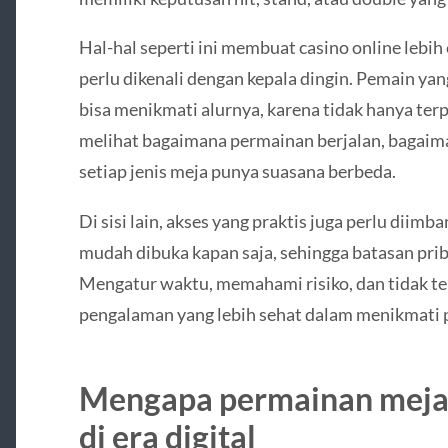
Hal-hal seperti ini membuat casino online lebih
perlu dikenali dengan kepala dingin. Pemain y
bisa menikmati alurnya, karena tidak hanya terp
melihat bagaimana permainan berjalan, bagaima
setiap jenis meja punya suasana berbeda.
Di sisi lain, akses yang praktis juga perlu diimb
mudah dibuka kapan saja, sehingga batasan prib
Mengatur waktu, memahami risiko, dan tidak te
pengalaman yang lebih sehat dalam menikmati 
Mengapa permainan meja 
di era digital