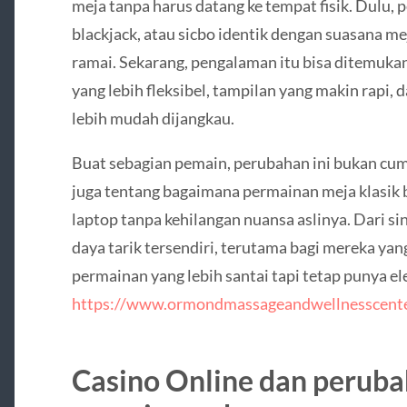
meja tanpa harus datang ke tempat fisik. Dulu, p
blackjack, atau sicbo identik dengan suasana me
ramai. Sekarang, pengalaman itu bisa ditemukan
yang lebih fleksibel, tampilan yang makin rapi, 
lebih mudah dijangkau.
Buat sebagian pemain, perubahan ini bukan cuma
juga tentang bagaimana permainan meja klasik b
laptop tanpa kehilangan nuansa aslinya. Dari si
daya tarik tersendiri, terutama bagi mereka yan
permainan yang lebih santai tapi tetap punya el
https://www.ormondmassageandwellnesscente
Casino Online dan peruba