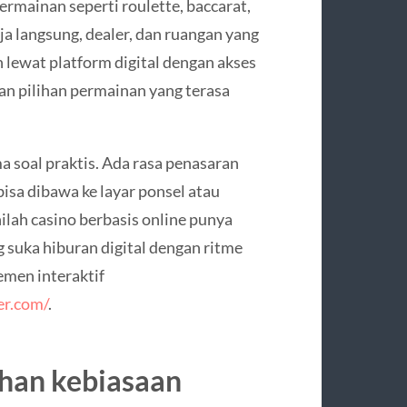
ermainan seperti roulette, baccarat,
ja langsung, dealer, dan ruangan yang
 lewat platform digital dengan akses
dan pilihan permainan yang terasa
 soal praktis. Ada rasa penasaran
isa dibawa ke layar ponsel atau
nilah casino berbasis online punya
g suka hiburan digital dengan ritme
emen interaktif
r.com/
.
han kebiasaan