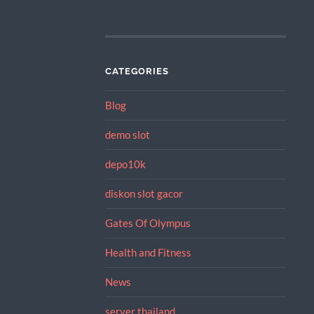
CATEGORIES
Blog
demo slot
depo10k
diskon slot gacor
Gates Of Olympus
Health and Fitness
News
server thailand