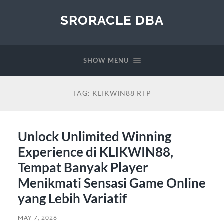
SRORACLE DBA
SHOW MENU
TAG:
KLIKWIN88 RTP
Unlock Unlimited Winning
Experience di KLIKWIN88,
Tempat Banyak Player
Menikmati Sensasi Game Online
yang Lebih Variatif
MAY 7, 2026