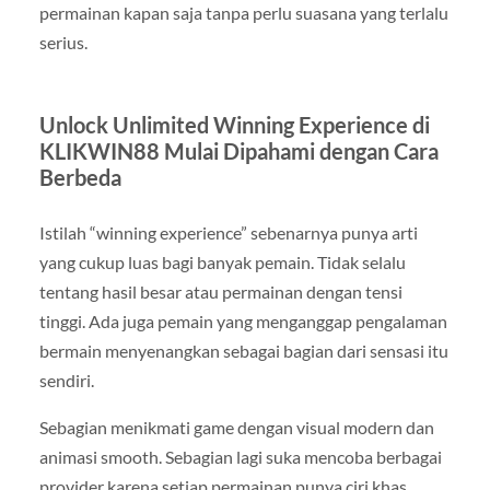
permainan kapan saja tanpa perlu suasana yang terlalu
serius.
Unlock Unlimited Winning Experience di
KLIKWIN88 Mulai Dipahami dengan Cara
Berbeda
Istilah “winning experience” sebenarnya punya arti
yang cukup luas bagi banyak pemain. Tidak selalu
tentang hasil besar atau permainan dengan tensi
tinggi. Ada juga pemain yang menganggap pengalaman
bermain menyenangkan sebagai bagian dari sensasi itu
sendiri.
Sebagian menikmati game dengan visual modern dan
animasi smooth. Sebagian lagi suka mencoba berbagai
provider karena setiap permainan punya ciri khas