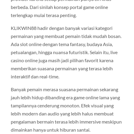
berbeda. Dari sinilah konsep portal game online
terlengkap mulai terasa penting.
KLIKWIN88 hadir dengan banyak variasi kategori
permainan yang membuat pemain tidak mudah bosan.
Ada slot online dengan tema fantasy, budaya Asia,
petualangan, hingga nuansa futuristik. Selain itu, live
casino online juga masih jadi pilihan favorit karena
memberikan suasana permainan yang terasa lebih
interaktif dan real-time.
Banyak pemain merasa suasana permainan sekarang
jauh lebih hidup dibanding era game online lama yang
tampilannya cenderung monoton. Efek visual yang
lebih modern dan audio yang lebih halus membuat
pengalaman bermain terasa lebih immersive meskipun
dimainkan hanya untuk hiburan santai.