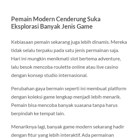
Pemain Modern Cenderung Suka
Eksplorasi Banyak Jenis Game
Kebiasaan pemain sekarang juga lebih dinamis. Mereka
tidak selalu terpaku pada satu jenis permainan saja.
Hari ini mungkin menikmati slot bertema adventure,
lalu besok mencoba roulette online atau live casino
dengan konsep studio internasional.
Perubahan gaya bermain seperti ini membuat platform
dengan koleksi game lengkap menjadi lebih menarik.
Pemain bisa mencoba banyak suasana tanpa harus
berpindah ke tempat lain.
Menariknya lagi, banyak game modern sekarang hadir
dengan fitur yang lebih interaktif. Ada permainan